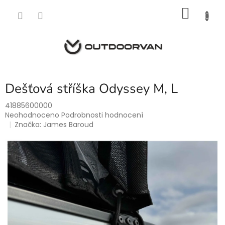
Přejít
NÁKU
na
obsah
KOŠÍK
Dešťová stříška Odyssey M, L
41885600000
Průměrné
Neohodnoceno
Podrobnosti hodnocení
hodnocení
Značka:
James Baroud
produktu
je
0,0
z
5
hvězdiček.