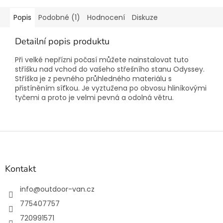
Popis
Podobné (1)
Hodnocení
Diskuze
Detailní popis produktu
Při velké nepřízni počasí můžete nainstalovat tuto
stříšku nad vchod do vašeho střešního stanu Odyssey.
Stříška je z pevného průhledného materiálu s
přistíněním síťkou. Je vyztužena po obvosu hliníkovými
tyčemi a proto je velmi pevná a odolná větru.
Z
á
p
a
Kontakt
t
í
info
@
outdoor-van.cz
775407757
720991571