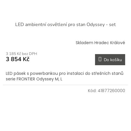
LED ambientní osvětlení pro stan Odyssey - set
Skladem Hradec Králové
3 185 Kč bez DPH
3 854 Kč
Do košíku
LED pásek s powerbankou pro instalaci do střešních stanů
serie FRONTIER Odyssey M, L
Kód:
41877260000