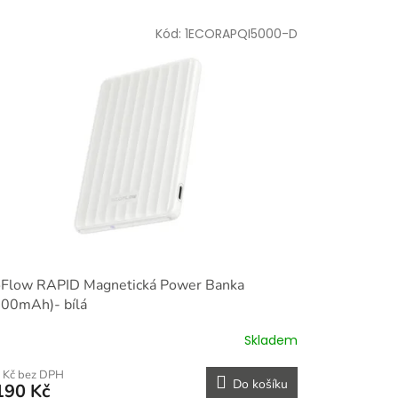
Kód:
1ECORAPQI5000-D
oFlow RAPID Magnetická Power Banka
000mAh)- bílá
Skladem
 Kč bez DPH
Do košíku
190 Kč