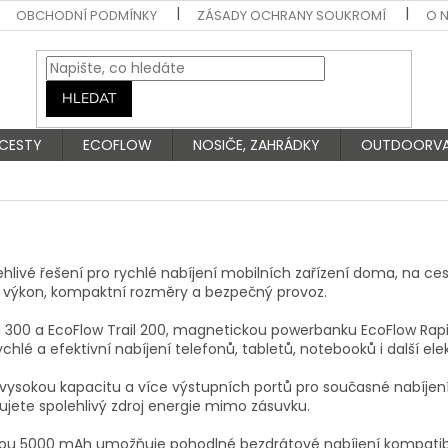
OBCHODNÍ PODMÍNKY
ZÁSADY OCHRANY SOUKROMÍ
O 
HLEDAT
 CESTY
ECOFLOW
NOSIČE, ZAHRÁDKY
OUTDOORV
hlivé řešení pro rychlé nabíjení mobilních zařízení doma, na c
 výkon, kompaktní rozměry a bezpečný provoz.
il 300 a EcoFlow Trail 200, magnetickou powerbanku EcoFlow Ra
lé a efektivní nabíjení telefonů, tabletů, notebooků i další elek
í vysokou kapacitu a více výstupních portů pro současné nabíjení
bujete spolehlivý zdroj energie mimo zásuvku.
tou 5000 mAh umožňuje pohodlné bezdrátové nabíjení kompatib