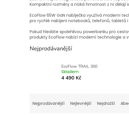
Kompaktní rozměry a nízká hmotnost z ní dělají i
EcoFlow 65W GaN nabíječka využívá moderní techn
pro rychlé nabíjení notebooků, telefonů, tabletů i
Pokud hledáte spolehlivou powerbanku pro cestov
produkty EcoFlow nabízí moderní technologie a 
Nejprodávanější
EcoFlow TRAIL 300
Skladem
4 490 Kč
Ř
a
Nejprodávanější
Nejlevnější
Nejdražší
Abe
z
e
n
í