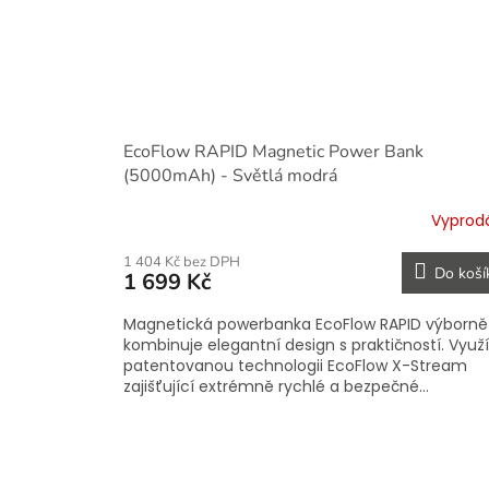
EcoFlow RAPID Magnetic Power Bank
(5000mAh) - Světlá modrá
Vyprod
1 404 Kč bez DPH
Do koší
1 699 Kč
Magnetická powerbanka EcoFlow RAPID výborně
kombinuje elegantní design s praktičností. Využ
patentovanou technologii EcoFlow X-Stream
zajišťující extrémně rychlé a bezpečné...