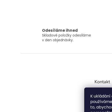
Odesíláme ihned
Skladové položky odesíláme
v den objednávky.
Z
á
p
a
t
Kontakt
í
info
K ukládání
7754
používáme 
72099
to, abychom