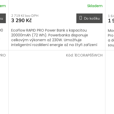
dem
Skladem
2 719 Kč bez DPH
1 6
ku
Do košíku
3 290 Kč
1 
00
EcoFlow RAPID PRO Power Bank s kapacitou
Mod
20000mAh (72 Wh). Powerbanka disponuje
Pro
W
celkovým výkonem až 230W. Umožňuje
a d
inteligentní rozdělení energie až na čtyři zařízení
sou
současně....
PRO
Kód:
1ECORAP65WCH