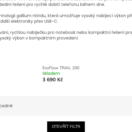
deální řešení pro rychlé dobití telefonu během dne.
ologii gallium nitridu, která umožňuje vysoký nabíjecí výkon p
 další elektroniky přes USB-C.
ání, rychlou nabíječku pro notebook nebo kompaktní řešení pro 
vysoký výkon v kompaktním provedení.
EcoFlow TRAIL 200
Skladem
3 690 Kč
cedně
OTEVŘÍT FILTR