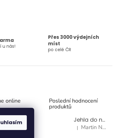
Přes 3000 výdejních
darma
míst
í u nás!
po celé ČR
e online
Poslední hodnocení
produktů
Jehla do nádrže k nezávislému topení
ouhlasím
Martin Nevrlý
|
Hodnocení produktu je 5 z 5 h