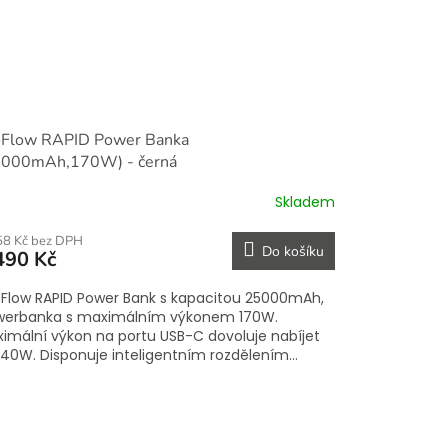
oFlow RAPID Power Banka
5000mAh,170W) - černá
Skladem
58 Kč bez DPH
Do košíku
490 Kč
Flow RAPID Power Bank s kapacitou 25000mAh,
werbanka s maximálním výkonem 170W.
imální výkon na portu USB-C dovoluje nabíjet
140W. Disponuje inteligentním rozdělením...