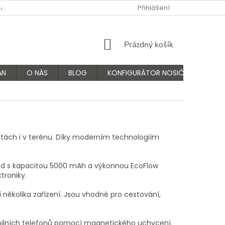
NÁS
FAQ - ČASTÉ OTÁZKY
VÝMĚNA A VRÁCENÍ ZBOŽÍ
Přihlášení
K
NÁKUPNÍ
Prázdný košík
KOŠÍK
AN
O NÁS
BLOG
KONFIGURÁTOR NOSIČŮ
estách i v terénu. Díky moderním technologiím
pid s kapacitou 5000 mAh a výkonnou EcoFlow
troniky.
 několika zařízení. Jsou vhodné pro cestování,
ilních telefonů pomocí magnetického uchycení.