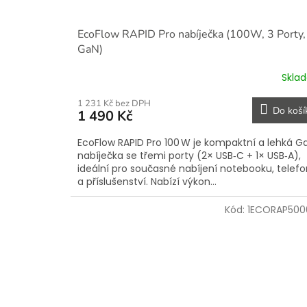
EcoFlow RAPID Pro nabíječka (100W, 3 Porty,
GaN)
Skla
1 231 Kč bez DPH
Do koší
1 490 Kč
EcoFlow RAPID Pro 100 W je kompaktní a lehká G
nabíječka se třemi porty (2× USB‑C + 1× USB‑A),
ideální pro současné nabíjení notebooku, telef
a příslušenství. Nabízí výkon...
Kód:
1ECORAP500