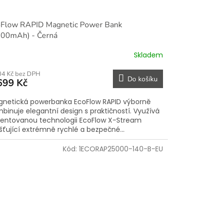
oFlow RAPID Magnetic Power Bank
000mAh) - Černá
Skladem
04 Kč bez DPH
Do košíku
699 Kč
netická powerbanka EcoFlow RAPID výborně
binuje elegantní design s praktičností. Využívá
entovanou technologii EcoFlow X-Stream
išťující extrémně rychlé a bezpečné...
Kód:
1ECORAP25000-140-B-EU