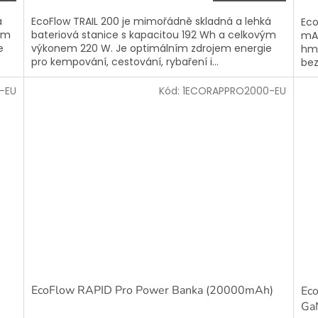
á
EcoFlow TRAIL 200 je mimořádně skladná a lehká
Eco
vým
bateriová stanice s kapacitou 192 Wh a celkovým
mAh
e
výkonem 220 W. Je optimálním zdrojem energie
hmo
pro kempování, cestování, rybaření i...
bez
-EU
Kód:
1ECORAPPRO2000-EU
EcoFlow RAPID Pro Power Banka (20000mAh)
Eco
Ga