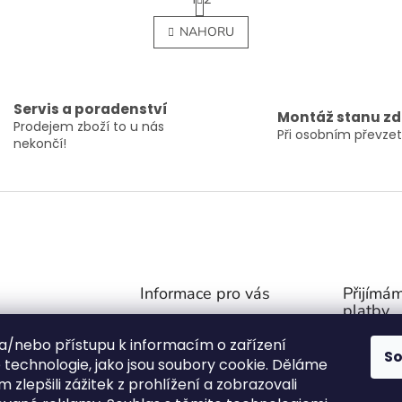
t
O
r
v
NAHORU
á
l
n
á
k
d
o
a
v
c
Servis a poradenství
á
Montáž stanu z
í
Prodejem zboží to u nás
n
Při osobním převzet
p
í
nekončí!
r
v
k
y
v
ý
p
i
Informace pro vás
Přijímám
s
platby
u
Obchodní podmínky
@
outdoor-van.cz
 a/nebo přístupu k informacím o zařízení
Zásady ochrany soukromí
S
07757
technologie, jako jsou soubory cookie. Děláme
O NÁS
1571
 zlepšili zážitek z prohlížení a zobrazovali
FAQ - Časté otázky