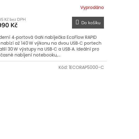
Vyprodáno
45 Kč bez DPH
Do košíku
990 Kč
erní 4‑portová GaN nabíječka EcoFlow RAPID
 nabízí až 140 W výkonu na dvou USB‑C portech
alší 30 W výstupy na USB‑C a USB‑A. Ideální pro
časné nabíjení notebooku,...
Kód:
1ECORAP5000-C