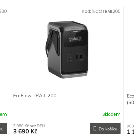
300
Kód:
1ECOTRAIL200
EcoFlow TRAIL 200
Ec
(5
dem
Skladem
3 050 Kč bez DPH
983
ku
Do košíku
3 690 Kč
1 