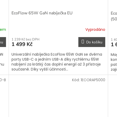
EcoFlow 65W GaN nabíječka EU
Ec
(5
dem
Vyprodáno
1 239 Kč bez DPH
1 4
ku
Do košíku
1 499 Kč
1 
aN
Univerzální nabíječka EcoFlow 65W GaN se dvěma
Mag
porty USB-C a jedním USB-A díky rychlému 65W
kom
onu
nabíjení za krátký čas doplní energií až 3 přístroje
pat
současně. Díky vyšší účinnosti...
zaj
0-B
Kód:
1ECORAP5000