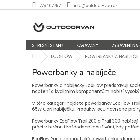
Přejít
775407757
info@outdoor-van.cz
na
obsah
STŘEŠNÍ STANY
KARAVANY
VYBAVENÍ NA
Domů
ECOFLOW
POWERBANKY A NABÍJEČE
Powerbanky a nabíječe
Powerbanky a nabíječky EcoFlow představují spole
nabíjení a kvalitním komponentům nabízí vysoký
V této kategorii najdete powerbanky EcoFlow Tra
65W GaN nabíječku. Produkty jsou navržené pro rych
Powerbanky EcoFlow Trail 200 a Trail 300 nabízej
práci v terénu i každodenní používání, kdy potře
EcoFlow Rapid magnetická powerbanka s kapaci