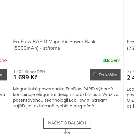
EcoFlow RAPID Magnetic Power Bank
Ec
(5000mAh) - stříbrná
(2
áno
Skladem
1 404 Kč bez DPH
2 0
ku
Do košíku
1 699 Kč
2 
Magnetická powerbanka EcoFlow RAPID výborně
Eco
ívá
kombinuje elegantní design s praktičností. Využívá
po
patentovanou technologii EcoFlow X-Stream
Max
zajišťující extrémně rychlé a bezpečné...
až 
NAČÍST 8 DALŠÍCH
S
1
2