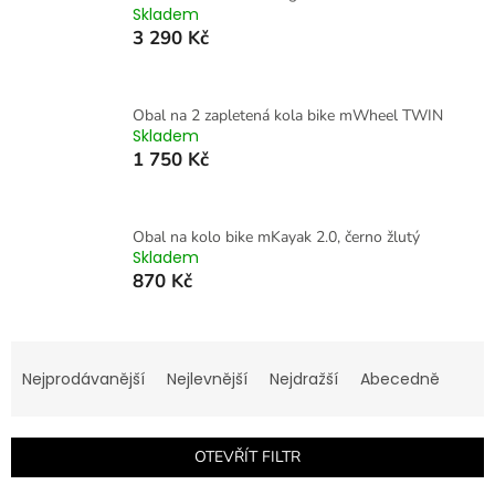
Skladem
3 290 Kč
Obal na 2 zapletená kola bike mWheel TWIN
Skladem
1 750 Kč
Obal na kolo bike mKayak 2.0, černo žlutý
Skladem
870 Kč
Ř
a
Nejprodávanější
Nejlevnější
Nejdražší
Abecedně
z
e
n
OTEVŘÍT FILTR
í