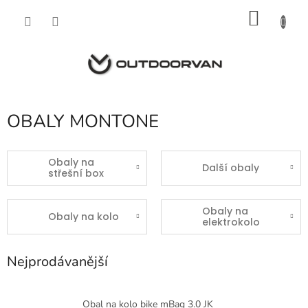
Přejít
NÁKU
na
obsah
KOŠÍK
OBALY MONTONE
Obaly na
Další obaly
střešní box
Obaly na
Obaly na kolo
elektrokolo
Nejprodávanější
Obal na kolo bike mBag 3.0 JK