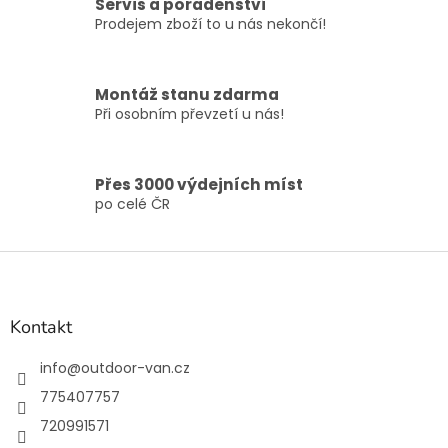
Servis a poradenství
k
Prodejem zboží to u nás nekončí!
y
v
ý
p
Montáž stanu zdarma
i
Při osobním převzetí u nás!
s
u
Přes 3000 výdejních míst
po celé ČR
Z
á
p
a
Kontakt
t
í
info
@
outdoor-van.cz
775407757
720991571