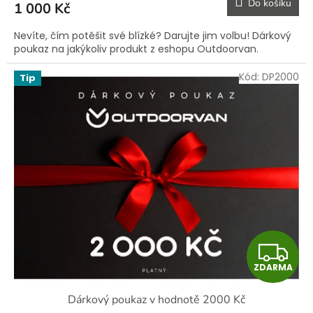
Do košíku
1 000 Kč
A
Nevíte, čím potěšit své blízké? Darujte jim volbu! Dárkový
poukaz na jakýkoliv produkt z eshopu Outdoorvan.
Kód:
DP2000
Tip
Z
ZDARMA
D
Dárkový poukaz v hodnotě 2000 Kč
A