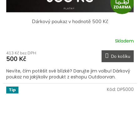
Z
ZDARMA
D
Dárkový poukaz v hodnotě 500 Kč
A
R
Skladem
M
413 Kč bez DPH
Do košíku
500 Kč
A
Nevíte, čím potěšit své blízké? Darujte jim volbu! Dárkový
poukaz na jakýkoliv produkt z eshopu Outdoorvan.
Kód:
DP5000
Tip