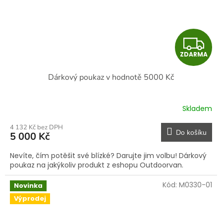
Z
ZDARMA
D
Dárkový poukaz v hodnotě 5000 Kč
A
R
Skladem
M
4 132 Kč bez DPH
Do košíku
5 000 Kč
A
Nevíte, čím potěšit své blízké? Darujte jim volbu! Dárkový
poukaz na jakýkoliv produkt z eshopu Outdoorvan.
Kód:
M0330-01
Novinka
Výprodej