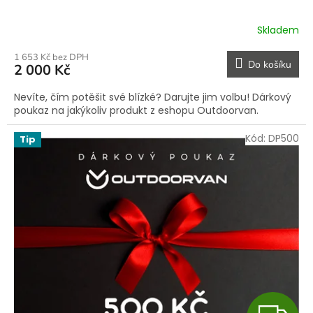
R
Skladem
M
1 653 Kč bez DPH
Do košíku
2 000 Kč
A
Nevíte, čím potěšit své blízké? Darujte jim volbu! Dárkový
poukaz na jakýkoliv produkt z eshopu Outdoorvan.
Kód:
DP500
Tip