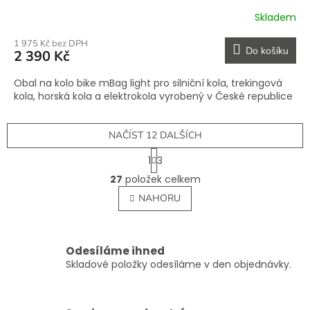
Skladem
1 975 Kč bez DPH
Do košíku
2 390 Kč
Obal na kolo bike mBag light pro silniční kola, trekingová
kola, horská kola a elektrokola vyrobený v České republice
NAČÍST 12 DALŠÍCH
S
1
3
t
O
r
27
položek celkem
v
á
l
NAHORU
n
á
k
o
d
v
a
á
c
Odesíláme ihned
n
í
Skladové položky odesíláme v den objednávky.
í
p
r
v