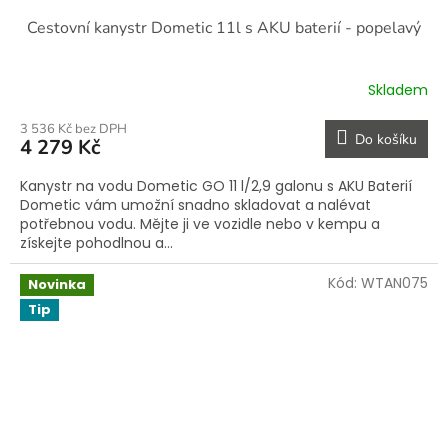
Cestovní kanystr Dometic 11l s AKU baterií - popelavý
Skladem
3 536 Kč bez DPH
Do košíku
4 279 Kč
Kanystr na vodu Dometic GO 11 l/2,9 galonu s AKU Baterií
Dometic vám umožní snadno skladovat a nalévat
potřebnou vodu. Mějte ji ve vozidle nebo v kempu a
získejte pohodlnou a...
Kód:
WTAN075
Novinka
Tip