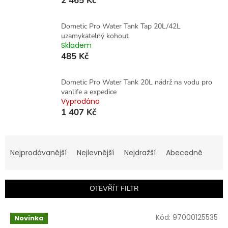
2 465 Kč
Dometic Pro Water Tank Tap 20L/42L
uzamykatelný kohout
Skladem
485 Kč
Dometic Pro Water Tank 20L nádrž na vodu pro
vanlife a expedice
Vyprodáno
1 407 Kč
Ř
a
Nejprodávanější
Nejlevnější
Nejdražší
Abecedně
z
e
n
OTEVŘÍT FILTR
í
p
V
r
Kód:
97000125535
Novinka
ý