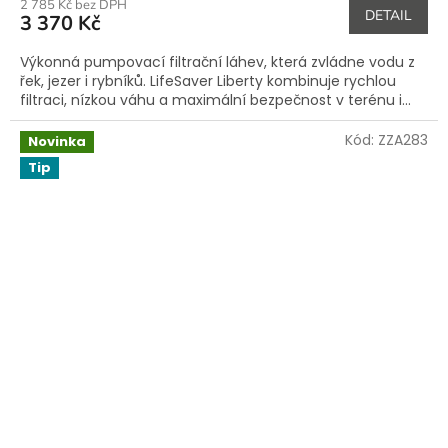
2 785 Kč bez DPH
DETAIL
3 370 Kč
Výkonná pumpovací filtrační láhev, která zvládne vodu z
řek, jezer i rybníků. LifeSaver Liberty kombinuje rychlou
filtraci, nízkou váhu a maximální bezpečnost v terénu i...
Kód:
ZZA283
Novinka
Tip