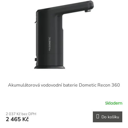
o
p
d
i
u
s
k
p
t
r
ů
o
d
u
k
t
ů
Akumulátorová vodovodní baterie Dometic Recon 360
Skladem
2 037 Kč bez DPH
Do košíku
2 465 Kč