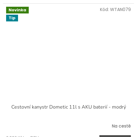
Kód:
WTAN079
Novinka
Tip
Cestovní kanystr Dometic 11l s AKU baterií - modrý
Na cestě