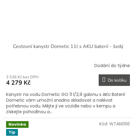
Cestovní kanystr Dometic 11l s AKU baterií - šedý
Dodání do týdne
3 536 Kč bez DPH
Do košíku
4 279 Kč
Kanystr na vodu Dometic GO 11 l/2,9 galonu s AKU Baterií
Dometic vám umožní snadno skladovat a nalévat
potřebnou vodu. Mějte ji ve vozidle nebo v kempu a
získejte pohodlnou a...
Kód:
WTAN066
Novinka
Tip