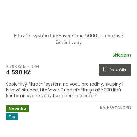
Filtrační systém LifeSaver Cube 5000 l – nouzové
čištění vody
Skladem
3 793 Kč bez DPH
Do košíku
4 590 Kč
Spolehlivý filtrační systém na vodu pro rodiny, skupiny i
krizové situace. LifeSaver Cube přefiltruje až 5000 litrů
kontaminované vody bez chemie a čekání.
Kód:
WTAN068
Novinka
Tip