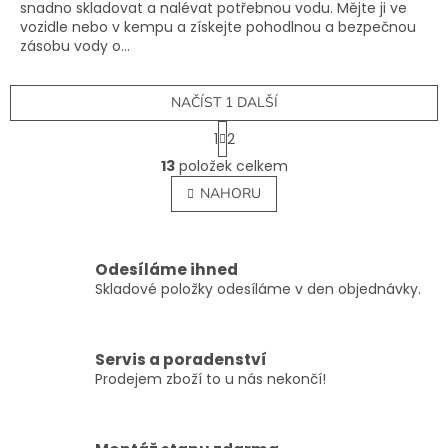
snadno skladovat a nalévat potřebnou vodu. Mějte ji ve
vozidle nebo v kempu a získejte pohodlnou a bezpečnou
zásobu vody o...
NAČÍST 1 DALŠÍ
S
1
2
t
O
r
13
položek celkem
v
á
l
NAHORU
n
á
k
o
d
v
a
á
c
Odesíláme ihned
n
í
Skladové položky odesíláme v den objednávky.
í
p
r
v
Servis a poradenství
k
Prodejem zboží to u nás nekončí!
y
v
ý
p