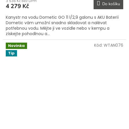
3 536 Kč bez DPH
Do košíku
4 279 Kč
Kanystr na vodu Dometic GO 11 l/2,9 galonu s AKU Baterií
Dometic vám umožní snadno skladovat a nalévat
potřebnou vodu. Mějte ji ve vozidle nebo v kempu a
získejte pohodlnou a...
Kód:
WTAN076
Novinka
Tip