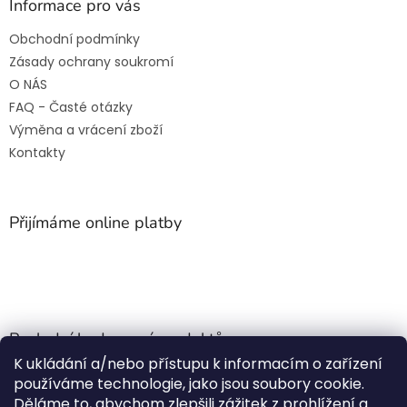
Informace pro vás
Obchodní podmínky
Zásady ochrany soukromí
O NÁS
FAQ - Časté otázky
Výměna a vrácení zboží
Kontakty
Přijímáme online platby
Poslední hodnocení produktů
K ukládání a/nebo přístupu k informacím o zařízení
Jehla do nádrže k nezávislému topení
používáme technologie, jako jsou soubory cookie.
Martin Nevrlý
|
Děláme to, abychom zlepšili zážitek z prohlížení a