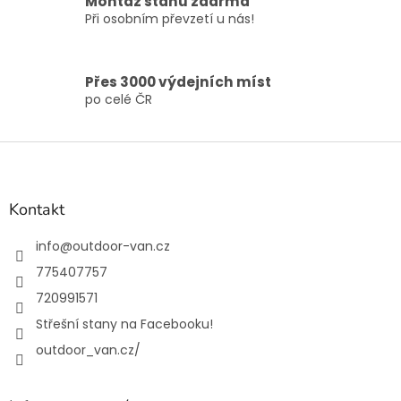
Montáž stanu zdarma
i
Při osobním převzetí u nás!
s
u
Přes 3000 výdejních míst
po celé ČR
Z
á
p
a
Kontakt
t
í
info
@
outdoor-van.cz
775407757
720991571
Střešní stany na Facebooku!
outdoor_van.cz/