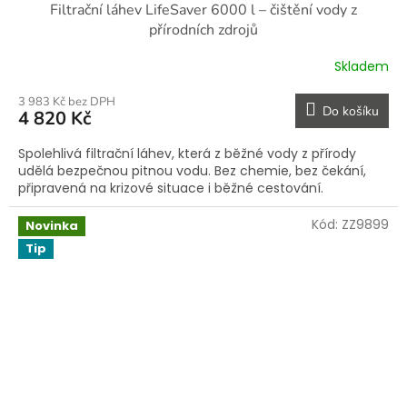
Filtrační láhev LifeSaver 6000 l – čištění vody z
přírodních zdrojů
Skladem
3 983 Kč bez DPH
Do košíku
4 820 Kč
Spolehlivá filtrační láhev, která z běžné vody z přírody
udělá bezpečnou pitnou vodu. Bez chemie, bez čekání,
připravená na krizové situace i běžné cestování.
Kód:
ZZ9899
Novinka
Tip