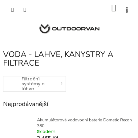
Přejít
NÁKU
na
obsah
KOŠÍK
VODA - LAHVE, KANYSTRY A
FILTRACE
Filtrační
systémy a
láhve
Nejprodávanější
Akumulátorová vodovodní baterie Dometic Recon
360
Skladem