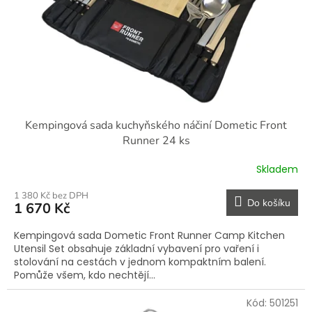
o
d
u
k
t
ů
Kempingová sada kuchyňského náčiní Dometic Front
Runner 24 ks
Skladem
1 380 Kč bez DPH
Do košíku
1 670 Kč
Kempingová sada Dometic Front Runner Camp Kitchen
Utensil Set obsahuje základní vybavení pro vaření i
stolování na cestách v jednom kompaktním balení.
Pomůže všem, kdo nechtějí...
Kód:
501251