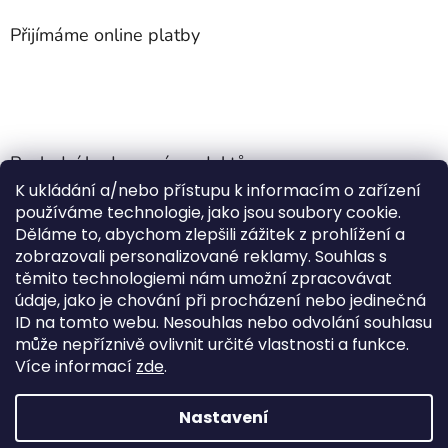
Přijímáme online platby
Poslední hodnocení produktů
K ukládání a/nebo přístupu k informacím o zařízení
Jehla do nádrže k nezávislému topení
používáme technologie, jako jsou soubory cookie.
Martin Nevrlý
|
Děláme to, abychom zlepšili zážitek z prohlížení a
Hodnocení produktu je 5 z 5 hvězdiček.
zobrazovali personalizované reklamy. Souhlas s
ano
těmito technologiemi nám umožní zpracovávat
údaje, jako je chování při procházení nebo jedinečná
Kempingové skládací křeslo Front Runner Expander Chair
ID na tomto webu. Nesouhlas nebo odvolání souhlasu
|
může nepříznivě ovlivnit určité vlastnosti a funkce.
Hodnocení produktu je 5 z 5 hvězdiček.
Více informací
zde
.
Nastavení
Vytvořil Shoptet