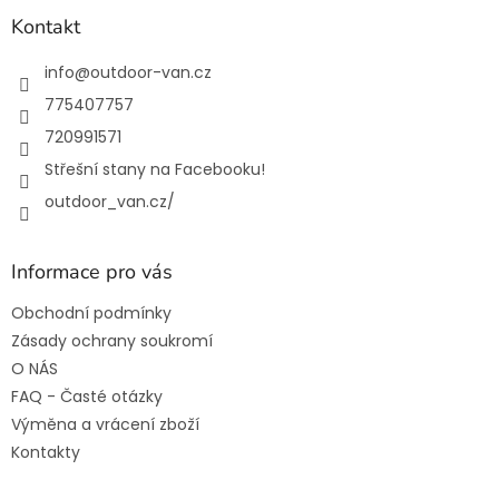
p
a
Kontakt
t
í
info
@
outdoor-van.cz
775407757
720991571
Střešní stany na Facebooku!
outdoor_van.cz/
Informace pro vás
Obchodní podmínky
Zásady ochrany soukromí
O NÁS
FAQ - Časté otázky
Výměna a vrácení zboží
Kontakty