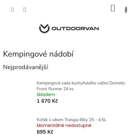
Přejít
NÁKU
na
obsah
KOŠÍK
Kempingové nádobí
Nejprodávanější
Kempingová sada kuchyňského náčiní Dometic
Front Runner 24 ks
Skladem
1 670 Kč
Kotlík s víkem Trangia Billy 25 - 4,5L
Momentálně nedostupné
695 Kč