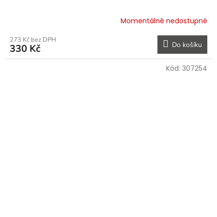
Momentálně nedostupné
273 Kč bez DPH
Do košíku
330 Kč
Kód:
307254