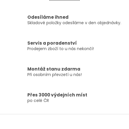
á
k
o
d
v
a
á
c
Odesíláme ihned
n
í
Skladové položky odesíláme v den objednávky.
í
p
r
v
Servis a poradenství
k
Prodejem zboží to u nás nekončí!
y
v
ý
p
Montáž stanu zdarma
i
Při osobním převzetí u nás!
s
u
Přes 3000 výdejních míst
po celé ČR
Z
á