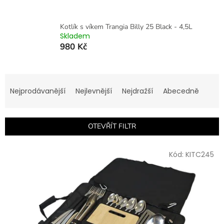
Kotlík s víkem Trangia Billy 25 Black - 4,5L
Skladem
980 Kč
Ř
a
Nejprodávanější
Nejlevnější
Nejdražší
Abecedně
z
e
n
OTEVŘÍT FILTR
í
p
V
r
Kód:
KITC245
ý
o
p
d
i
u
s
k
p
t
r
ů