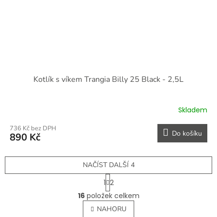
Kotlík s víkem Trangia Billy 25 Black - 2,5L
Skladem
736 Kč bez DPH
Do košíku
890 Kč
NAČÍST DALŠÍ 4
S
1
2
t
O
r
16
položek celkem
v
á
l
NAHORU
n