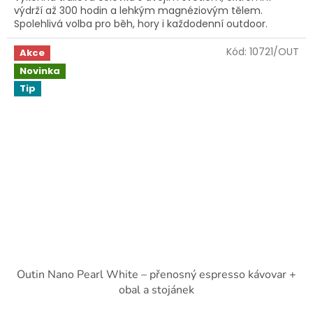
výdrží až 300 hodin a lehkým magnéziovým tělem.
Spolehlivá volba pro běh, hory i každodenní outdoor.
Kód:
10721/OUT
Akce
Novinka
Tip
Outin Nano Pearl White – přenosný espresso kávovar +
obal a stojánek