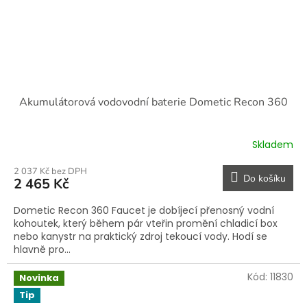
Akumulátorová vodovodní baterie Dometic Recon 360
Skladem
2 037 Kč bez DPH
Do košíku
2 465 Kč
Dometic Recon 360 Faucet je dobíjecí přenosný vodní
kohoutek, který během pár vteřin promění chladicí box
nebo kanystr na praktický zdroj tekoucí vody. Hodí se
hlavně pro...
Kód:
11830
Novinka
Tip