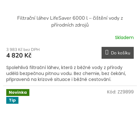
Filtrační láhev LifeSaver 6000 l – čištění vody z
přírodních zdrojů
Skladem
3 983 Kč bez DPH
Do košíku
4 820 Kč
Spolehlivá filtrační láhev, která z běžné vody z přírody
udělá bezpečnou pitnou vodu. Bez chemie, bez čekání,
připravená na krizové situace i běžné cestování.
Kód:
ZZ9899
Novinka
Tip