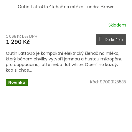
Outin LattoGo šlehač na mléko Tundra Brown
Skladem
1 066 Kč bez DPH
Do košíku
1 290 Kč
Outin LattoGo je kompaktní elektrický šlehač na mléko,
který během chvilky vytvoří jemnou a hustou mikropěnu
pro cappuccino, latte nebo flat white. Ocení ho každý,
kdo si chce...
Kód:
97000125535
Novinka