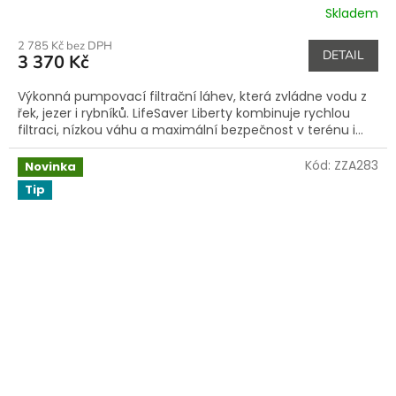
Skladem
2 785 Kč bez DPH
DETAIL
3 370 Kč
Výkonná pumpovací filtrační láhev, která zvládne vodu z
řek, jezer i rybníků. LifeSaver Liberty kombinuje rychlou
filtraci, nízkou váhu a maximální bezpečnost v terénu i...
Kód:
ZZA283
Novinka
Tip