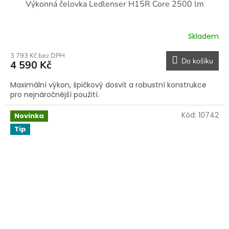
Výkonná čelovka Ledlenser H15R Core 2500 lm
Skladem
3 793 Kč bez DPH
Do košíku
4 590 Kč
Maximální výkon, špičkový dosvit a robustní konstrukce
pro nejnáročnější použití.
Kód:
10742
Novinka
Tip