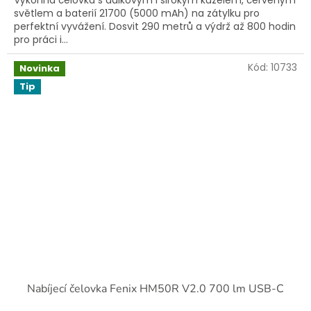
Výkonná čelovka s dálkovým i širokým kuželem, červeným
světlem a baterií 21700 (5000 mAh) na zátylku pro
perfektní vyvážení. Dosvit 290 metrů a výdrž až 800 hodin
pro práci i...
Kód:
10733
Novinka
Tip
Nabíjecí čelovka Fenix HM50R V2.0 700 lm USB-C