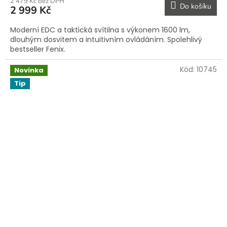
2 479 Kč bez DPH
Do košíku
2 999 Kč
Moderní EDC a taktická svítilna s výkonem 1600 lm,
dlouhým dosvitem a intuitivním ovládáním. Spolehlivý
bestseller Fenix.
Kód:
10745
Novinka
Tip