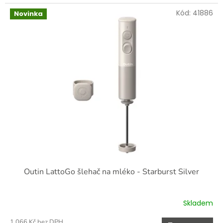
Kód:
41886
Novinka
Outin LattoGo šlehač na mléko - Starburst Silver
Skladem
1 066 Kč bez DPH