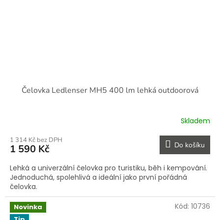
Čelovka Ledlenser MH5 400 lm lehká outdoorová
Skladem
1 314 Kč bez DPH
Do košíku
1 590 Kč
Lehká a univerzální čelovka pro turistiku, běh i kempování.
Jednoduchá, spolehlivá a ideální jako první pořádná
čelovka.
Kód:
10736
Novinka
Tip