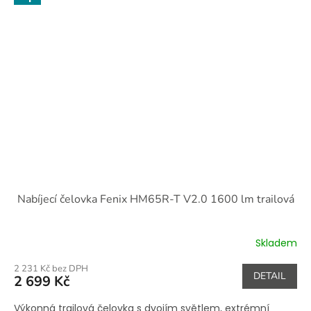
Nabíjecí čelovka Fenix HM65R-T V2.0 1600 lm trailová
Skladem
2 231 Kč bez DPH
DETAIL
2 699 Kč
Výkonná trailová čelovka s dvojím světlem, extrémní