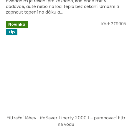
ovládáním je řešení pro každého, kdo chce mít v
dodávce, autě nebo na lodi teplo bez čekání. Umožní ti
zapnout topení na dálku a...
Kód:
ZZ9905
Novinka
Tip
Filtrační láhev LifeSaver Liberty 2000 l – pumpovací filtr
na vodu