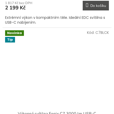
1 817 Kč bez DPH
Do košíku
2 199 Kč
Extrémní výkon v kompaktním těle. Ideální EDC svítilna s
USB-C nabíjením.
Kód:
C7BLCK
Novinka
Tip
Výkonná svítilna Fenix C7 3000 lm USB-C