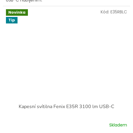
USB-C nabíjením.
Kód:
E35RBLC
Novinka
Tip
Kapesní svítilna Fenix E35R 3100 lm USB-C
Skladem