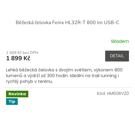
Běžecká čelovka Fenix HL32R-T 800 lm USB-C
Skladem
1 569 Kč bez DPH
DETAIL
1 899 Kč
Lehká běžecká čelovka s dvojím světlem, výkonem 800
lumenů a výdrží až 300 hodin. Ideální na trail running i
rychlý pohyb v terénu.
Kód:
HM60RV20
Novinka
Tip