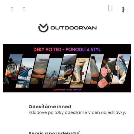
Přejít
NÁKU
na
obsah
KOŠÍK
Předchozí
Násl
Odesíláme ihned
Skladové položky odesíláme v den objednávky.
Servis a poradenství