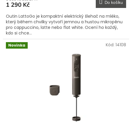
Do košíku
1 290 Kč
Outin LattoGo je kompaktní elektrický šlehač na mléko,
který během chvilky vytvoří jemnou a hustou mikropěnu
pro cappuccino, latte nebo flat white. Ocení ho každý,
kdo si chce...
Kód:
14108
Novinka