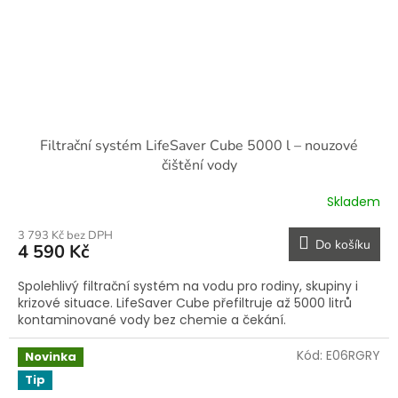
Filtrační systém LifeSaver Cube 5000 l – nouzové
čištění vody
Skladem
3 793 Kč bez DPH
Do košíku
4 590 Kč
Spolehlivý filtrační systém na vodu pro rodiny, skupiny i
krizové situace. LifeSaver Cube přefiltruje až 5000 litrů
kontaminované vody bez chemie a čekání.
Kód:
E06RGRY
Novinka
Tip