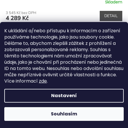
Skladem
3 545 Kč bez DPH
DETAIL
4 289 Kč
Limitovaná sada Outin Nano Pearl White s cestovním
K ukládání a/nebo přístupu k informacím o zařízení
obalem a stojánkem zdarma. Plnohodnotné espresso
používáme technologie, jako jsou soubory cookie.
kdekoliv – bezpečně uložené a pohodlně připravené.
Děláme to, abychom zlepšili zážitek z prohlížení a
zobrazovali personalizované reklamy. Souhlas s
těmito technologiemi nám umožní zpracovávat
údaje, jako je chování při procházení nebo jedinečná
Akční zboží
ID na tomto webu. Nesouhlas nebo odvolání souhlasu
může nepříznivě ovlivnit určité vlastnosti a funkce.
Více informací
zde
.
Kód:
872
Novinka
Tip
Nastavení
Souhlasím