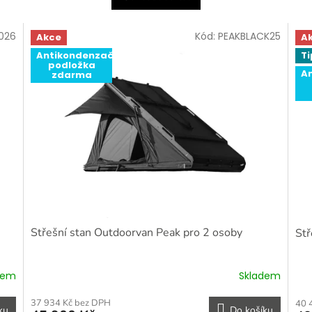
2026
Kód:
PEAKBLACK25
Akce
A
Antikondenzační
Ti
podložka
A
zdarma
Střešní stan Outdoorvan Peak pro 2 osoby
Stř
dem
Skladem
37 934 Kč bez DPH
40 
ku
Do košíku