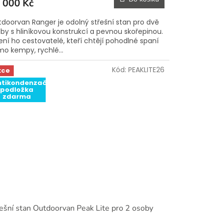
 000 Kč
doorvan Ranger je odolný střešní stan pro dvě
by s hliníkovou konstrukcí a pevnou skořepinou.
ní ho cestovatelé, kteří chtějí pohodlné spaní
o kempy, rychlé...
Kód:
PEAKLITE26
kce
ntikondenzační
podložka
zdarma
ešní stan Outdoorvan Peak Lite pro 2 osoby