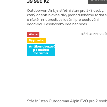
39 990 Kč
Outdoorvan Air L je střešní stan pro 2–3 osoby,
který oceníš hlavně díky jednoduchému rozlože
a nízké hmotnosti. Je ideální pro cestování
dodávkou i osobákem, kde nechceš...
Kód:
ALPINEVO2
Akce
Výprodej
Antikondenzační
podložka
zdarma
Střešní stan Outdoorvan Alpin EVO pro 2 oso