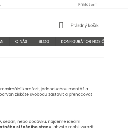
NÁS
FAQ - ČASTÉ OTÁZKY
VÝMĚNA A VRÁCENÍ ZBOŽÍ
Přihlášení
K
NÁKUPNÍ
Prázdný košík
KOŠÍK
AN
O NÁS
BLOG
KONFIGURÁTOR NOSIČŮ
ly maximální komfort, jednoduchou montáž a
doorVan získáte svobodu zastavit a přenocovat
V, sedan, nebo dodávku, najdeme ideální
otného střešního stanu
, abyste mohli vyrazit