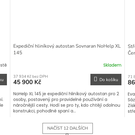
Expediční hliníkový autostan Sovnaran NoHelp XL
Stř
145
Če
estě
Skladem
37 934 Kč bez DPH
71 
ku
Do košíku
45 900 Kč
86
NoHelp XL 145 je expediční hliníkový autostan pro 2
Eva
í.
osoby, postavený pro pravidelné používání a
Sáz
de
náročnější cesty. Hodí se pro ty, kdo chtějí odolnou
Zís
konstrukci, pohodlné spaní a...
stř
NAČÍST 12 DALŠÍCH