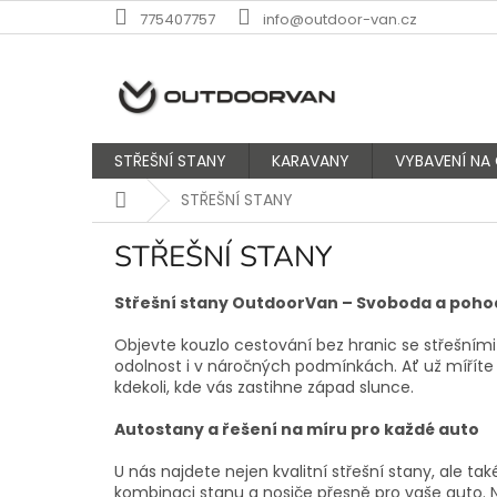
Přejít
775407757
info@outdoor-van.cz
na
obsah
STŘEŠNÍ STANY
KARAVANY
VYBAVENÍ NA
Domů
STŘEŠNÍ STANY
STŘEŠNÍ STANY
Střešní stany OutdoorVan – Svoboda a pohod
Objevte kouzlo cestování bez hranic se střešním
odolnost i v náročných podmínkách. Ať už míříte
kdekoli, kde vás zastihne západ slunce.
Autostany a řešení na míru pro každé auto
U nás najdete nejen kvalitní střešní stany, ale ta
kombinaci stanu a nosiče přesně pro vaše auto.