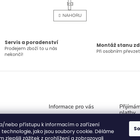
S
1
3
t
O
r
v
NAHORU
á
l
n
á
k
d
o
a
v
c
Servis a poradenství
á
Montáž stanu z
í
Prodejem zboží to u nás
n
Při osobním převzet
p
í
nekončí!
r
v
k
y
v
ý
p
i
Informace pro vás
Přijímám
s
platby
u
Obchodní podmínky
@
outdoor-van.cz
 a/nebo přístupu k informacím o zařízení
Zásady ochrany soukromí
S
07757
technologie, jako jsou soubory cookie. Děláme
O NÁS
1571
 zlepšili zážitek z prohlížení a zobrazovali