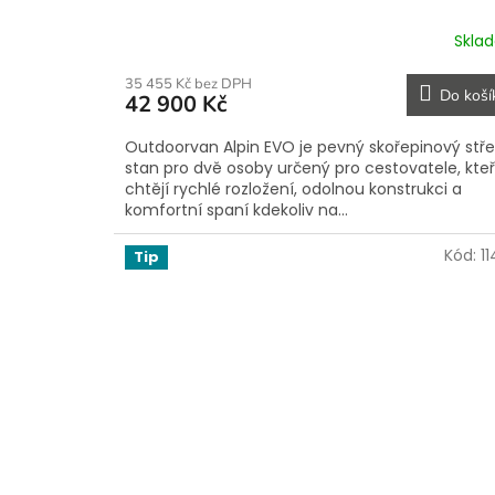
Skla
35 455 Kč bez DPH
Do koší
42 900 Kč
Outdoorvan Alpin EVO je pevný skořepinový stře
stan pro dvě osoby určený pro cestovatele, kteř
chtějí rychlé rozložení, odolnou konstrukci a
komfortní spaní kdekoliv na...
Kód:
1
Tip