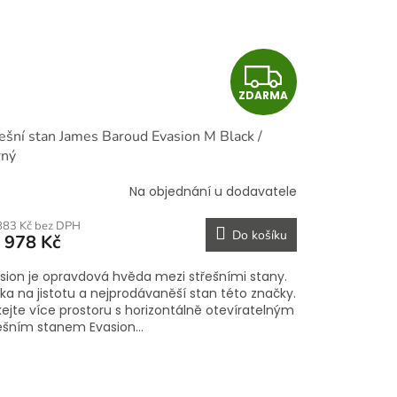
Z
ZDARMA
D
ešní stan James Baroud Evasion M Black /
A
rný
R
Na objednání u dodavatele
M
883 Kč bez DPH
Do košíku
 978 Kč
A
sion je opravdová hvěda mezi střešními stany.
ka na jistotu a nejprodávaněší stan této značky.
kejte více prostoru s horizontálně otevíratelným
ešním stanem Evasion...