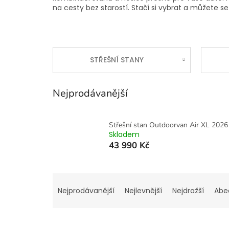
na cesty bez starostí. Stačí si vybrat a můžete 
STŘEŠNÍ STANY
Nejprodávanější
Střešní stan Outdoorvan Air XL 2026
Skladem
43 990 Kč
Ř
a
Nejprodávanější
Nejlevnější
Nejdražší
Abe
z
e
n