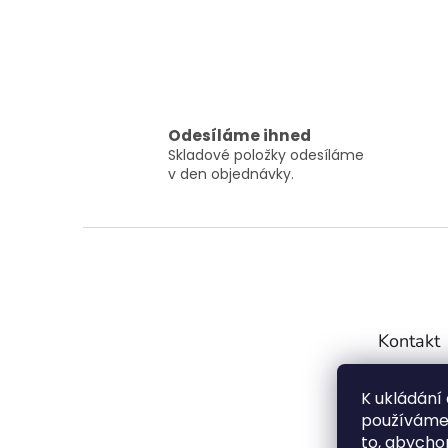
Odesíláme ihned
Skladové položky odesíláme
v den objednávky.
Z
á
p
a
t
Kontakt
í
info
K ukládání
7754
používáme 
72099
to, abychom