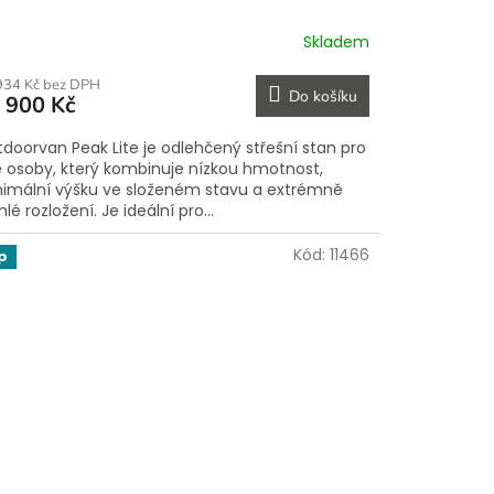
Skladem
934 Kč bez DPH
Do košíku
 900 Kč
doorvan Peak Lite je odlehčený střešní stan pro
 osoby, který kombinuje nízkou hmotnost,
imální výšku ve složeném stavu a extrémně
hlé rozložení. Je ideální pro...
Kód:
11466
p