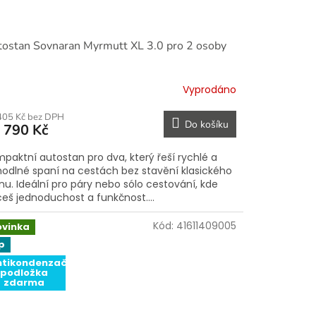
ostan Sovnaran Myrmutt XL 3.0 pro 2 osoby
Vyprodáno
405 Kč bez DPH
Do košíku
 790 Kč
paktní autostan pro dva, který řeší rychlé a
odlné spaní na cestách bez stavění klasického
nu. Ideální pro páry nebo sólo cestování, kde
eš jednoduchost a funkčnost....
Kód:
41611409005
ovinka
p
ntikondenzační
podložka
zdarma