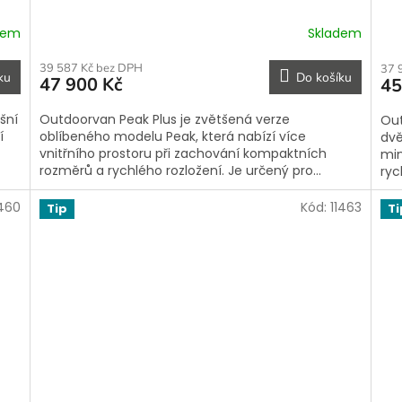
dem
Skladem
39 587 Kč bez DPH
37 
ku
Do košíku
47 900 Kč
45
šní
Outdoorvan Peak Plus je zvětšená verze
Out
í
oblíbeného modelu Peak, která nabízí více
dvě
vnitřního prostoru při zachování kompaktních
min
rozměrů a rychlého rozložení. Je určený pro...
ryc
1460
Kód:
11463
Tip
Ti