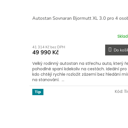
Autostan Sovnaran Bjormutt XL 3.0 pro 4 oso
Skla
41 314 Kč bez DPH
Do koší
49 990 Kč
Velký rodinný autostan na střechu auta, který ře
pohodlné spaní kdekoliv na cestách. Ideální pro 
kdo chtějí rychle rozložit zázemí bez hledání mí
na stanování. ...
Kód:
1
Tip