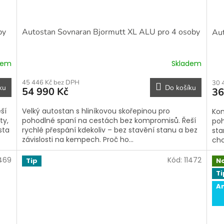
by
Autostan Sovnaran Bjormutt XL ALU pro 4 osoby
Aut
dem
Skladem
45 446 Kč bez DPH
30 
ku
Do košíku
54 990 Kč
36
ší
Velký autostan s hliníkovou skořepinou pro
Kom
ty,
pohodlné spaní na cestách bez kompromisů. Řeší
poh
sta
rychlé přespání kdekoliv – bez stavění stanu a bez
sta
závislosti na kempech. Proč ho...
chc
1469
Kód:
11472
Tip
N
Ti
A