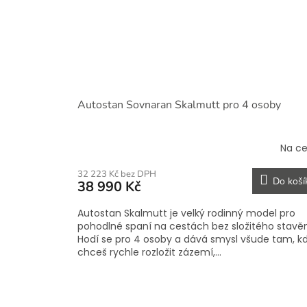
Autostan Sovnaran Skalmutt pro 4 osoby
Na c
32 223 Kč bez DPH
Do koší
38 990 Kč
Autostan Skalmutt je velký rodinný model pro
pohodlné spaní na cestách bez složitého stavěn
Hodí se pro 4 osoby a dává smysl všude tam, k
chceš rychle rozložit zázemí,...