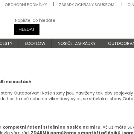
OBCHODNÍ PODMÍNKY
ZÁSADY OCHRANY SOUKROMÍ
O 
HLEDAT
 CESTY
ECOFLOW
NOSIČE, ZAHRÁDKY
OUTDOORV
lí na cestách
i stany OutdoorVan! Naše stany jsou navrženy tak, aby spojova
 do hor, k moři nebo na víkendový výlet, se střešními stany Out
ké
kompletní řešení střešního nosiče na míru
. Ať už máte SU
 Navíc vám rádi
ZDARMA pomůžeme s montáží příčníků i sam