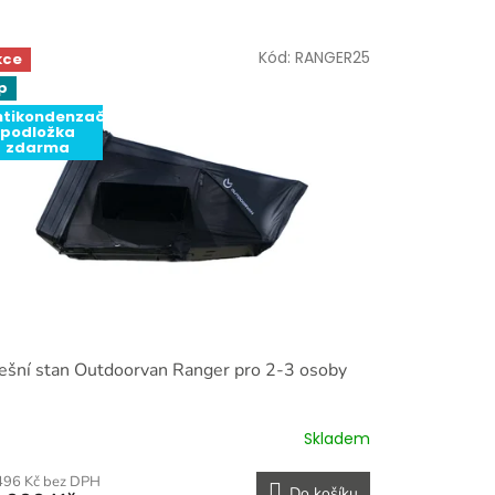
Kód:
RANGER25
kce
p
ntikondenzační
podložka
zdarma
ešní stan Outdoorvan Ranger pro 2-3 osoby
Skladem
496 Kč bez DPH
Do košíku