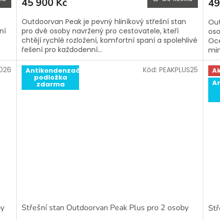
45 900 Kč
49
Outdoorvan Peak je pevný hliníkový střešní stan
Out
ní
pro dvě osoby navržený pro cestovatele, kteří
oso
chtějí rychlé rozložení, komfortní spaní a spolehlivé
Oce
řešení pro každodenní...
mim
026
Kód:
PEAKPLUS25
Antikondenzační
A
podložka
A
zdarma
by
Střešní stan Outdoorvan Peak Plus pro 2 osoby
Stř