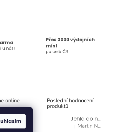
Přes 3000 výdejních
darma
míst
í u nás!
po celé ČR
e online
Poslední hodnocení
produktů
Jehla do nádrže k nezávislému topení
ouhlasím
Martin Nevrlý
|
Hodnocení produktu je 5 z 5 h