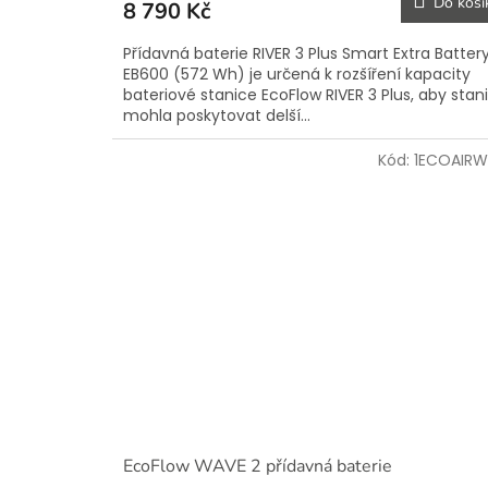
Do koší
8 790 Kč
Přídavná baterie RIVER 3 Plus Smart Extra Batter
EB600 (572 Wh) je určená k rozšíření kapacity
bateriové stanice EcoFlow RIVER 3 Plus, aby stan
mohla poskytovat delší...
Kód:
1ECOAIRW
EcoFlow WAVE 2 přídavná baterie