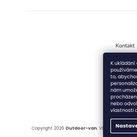
Z
á
p
a
t
Kontakt
í
info
K ukládání
7754
používáme 
72099
to, abychom
personaliz
Střeš
nám umožní
booku
procházení
outdo
nebo odvol
vlastnosti 
Nastave
Copyright 2026
Outdoor-van
. Všechna práva v