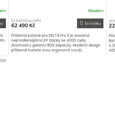
dem
Skladem
51 645 Kč bez DPH
18 
ku
Do košíku
62 490 Kč
22
ná
Přídavná baterie pro DELTA Pro 3 je osazená
Pří
Wh.
nejmodernějšími LFP články se 4000 cykly
Bat
životnosti s garancí 80% kapacity. Moderní design
o 2
přídavné baterie svou ergonomií rozvíjí...
400
40EB