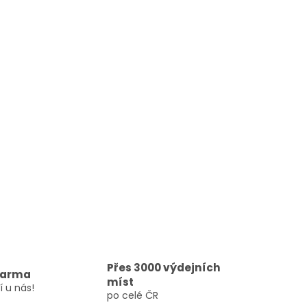
Přes 3000 výdejních
darma
míst
í u nás!
po celé ČR