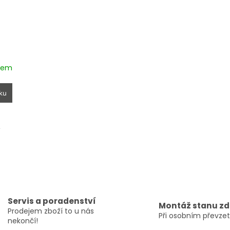
dem
ku
,
O
v
l
á
Servis a poradenství
Montáž stanu z
d
Prodejem zboží to u nás
Při osobním převzet
a
nekončí!
c