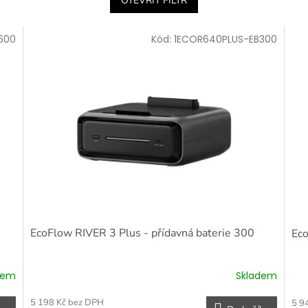
OTEVŘÍT FILTR
600
Kód:
1ECOR640PLUS-EB300
EcoFlow RIVER 3 Plus - přídavná baterie 300
Eco
dem
Skladem
5 198 Kč bez DPH
5 9