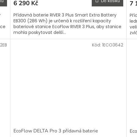
ku
Do košíku
6 290 Kč
7 
y
Přídavná baterie RIVER 3 Plus Smart Extra Battery
Pří
EB300 (286 Wh) je určená k rozšíření kapacity
led
ice
bateriové stanice EcoFlow RIVER 3 Plus, aby stanice
vel
mohla poskytovat delší...
zvl
2EB
Kód:
1ECO3642
EcoFlow DELTA Pro 3 přídavná baterie
Eco