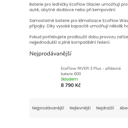
Baterie pro ledničky EcoFlow Glacier umožňují prov
autě, obytné dodávce nebo při kempování.
Samostatné baterie pro klimatizace EcoFlow Wave
přípojky. Díky vysoké kapacitě umožňují několik h
Pokud potřebujete prodloužit dobu provozu zaříze
nejjednodušší a plně kompatibilní řešení.
Nejprodávanější
EcoFlow RIVER 3 Plus - přídavná
baterie 600
Skladem
8 790 Kč
Ř
a
Nejprodávanější
Nejlevnější
Nejdražší
Abe
z
e
n