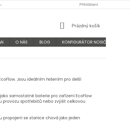
NÁS
FAQ - ČASTÉ OTÁZKY
VÝMĚNA A VRÁCENÍ ZBOŽÍ
Přihlášení
K
NÁKUPNÍ
Prázdný košík
KOŠÍK
AN
O NÁS
BLOG
KONFIGURÁTOR NOSIČŮ
EcoFlow. Jsou ideálním řešením pro delší
ě jako samostatné baterie pro zařízení EcoFlow
bu provozu spotřebičů nebo zvýšit celkovou
mu propojení se stanice chová jako jeden