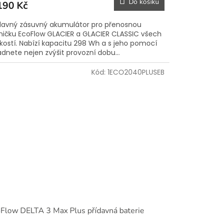
Do košíku
190 Kč
davný zásuvný akumulátor pro přenosnou
ničku EcoFlow GLACIER a GLACIER CLASSIC všech
ikostí. Nabízí kapacitu 298 Wh a s jeho pomocí
ádnete nejen zvýšit provozní dobu...
Kód:
1ECO2040PLUSEB
Flow DELTA 3 Max Plus přídavná baterie