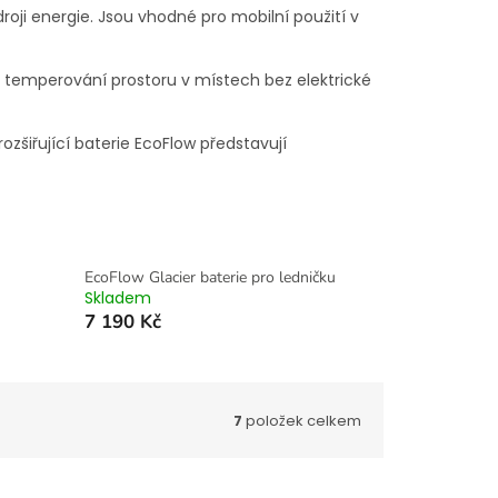
roji energie. Jsou vhodné pro mobilní použití v
o temperování prostoru v místech bez elektrické
zšiřující baterie EcoFlow představují
EcoFlow Glacier baterie pro ledničku
Skladem
7 190 Kč
7
položek celkem