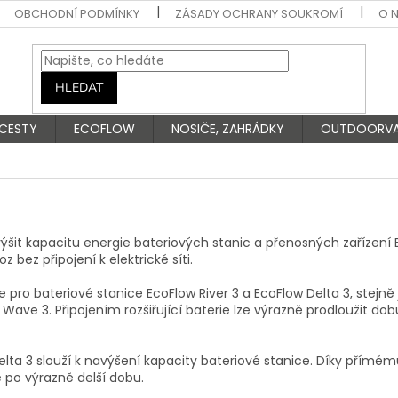
OBCHODNÍ PODMÍNKY
ZÁSADY OCHRANY SOUKROMÍ
O 
HLEDAT
 CESTY
ECOFLOW
NOSIČE, ZAHRÁDKY
OUTDOORV
výšit kapacitu energie bateriových stanic a přenosných zařízení 
 bez připojení k elektrické síti.
ie pro bateriové stanice EcoFlow River 3 a EcoFlow Delta 3, stejn
Wave 3. Připojením rozšiřující baterie lze výrazně prodloužit do
 Delta 3 slouží k navýšení kapacity bateriové stanice. Díky přímé
 po výrazně delší dobu.