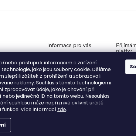
í
p
r
v
k
y
v
Informace pro vás
Přijímám
ý
platby
p
i
Obchodní podmínky
@
outdoor-van.cz
s
 a/nebo přístupu k informacím o zařízení
Zásady ochrany soukromí
S
07757
u
technologie, jako jsou soubory cookie. Děláme
O NÁS
1571
 zlepšili zážitek z prohlížení a zobrazovali
FAQ - Časté otázky
ované reklamy. Souhlas s těmito technologiemi
ní stany na Face
Výměna a vrácení zboží
 zpracovávat údaje, jako je chování při
!
Kontakty
 nebo jedinečná ID na tomto webu. Nesouhlas
or_van.cz/
ání souhlasu může nepříznivě ovlivnit určité
a funkce.
Více informací
zde
.
ní
yhrazena.