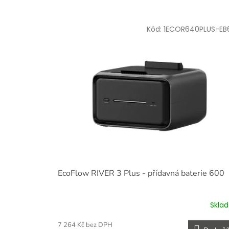
í
p
V
r
Kód:
1ECOR640PLUS-EB
ý
o
p
d
i
u
s
k
p
t
r
ů
o
d
u
k
t
ů
EcoFlow RIVER 3 Plus - přídavná baterie 600
Skla
7 264 Kč bez DPH