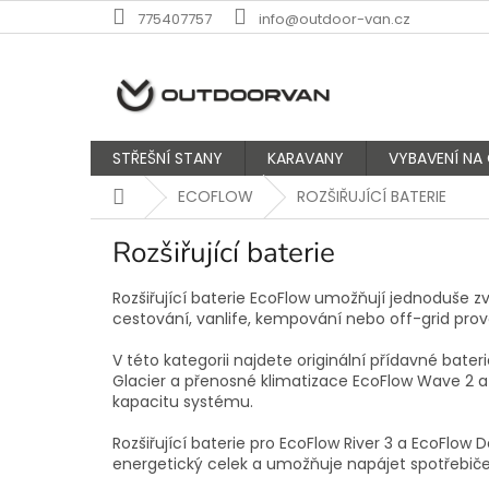
Přejít
775407757
info@outdoor-van.cz
na
obsah
STŘEŠNÍ STANY
KARAVANY
VYBAVENÍ NA
Domů
ECOFLOW
ROZŠIŘUJÍCÍ BATERIE
Rozšiřující baterie
Rozšiřující baterie EcoFlow umožňují jednoduše z
cestování, vanlife, kempování nebo off-grid provoz
V této kategorii najdete originální přídavné bater
Glacier a přenosné klimatizace EcoFlow Wave 2 a 
kapacitu systému.
Rozšiřující baterie pro EcoFlow River 3 a EcoFlow
energetický celek a umožňuje napájet spotřebiče