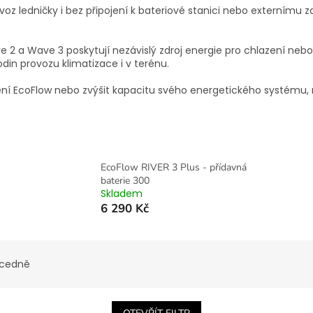
oz ledničky i bez připojení k bateriové stanici nebo externímu zd
 2 a Wave 3 poskytují nezávislý zdroj energie pro chlazení neb
odin provozu klimatizace i v terénu.
ní EcoFlow nebo zvýšit kapacitu svého energetického systému, ro
EcoFlow RIVER 3 Plus - přídavná
baterie 300
Skladem
6 290 Kč
cedně