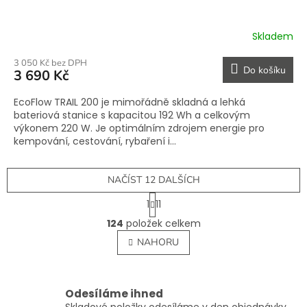
Skladem
3 050 Kč bez DPH
Do košíku
3 690 Kč
EcoFlow TRAIL 200 je mimořádně skladná a lehká
bateriová stanice s kapacitou 192 Wh a celkovým
výkonem 220 W. Je optimálním zdrojem energie pro
kempování, cestování, rybaření i...
NAČÍST 12 DALŠÍCH
S
1
11
t
O
r
124
položek celkem
v
á
l
NAHORU
n
á
k
o
d
v
a
á
c
Odesíláme ihned
n