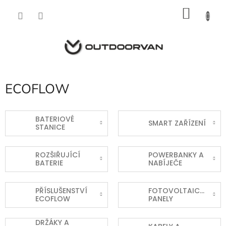
Přejít
NÁKU
na
obsah
KOŠÍK
ECOFLOW
BATERIOVÉ
SMART ZAŘÍZENÍ
STANICE
ROZŠIŘUJÍCÍ
POWERBANKY A
BATERIE
NABÍJEČE
PŘÍSLUŠENSTVÍ
FOTOVOLTAICKÉ
ECOFLOW
PANELY
DRŽÁKY A