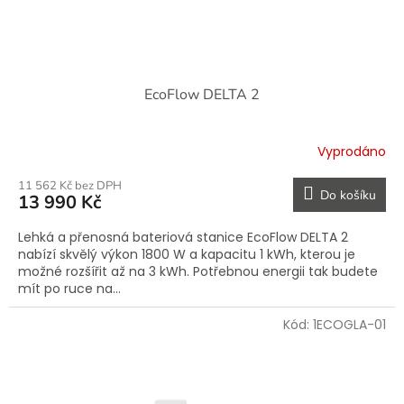
t
ů
EcoFlow DELTA 2
Vyprodáno
11 562 Kč bez DPH
Do košíku
13 990 Kč
Lehká a přenosná bateriová stanice EcoFlow DELTA 2
nabízí skvělý výkon 1800 W a kapacitu 1 kWh, kterou je
možné rozšířit až na 3 kWh. Potřebnou energii tak budete
mít po ruce na...
Kód:
1ECOGLA-01