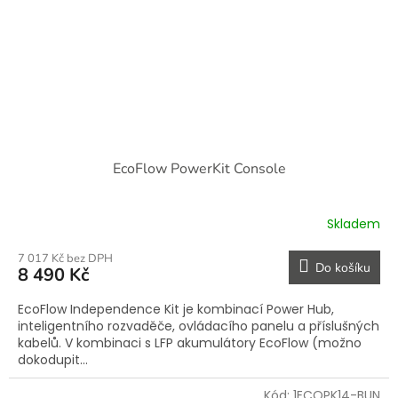
EcoFlow PowerKit Console
Skladem
7 017 Kč bez DPH
Do košíku
8 490 Kč
EcoFlow Independence Kit je kombinací Power Hub,
inteligentního rozvaděče, ovládacího panelu a příslušných
kabelů. V kombinaci s LFP akumulátory EcoFlow (možno
dokodupit...
Kód:
1ECOPK14-BUN