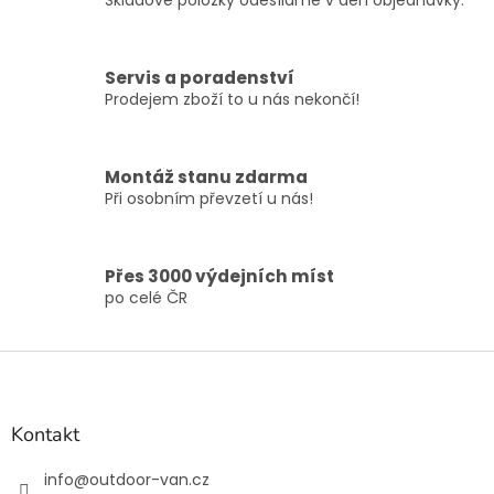
í
Skladové položky odesíláme v den objednávky.
í
p
r
v
Servis a poradenství
k
Prodejem zboží to u nás nekončí!
y
v
ý
p
Montáž stanu zdarma
i
Při osobním převzetí u nás!
s
u
Přes 3000 výdejních míst
po celé ČR
Z
á
p
a
Kontakt
t
í
info
@
outdoor-van.cz