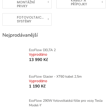
KABELY A
MONTÁŽNÍ
PŘÍPOJKY
PRVKY
FOTOVOLTAICKÉ
SYSTÉMY
Nejprodávanější
EcoFlow DELTA 2
Vyprodáno
13 990 Kč
EcoFlow Glacier - XT60 kabel 2,5m
Vyprodáno
1 190 Kč
EcoFlow 290W fotovoltaická fólie pro vozy Tesla
Model-Y