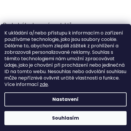
Poslední hodnocení produktů
K ukládání a/nebo přístupu k informacím o zařízení
Jehla do nádrže k nezávislému topení
používáme technologie, jako jsou soubory cookie.
Martin Nevrlý
|
Děláme to, abychom zlepšili zážitek z prohlížení a
Hodnocení produktu je 5 z 5 hvězdiček.
zobrazovali personalizované reklamy. Souhlas s
ano
těmito technologiemi nám umožní zpracovávat
údaje, jako je chování při procházení nebo jedinečná
Kempingové skládací křeslo Front Runner Expander Chair
ID na tomto webu. Nesouhlas nebo odvolání souhlasu
|
může nepříznivě ovlivnit určité vlastnosti a funkce.
Hodnocení produktu je 5 z 5 hvězdiček.
Více informací
zde
.
Nastavení
Vytvořil Shoptet
Souhlasím
Copyright 2026
Outdoor-van
. Všechna práva vyhrazena.