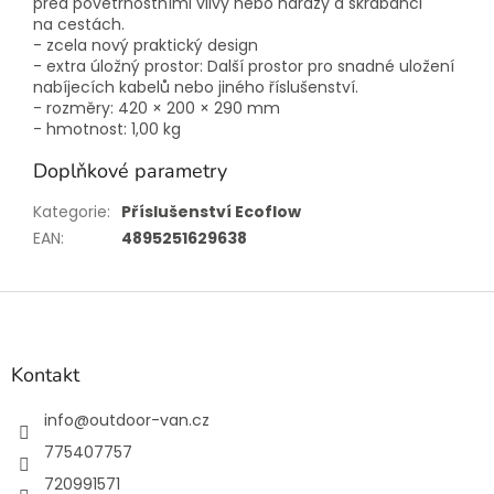
před povětrnostními vlivy nebo nárazy a škrábanci
na cestách.
- zcela nový praktický design
- extra úložný prostor: Další prostor pro snadné uložení
nabíjecích kabelů nebo jiného říslušenství.
- rozměry: 420 × 200 × 290 mm
- hmotnost: 1,00 kg
Doplňkové parametry
Kategorie
:
Příslušenství Ecoflow
EAN
:
4895251629638
Z
á
p
a
Kontakt
t
í
info
@
outdoor-van.cz
775407757
720991571