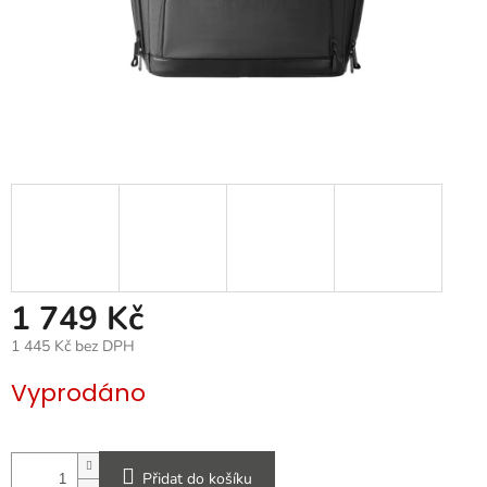
1 749 Kč
1 445 Kč bez DPH
Měrná
Vyprodáno
cena:
Přidat do košíku