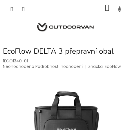
Přejít
NÁKU
na
obsah
KOŠÍK
EcoFlow DELTA 3 přepravní obal
1ECO1340-01
Průměrné
Neohodnoceno
Podrobnosti hodnocení
Značka:
EcoFlow
hodnocení
produktu
je
0,0
z
5
hvězdiček.