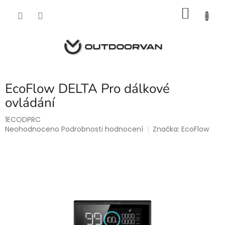
Přejít
NÁKU
na
obsah
KOŠÍK
EcoFlow DELTA Pro dálkové
ovládání
1ECODPRC
Průměrné
Neohodnoceno
Podrobnosti hodnocení
Značka:
EcoFlow
hodnocení
produktu
je
0,0
z
5
hvězdiček.