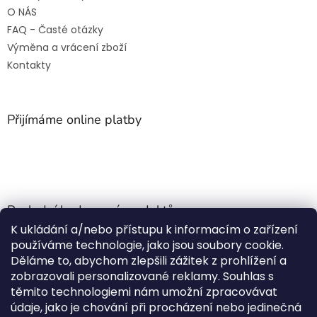
O NÁS
FAQ - Časté otázky
Výměna a vrácení zboží
Kontakty
Přijímáme online platby
Poslední hodnocení produktů
K ukládání a/nebo přístupu k informacím o zařízení
Jehla do nádrže k nezávislému topení
používáme technologie, jako jsou soubory cookie.
Martin Nevrlý
|
Děláme to, abychom zlepšili zážitek z prohlížení a
Hodnocení produktu je 5 z 5 hvězdiček.
zobrazovali personalizované reklamy. Souhlas s
ano
těmito technologiemi nám umožní zpracovávat
údaje, jako je chování při procházení nebo jedinečná