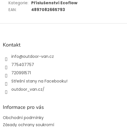
Kategorie
:
Příslušenství Ecoflow
EAN
:
4897082665793
Z
á
p
a
Kontakt
t
í
info
@
outdoor-van.cz
775407757
720991571
Střešní stany na Facebooku!
outdoor_van.cz/
Informace pro vás
Obchodní podmínky
Zásady ochrany soukromí