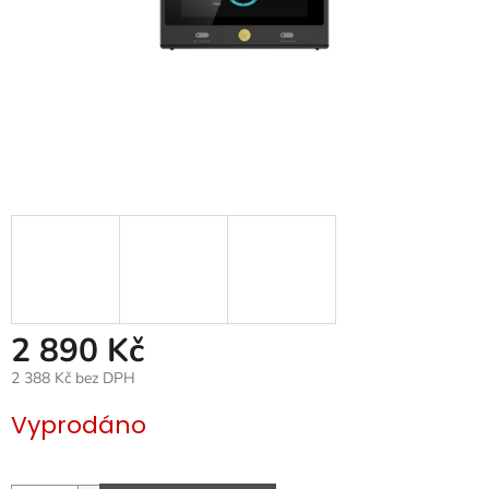
2 890 Kč
2 388 Kč bez DPH
Měrná
Vyprodáno
cena: