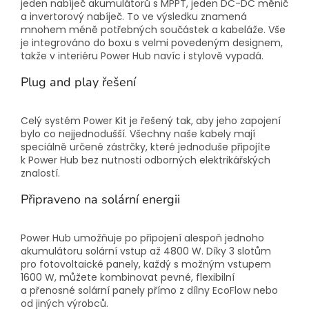
jeden nabíječ akumulátorů s MPPT, jeden DC-DC měnič
a invertorový nabíječ. To ve výsledku znamená
mnohem méně potřebných součástek a kabeláže. Vše
je integrováno do boxu s velmi povedeným designem,
takže v interiéru Power Hub navíc i stylově vypadá.
Plug and play řešení
Celý systém Power Kit je řešený tak, aby jeho zapojení
bylo co nejjednodušší. Všechny naše kabely mají
speciálně určené zástrčky, které jednoduše připojíte
k Power Hub bez nutnosti odborných elektrikářských
znalostí.
Připraveno na solární energii
Power Hub umožňuje po připojení alespoň jednoho
akumulátoru solární vstup až 4800 W. Díky 3 slotům
pro fotovoltaické panely, každý s možným vstupem
1600 W, můžete kombinovat pevné, flexibilní
a přenosné solární panely přímo z dílny EcoFlow nebo
od jiných výrobců.