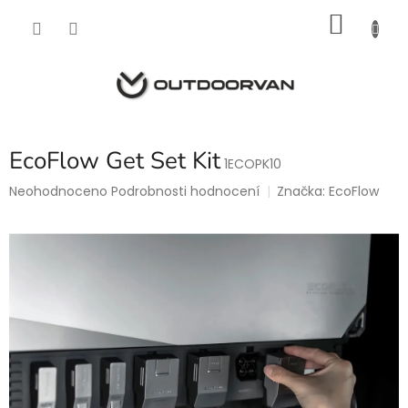
Přejít
NÁKU
na
obsah
KOŠÍK
EcoFlow Get Set Kit
1ECOPK10
Průměrné
Neohodnoceno
Podrobnosti hodnocení
Značka:
EcoFlow
hodnocení
produktu
je
0,0
z
5
hvězdiček.