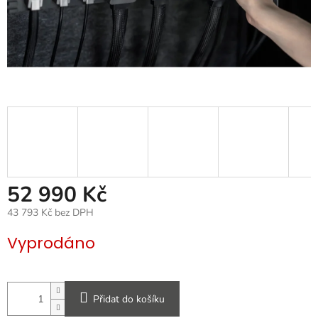
52 990 Kč
43 793 Kč bez DPH
Měrná
Vyprodáno
cena:
Přidat do košíku