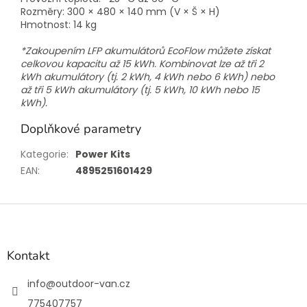
Rozměry: 300 × 480 × 140 mm (V × Š × H)
Hmotnost: 14 kg
*Zakoupením LFP akumulátorů EcoFlow můžete získat
celkovou kapacitu až 15 kWh. Kombinovat lze až tři 2
kWh akumulátory (tj. 2 kWh, 4 kWh nebo 6 kWh) nebo
až tři 5 kWh akumulátory (tj. 5 kWh, 10 kWh nebo 15
kWh).
Doplňkové parametry
Kategorie
:
Power Kits
EAN
:
4895251601429
Z
á
p
a
Kontakt
t
í
info
@
outdoor-van.cz
775407757