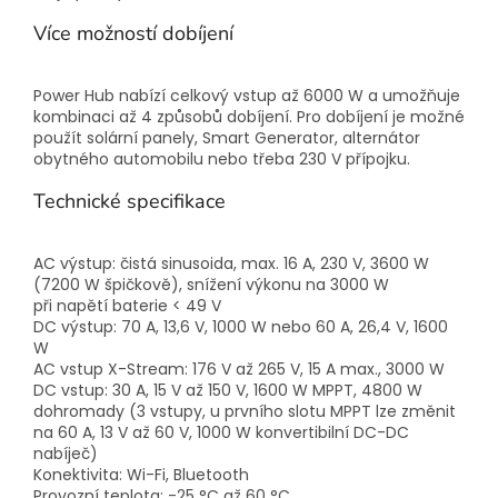
Více možností dobíjení
Power Hub nabízí celkový vstup až 6000 W a umožňuje
kombinaci až 4 způsobů dobíjení. Pro dobíjení je možné
použít solární panely, Smart Generator, alternátor
obytného automobilu nebo třeba 230 V přípojku.
Technické specifikace
AC výstup: čistá sinusoida, max. 16 A, 230 V, 3600 W
(7200 W špičkově), snížení výkonu na 3000 W
při napětí baterie < 49 V
DC výstup: 70 A, 13,6 V, 1000 W nebo 60 A, 26,4 V, 1600
W
AC vstup X-Stream: 176 V až 265 V, 15 A max., 3000 W
DC vstup: 30 A, 15 V až 150 V, 1600 W MPPT, 4800 W
dohromady (3 vstupy, u prvního slotu MPPT lze změnit
na 60 A, 13 V až 60 V, 1000 W konvertibilní DC-DC
nabíječ)
Konektivita: Wi-Fi, Bluetooth
Provozní teplota: -25 °C až 60 °C