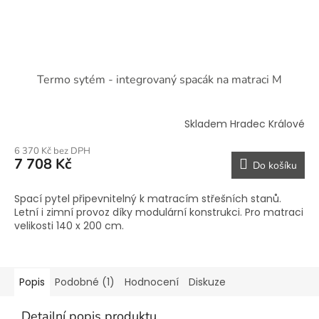
Termo sytém - integrovaný spacák na matraci M
Skladem Hradec Králové
6 370 Kč bez DPH
7 708 Kč
Do košíku
Spací pytel připevnitelný k matracím střešních stanů.
Letní i zimní provoz díky modulární konstrukci. Pro matraci
velikosti 140 x 200 cm.
Popis
Podobné (1)
Hodnocení
Diskuze
Detailní popis produktu