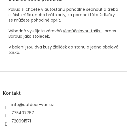
Pokud si chcete v autostanu pohodlně sednout a třeba
si číst knížku, nebo hrát karty, za pomocí této židlučky
se můžete pohodlně opřít.
Výhodně využijete zárověň
víceúčelovou tašku
James
Baroud jako stoleček.
V balení jsou dva kusy židliček do stanu a jedna obalová
taška.
Z
á
p
a
Kontakt
t
í
info
@
outdoor-van.cz
775407757
720991571