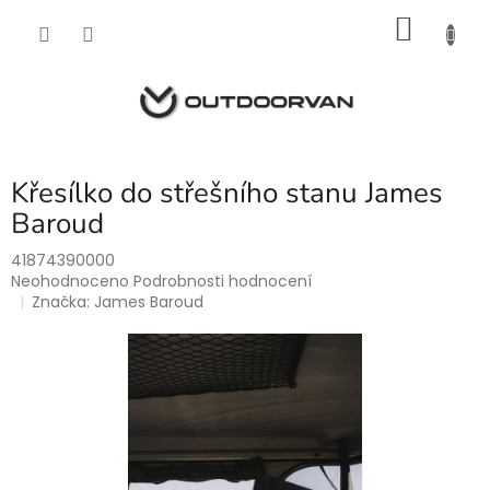
Přejít
NÁKU
na
obsah
KOŠÍK
Křesílko do střešního stanu James
Baroud
41874390000
Průměrné
Neohodnoceno
Podrobnosti hodnocení
hodnocení
Značka:
James Baroud
produktu
je
0,0
z
5
hvězdiček.