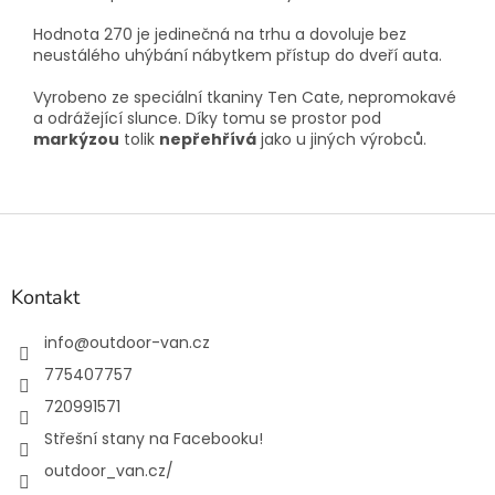
Hodnota 270 je jedinečná na trhu a dovoluje bez
neustálého uhýbání nábytkem přístup do dveří auta.
Vyrobeno ze speciální tkaniny Ten Cate, nepromokavé
a odrážející slunce. Díky tomu se prostor pod
markýzou
tolik
nepřehřívá
jako u jiných výrobců.
Z
á
p
a
Kontakt
t
í
info
@
outdoor-van.cz
775407757
720991571
Střešní stany na Facebooku!
outdoor_van.cz/