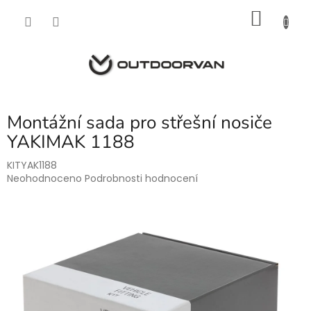
Přejít
NÁKU
na
obsah
KOŠÍK
Montážní sada pro střešní nosiče
YAKIMAK 1188
KITYAK1188
Průměrné
Neohodnoceno
Podrobnosti hodnocení
hodnocení
produktu
je
0,0
z
5
hvězdiček.