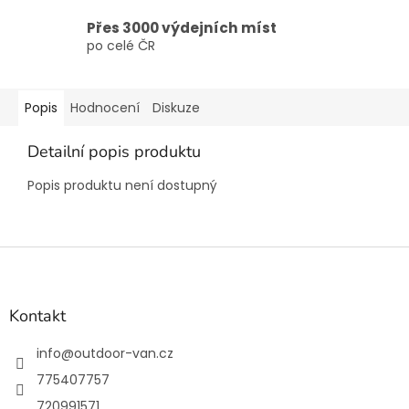
Přes 3000 výdejních míst
po celé ČR
Popis
Hodnocení
Diskuze
Detailní popis produktu
Popis produktu není dostupný
Z
á
p
a
Kontakt
t
í
info
@
outdoor-van.cz
775407757
720991571