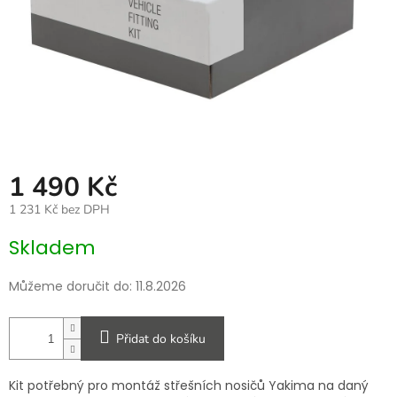
1 490 Kč
1 231 Kč bez DPH
Měrná
Skladem
cena:
Můžeme doručit do:
11.8.2026
Přidat do košíku
Kit potřebný pro montáž střešních nosičů Yakima na daný