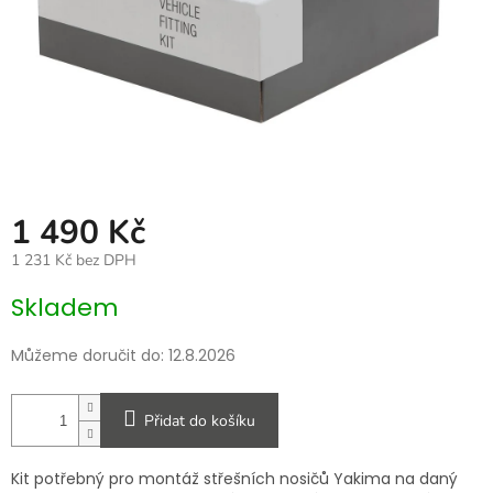
1 490 Kč
1 231 Kč bez DPH
Měrná
Skladem
cena:
Můžeme doručit do:
12.8.2026
Přidat do košíku
Kit potřebný pro montáž střešních nosičů Yakima na daný