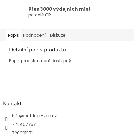
Přes 3000 výdejních míst
po celé ČR
Popis
Hodnocení
Diskuze
Detailní popis produktu
Popis produktu není dostupný
Z
á
p
a
Kontakt
t
í
info
@
outdoor-van.cz
775407757
720991571