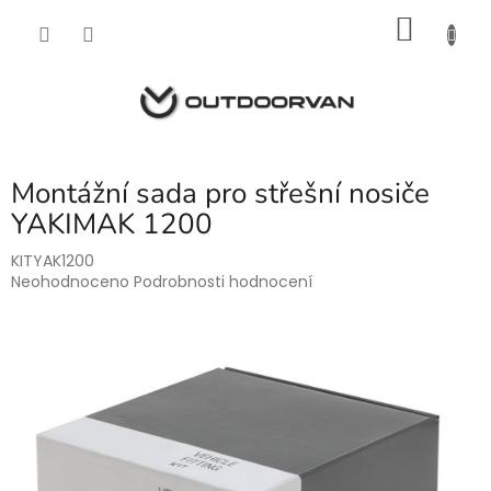
Přejít
NÁKU
na
obsah
KOŠÍK
Montážní sada pro střešní nosiče
YAKIMAK 1200
KITYAK1200
Průměrné
Neohodnoceno
Podrobnosti hodnocení
hodnocení
produktu
je
0,0
z
5
hvězdiček.