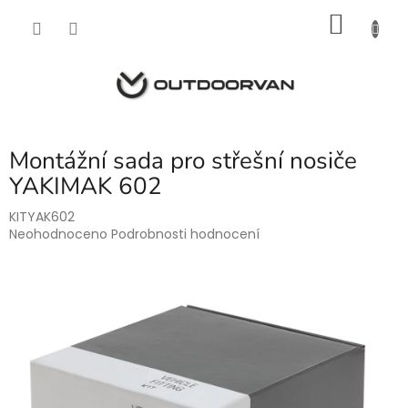
Přejít
NÁKU
na
obsah
KOŠÍK
Montážní sada pro střešní nosiče
YAKIMAK 602
KITYAK602
Průměrné
Neohodnoceno
Podrobnosti hodnocení
hodnocení
produktu
je
0,0
z
5
hvězdiček.