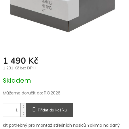
1 490 Kč
1 231 Kč bez DPH
Měrná
Skladem
cena:
Můžeme doručit do:
11.8.2026
Přidat do košíku
Kit potřebný pro montáž střešních nosičů Yakima na daný