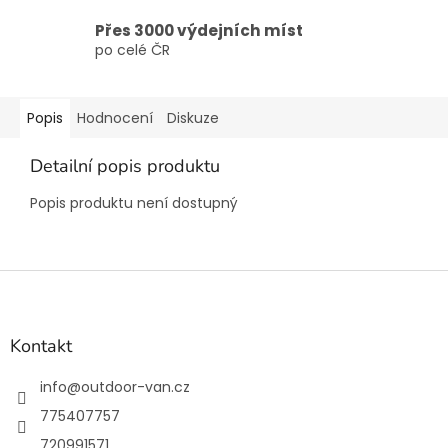
Přes 3000 výdejních míst
po celé ČR
Popis
Hodnocení
Diskuze
Detailní popis produktu
Popis produktu není dostupný
Z
á
p
a
Kontakt
t
í
info
@
outdoor-van.cz
775407757
720991571