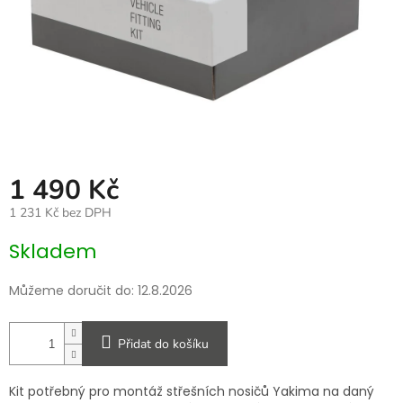
1 490 Kč
1 231 Kč bez DPH
Měrná
Skladem
cena:
Můžeme doručit do:
12.8.2026
Přidat do košíku
Kit potřebný pro montáž střešních nosičů Yakima na daný