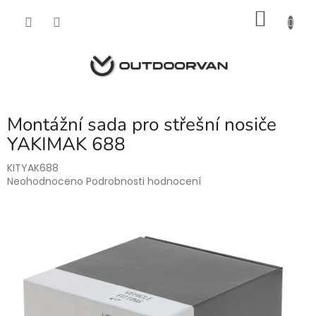
Přejít
NÁKU
na
obsah
KOŠÍK
Montážní sada pro střešní nosiče
YAKIMAK 688
KITYAK688
Průměrné
Neohodnoceno
Podrobnosti hodnocení
hodnocení
produktu
je
0,0
z
5
hvězdiček.