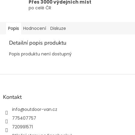
Přes 3000 výdejních míst
po celé ČR
Popis
Hodnocení
Diskuze
Detailní popis produktu
Popis produktu není dostupný
Z
á
p
a
Kontakt
t
í
info
@
outdoor-van.cz
775407757
720991571