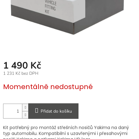
1 490 Kč
1 231 Kč bez DPH
Měrná
Momentálně nedostupné
cena:
Přidat do košíku
Kit potřebný pro montáž střešních nosičů Yakima na daný
typ automobilu. Kompatibilní s uzavřenými i přesahovými