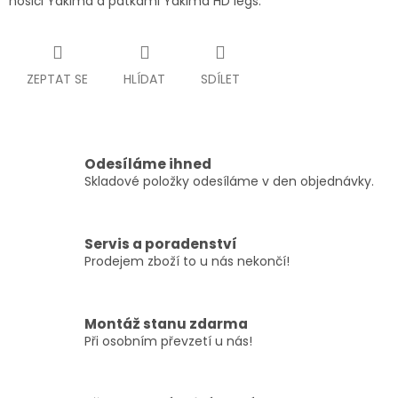
nosiči Yakima a patkami Yakima HD legs.
ZEPTAT SE
HLÍDAT
SDÍLET
Odesíláme ihned
Skladové položky odesíláme v den objednávky.
Servis a poradenství
Prodejem zboží to u nás nekončí!
Montáž stanu zdarma
Při osobním převzetí u nás!