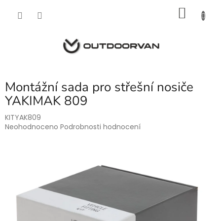
Přejít
NÁKU
na
obsah
KOŠÍK
Montážní sada pro střešní nosiče
YAKIMAK 809
KITYAK809
Průměrné
Neohodnoceno
Podrobnosti hodnocení
hodnocení
produktu
je
0,0
z
5
hvězdiček.