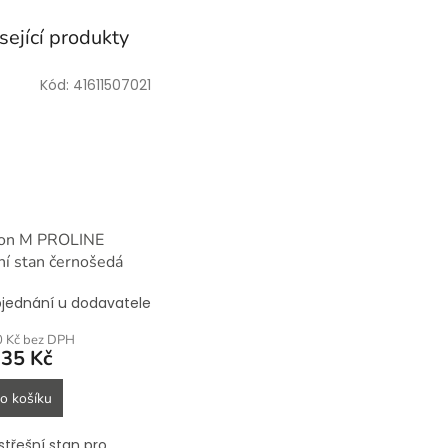
sející produkty
Kód:
41611507021
ion M PROLINE
ní stan černošedá
jednání u dodavatele
0 Kč bez DPH
935 Kč
o košíku
střešní stan pro