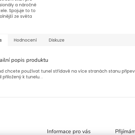
sionály a náročné
ele. Spojuje to to
olnější ze světa
ních stanů s bohatou
ou.
s
Hodnocení
Diskuze
ailní popis produktu
d chcete používat tunel střídavě na více stranách stanu připevn
il přiložený k tunelu. .
Informace pro vás
Přijímám