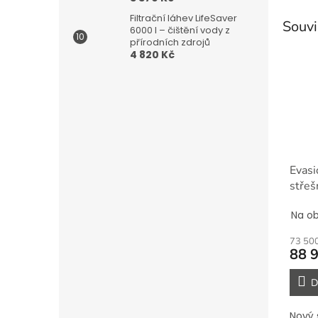
Filtrační láhev LifeSaver
Souvi
6000 l – čištění vody z
přírodních zdrojů
4 820 Kč
Evas
střeš
Na ob
73 50
88 
D
Nový 