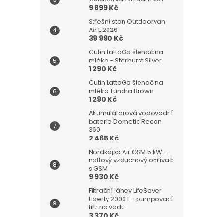
n
9 899 Kč
e
l
Střešní stan Outdoorvan
Air L 2026
39 990 Kč
Outin LattoGo šlehač na
mléko - Starburst Silver
1 290 Kč
Outin LattoGo šlehač na
mléko Tundra Brown
1 290 Kč
Akumulátorová vodovodní
baterie Dometic Recon
360
2 465 Kč
Nordkapp Air GSM 5 kW –
naftový vzduchový ohřívač
s GSM
9 930 Kč
Filtrační láhev LifeSaver
Liberty 2000 l – pumpovací
filtr na vodu
3 370 Kč