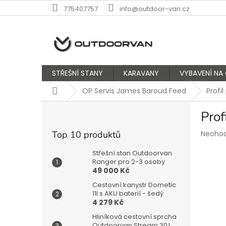
Přejít
775407757
info@outdoor-van.cz
na
obsah
STŘEŠNÍ STANY
KARAVANY
VYBAVENÍ NA
Domů
OP Servis James Baroud Feed
Profi
P
Prof
o
s
Průmě
Top 10 produktů
Neoho
t
hodnoc
r
produk
Střešní stan Outdoorvan
a
Ranger pro 2-3 osoby
je
49 000 Kč
n
0,0
z
n
Cestovní kanystr Dometic
5
í
11l s AKU baterií - šedý
hvězdič
4 279 Kč
p
a
Hliníková cestovní sprcha
Outdoorvan Stream 30 l