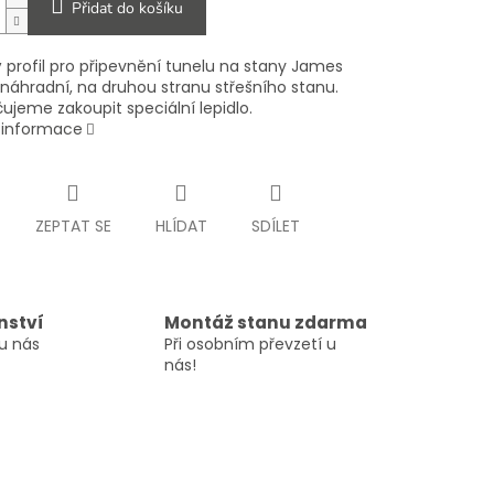
Přidat do košíku
 profil pro připevnění tunelu na stany James
 náhradní, na druhou stranu střešního stanu.
ujeme zakoupit speciální lepidlo.
í informace
ZEPTAT SE
HLÍDAT
SDÍLET
nství
Montáž stanu zdarma
u nás
Při osobním převzetí u
nás!