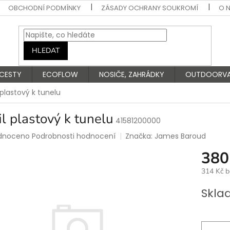
OBCHODNÍ PODMÍNKY
ZÁSADY OCHRANY SOUKROMÍ
O 
HLEDAT
 CESTY
ECOFLOW
NOSIČE, ZAHRÁDKY
OUTDOORV
l plastový k tunelu
il plastový k tunelu
41581200000
rné
dnoceno
Podrobnosti hodnocení
Značka:
James Baroud
ení
380
tu
314 Kč 
Měrná
Skla
cena:
ek.