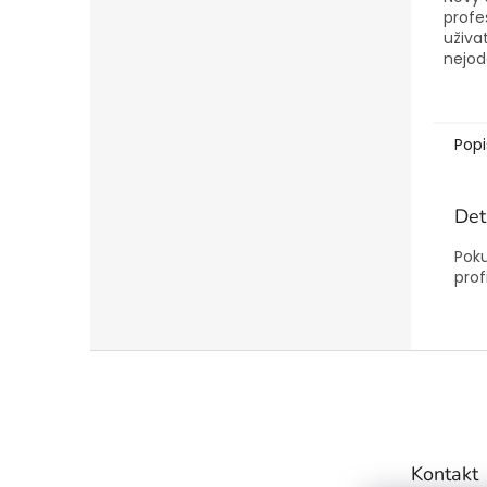
profe
uživat
nejod
střeš
výbav
Popi
Det
Poku
prof
Z
á
p
a
t
Kontakt
í