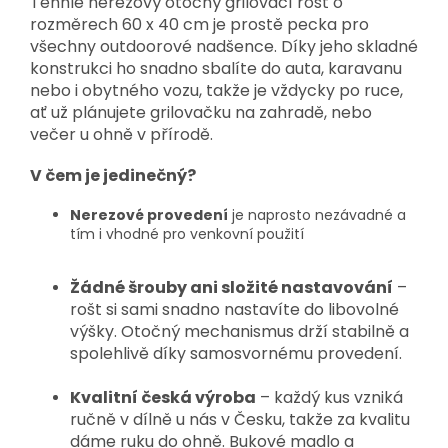
Tenhle nerezový otočný grilovací rošt o
rozměrech 60 x 40 cm je prostě pecka pro
všechny outdoorové nadšence. Díky jeho skladné
konstrukci ho snadno sbalíte do auta, karavanu
nebo i obytného vozu, takže je vždycky po ruce,
ať už plánujete grilovačku na zahradě, nebo
večer u ohně v přírodě.
V čem je jedinečný?
Nerezové provedení
je naprosto nezávadné a
tím i vhodné pro venkovní použití
Žádné šrouby ani složité nastavování
–
rošt si sami snadno nastavíte do libovolné
výšky. Otočný mechanismus drží stabilně a
spolehlivě díky samosvornému provedení.
Kvalitní česká výroba
– každý kus vzniká
ručně v dílně u nás v Česku, takže za kvalitu
dáme ruku do ohně. Bukové madlo a