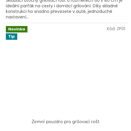
Skládací otočný grilovací rošt o rozměrech 60 x 40 cm je
ideální parťák na cesty i domácí grilování. Díky skladné
konstrukci ho snadno převezete v autě, jednoduché
nastavení...
Kód:
ZP01
Novinka
Tip
Zemní pouzdro pro grilovací rošt