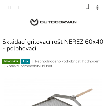
Přejít
NÁKU
na
obsah
KOŠÍK
Skládací grilovací rošt NEREZ 60x40
- polohovací
Průměrné
Neohodnoceno
Podrobnosti hodnocení
Novinka
Tip
hodnocení
Značka:
Zámečnictví Pluhař
produktu
je
0,0
z
5
hvězdiček.