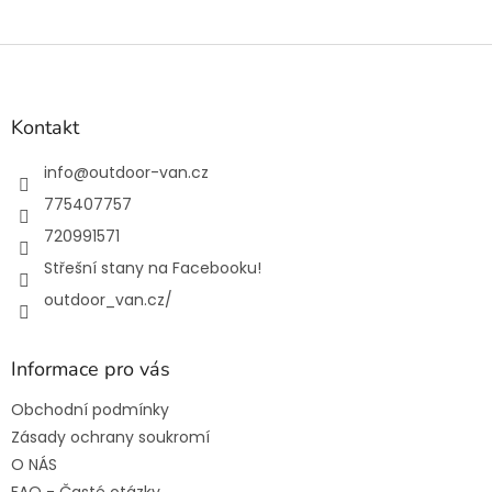
Z
á
p
a
Kontakt
t
í
info
@
outdoor-van.cz
775407757
720991571
Střešní stany na Facebooku!
outdoor_van.cz/
Informace pro vás
Obchodní podmínky
Zásady ochrany soukromí
O NÁS