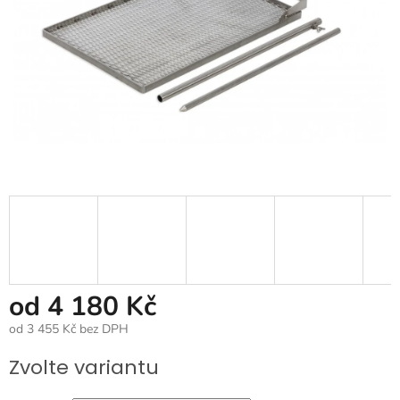
od
4 180 Kč
od
3 455 Kč
bez DPH
Měrná
Zvolte variantu
cena: