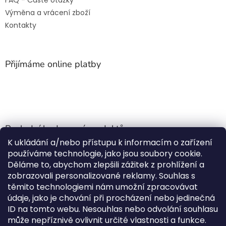
FAQ - Časté otázky
Výměna a vrácení zboží
Kontakty
Přijímáme online platby
Poslední hodnocení produktů
K ukládání a/nebo přístupu k informacím o zařízení
Jehla do nádrže k nezávislému topení
používáme technologie, jako jsou soubory cookie.
Martin Nevrlý
|
Děláme to, abychom zlepšili zážitek z prohlížení a
Hodnocení produktu je 5 z 5 hvězdiček.
zobrazovali personalizované reklamy. Souhlas s
ano
těmito technologiemi nám umožní zpracovávat
údaje, jako je chování při procházení nebo jedinečná
Kempingové skládací křeslo Front Runner Expander Chair
ID na tomto webu. Nesouhlas nebo odvolání souhlasu
|
může nepříznivě ovlivnit určité vlastnosti a funkce.
Hodnocení produktu je 5 z 5 hvězdiček.