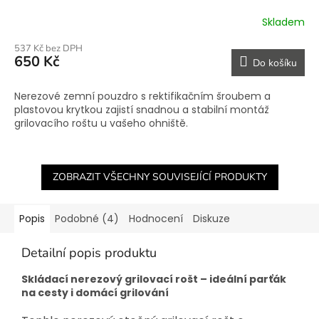
Skladem
537 Kč bez DPH
650 Kč
Do košíku
Nerezové zemní pouzdro s rektifikačním šroubem a
plastovou krytkou zajistí snadnou a stabilní montáž
grilovacího roštu u vašeho ohniště.
ZOBRAZIT VŠECHNY SOUVISEJÍCÍ PRODUKTY
Popis
Podobné (4)
Hodnocení
Diskuze
Detailní popis produktu
Skládací nerezový grilovací rošt – ideální parťák
na cesty i domácí grilování