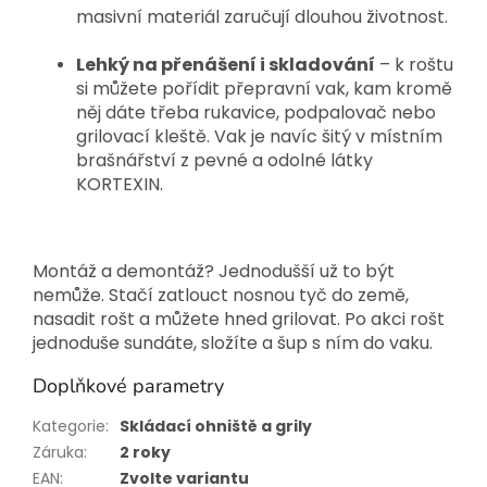
masivní materiál zaručují dlouhou životnost.
Lehký na přenášení i skladování
– k roštu
si můžete pořídit přepravní vak, kam kromě
něj dáte třeba rukavice, podpalovač nebo
grilovací kleště. Vak je navíc šitý v místním
brašnářství z pevné a odolné látky
KORTEXIN.
Montáž a demontáž? Jednodušší už to být
nemůže. Stačí zatlouct nosnou tyč do země,
nasadit rošt a můžete hned grilovat. Po akci rošt
jednoduše sundáte, složíte a šup s ním do vaku.
Doplňkové parametry
Kategorie
:
Skládací ohniště a grily
Záruka
:
2 roky
EAN
:
Zvolte variantu