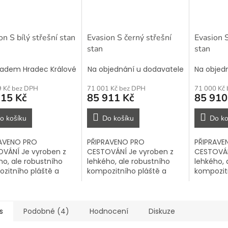
on S bílý střešní stan
Evasion S černý střešní
Evasion 
stan
stan
ladem Hradec Králové
Na objednání u dodavatele
Na objed
9 Kč bez DPH
71 001 Kč bez DPH
71 000 Kč
915 Kč
85 911 Kč
85 910
o košíku
Do košíku
Do ko
RAVENO PRO
PŘIPRAVENO PRO
PŘIPRAVE
VÁNÍ Je vyroben z
CESTOVÁNÍ Je vyroben z
CESTOVÁN
ho, ale robustního
lehkého, ale robustního
lehkého, 
zitního pláště a
kompozitního pláště a
kompozit
í výjimečnou pevnost
nabízí výjimečnou pevnost
nabízí v
ranu proti silnému
a ochranu proti silnému
a ochranu
 silnému větru,
dešti, silnému větru,
dešti, si
mu horku a...
velkému horku a...
velkému h
s
Podobné (4)
Hodnocení
Diskuze