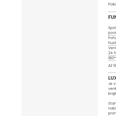
Poku
FU
Spol
pov
Poh
hus
Vent
24 
180
Až 5
LU
Je v
venk
kraj
Stan
nabí
prom