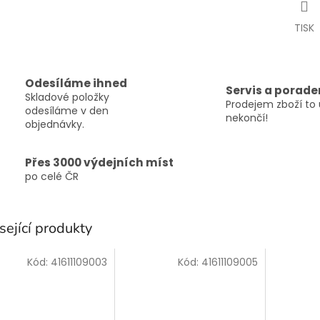
TISK
Odesíláme ihned
Servis a porade
Skladové položky
Prodejem zboží to 
odesíláme v den
nekončí!
objednávky.
Přes 3000 výdejních míst
po celé ČR
sející produkty
Kód:
41611109003
Kód:
41611109005