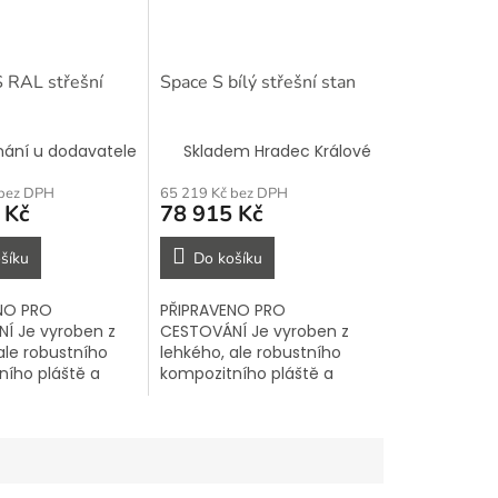
S RAL střešní
Space S bílý střešní stan
nání u dodavatele
Skladem Hradec Králové
 bez DPH
65 219 Kč bez DPH
 Kč
78 915 Kč
šíku
Do košíku
NO PRO
PŘIPRAVENO PRO
Í Je vyroben z
CESTOVÁNÍ Je vyroben z
ale robustního
lehkého, ale robustního
ního pláště a
kompozitního pláště a
ýjimečnou pevnost
nabízí výjimečnou pevnost
 proti silnému
a ochranu proti silnému
lnému větru,
dešti, silnému větru,
orku a...
velkému horku a...