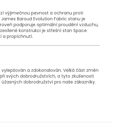
ízí výjimečnou pevnost a ochranu proti
 James Baroud Evolution Fabric stanu je
ároveň podporuje optimální proudění vzduchu,
sílené konstrukci je střešní stan Space
í a propíchnutí.
ti vylepšován a zdokonalován. Velká část změn
při svých dobrodružstvích, a tyto zkušenosti
ní úžasných dobrodružství pro naše zákazníky.