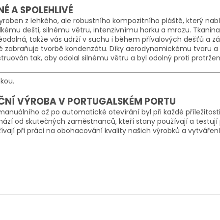
NÉ A SPOLEHLIVÉ
yroben z lehkého, ale robustního kompozitního pláště, který nab
kému dešti, silnému větru, intenzivnímu horku a mrazu. Tkanina
odolná, takže vás udrží v suchu i během přívalových dešťů a z
é zabraňuje tvorbě kondenzátu. Díky aerodynamickému tvaru a ze
truován tak, aby odolal silnému větru a byl odolný proti protržen
skou.
ČNÍ VÝROBA V PORTUGALSKÉM PORTU
anuálního až po automatické otevírání byl při každé příležitos
ází od skutečných zaměstnanců, kteří stany používají a testují 
ívají při práci na obohacování kvality našich výrobků a vytváře