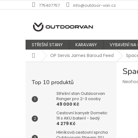
Přejít
775407757
info@outdoor-van.cz
na
obsah
STŘEŠNÍ STANY
KARAVANY
VYBAVENÍ NA
Domů
OP Servis James Baroud Feed
Space
P
Spac
o
s
Průmě
Top 10 produktů
Neoho
t
hodnoc
r
produk
Střešní stan Outdoorvan
a
Ranger pro 2-3 osoby
je
49 000 Kč
n
0,0
z
n
Cestovní kanystr Dometic
5
í
11l s AKU baterií - šedý
hvězdič
4 279 Kč
p
a
Hliníková cestovní sprcha
Outdoorvan Stream 30 l