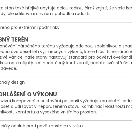
o stan také hřejivě ubytuje celou rodinu, čímž zajistí, že va
ody, ale sdílenými chvílemi pohodlí a radosti.
ořeno pro extrémní podmínky.
SNÝ TERÉN
onávání náročného terénu vyžaduje odolnou, spolehlivou a sna
ebou dvě desetiletí výjimečných výkonů, které hlásí ti nejnáročn
ivé vánice, naše stany nastavují standard pro odvětví overlandi
zkoumáte nějaký ten nedotčený kout země, nechte svůj střešní
 zavede.
nalý design.
OHLÁŠENÍ O VÝKONU
nzivní kempování a cestování po souši vyžaduje kompletní sadu
nášet a udržovat v neporušeném stavu. Kombinací vlastností m
nlivosti, komfortu a vysokého vnitřního prostoru.
riály odolné proti povětrnostním vlivům.