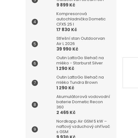
n
9 899 Kč
e
l
Kompresorová
autochladnička Dometic
CFX5 25 l
17 830 Kč
Střešní stan Outdoorvan
Air L 2026
39 990 Kč
Outin LattoGo šlehač na
mléko - Starburst Silver
1 290 Kč
Outin LattoGo šlehač na
mléko Tundra Brown
1 290 Kč
Akumulátorová vodovodní
baterie Dometic Recon
360
2 465 Kč
Nordkapp Air GSM 5 kW –
naftový vzduchový ohřívač
s GSM
9 930 Kč