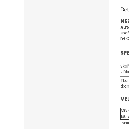
Det
NE
Aut
znač
někd
SP
Skoř
vlá
Tkan
tkan
VE
Šířk
130
1 Vni