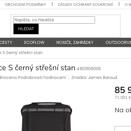
OBCHODNÍ PODMÍNKY
ZÁSADY OCHRANY SOUKROMÍ
O 
HLEDAT
 CESTY
ECOFLOW
NOSIČE, ZAHRÁDKY
OUTDOORV
 S černý střešní stan
e S černý střešní stan
41613109005
rné
dnoceno
Podrobnosti hodnocení
Značka:
James Baroud
ení
85 
tu
71 001 
Měrná
Na o
cena:
ek.