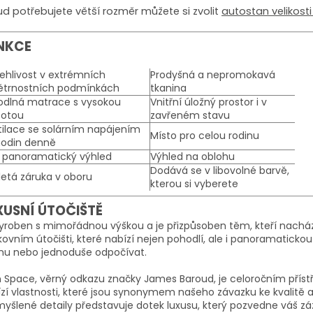
d potřebujete větší rozměr můžete si zvolit
autostan velikosti
NKCE
ehlivost v extrémních
Prodyšná a nepromokavá
ětrnostních podmínkách
tkanina
odlná matrace s vysokou
Vnitřní úložný prostor i v
totou
zavřeném stavu
ilace se solárním napájením
Místo pro celou rodinu
hodin denně
° panoramatický výhled
Výhled na oblohu
Dodává se v libovolné barvě,
letá záruka v oboru
kterou si vyberete
XUSNÍ ÚTOČIŠTĚ
yroben s mimořádnou výškou a je přizpůsoben těm, kteří nacháze
ovním útočišti, které nabízí nejen pohodlí, ale i panoramaticko
inu nebo jednoduše odpočívat.
 Space, věrný odkazu značky James Baroud, je celoročním přístř
zí vlastnosti, které jsou synonymem našeho závazku ke kvalitě a 
yšlené detaily představuje dotek luxusu, který pozvedne váš zá