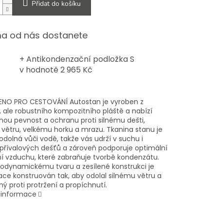
Přidat do košíku
a od nás dostanete
+ Antikondenzační podložka S
v hodnotě 2 965 Kč
ENO PRO CESTOVÁNÍ Autostan je vyroben z
, ale robustního kompozitního pláště a nabízí
nou pevnost a ochranu proti silnému dešti,
 větru, velkému horku a mrazu. Tkanina stanu je
dolná vůči vodě, takže vás udrží v suchu i
řívalových dešťů a zároveň podporuje optimální
í vzduchu, které zabraňuje tvorbě kondenzátu.
rodynamickému tvaru a zesílené konstrukci je
ace konstruován tak, aby odolal silnému větru a
ný proti protržení a propíchnutí.
í informace