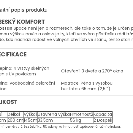
ailní popis produktu
BESKÝ KOMFORT
ostan
Space není jen o rozměrech, ale také o tom, že je určen
nou výškou navíc a oslovuje ty, kteří ve svém přístřešku rádi tráv
o, kdo nachází radost ve volných chvílích ve stanu, tento stan
ECIFIKACE
epina: 4 vrstvy skelných
Otevření: 3 dveře a 270° okna
ken s UV povlakem
ina: Voděodolná celoroční
Matrace: Pěna s vysokou
ina
hustotou 65 mm (2,5´´)
LIKOST
a1
Délka1
Výška1
Uzavřená výška
Hmotnost2
Kapacita
 cm
200 cm
145cm
33.5cm
56 kg
2 Dospělí
třní rozměry / 2 Bez žebříku. 5% odchylka hmotnosti způsobená ruční výrobou.