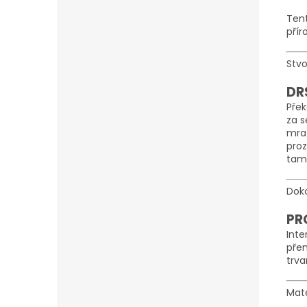
Tent
přír
Stv
DR
Přek
za s
mraz
pro
tam
Doko
PR
Inte
pře
trva
Mate