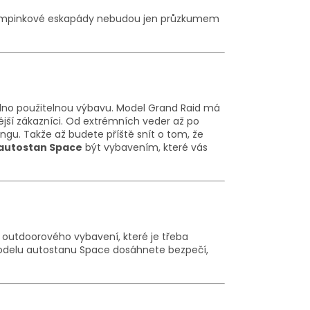
še kempinkové eskapády nebudou jen průzkumem
dno použitelnou výbavu. Model Grand Raid má
ější zákazníci. Od extrémních veder až po
ngu. Takže až budete příště snít o tom, že
autostan Space
být vybavením, které vás
 outdoorového vybavení, které je třeba
odelu autostanu Space dosáhnete bezpečí,