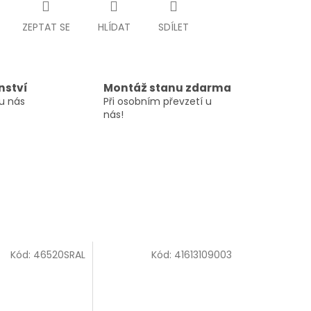
ZEPTAT SE
HLÍDAT
SDÍLET
nství
Montáž stanu zdarma
u nás
Při osobním převzetí u
nás!
Kód:
46520SRAL
Kód:
41613109003