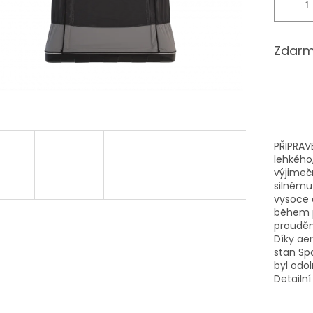
Zdarm
PŘIPRAV
lehkého
výjimeč
silnému
vysoce o
během p
prouděn
Díky ae
stan Sp
byl odol
Detailn