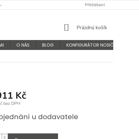
NÁS
FAQ - ČASTÉ OTÁZKY
VÝMĚNA A VRÁCENÍ ZBOŽÍ
Přihlášení
K
NÁKUPNÍ
Prázdný košík
KOŠÍK
AN
O NÁS
BLOG
KONFIGURÁTOR NOSIČŮ
911 Kč
Kč bez DPH
bjednání u dodavatele