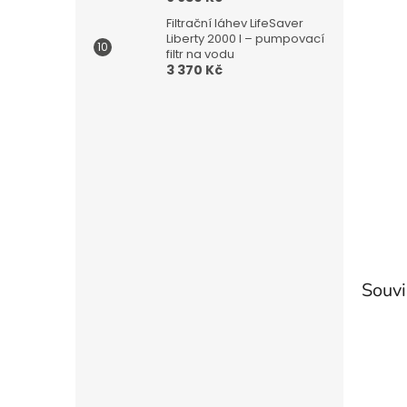
Filtrační láhev LifeSaver
Liberty 2000 l – pumpovací
filtr na vodu
3 370 Kč
Souvi