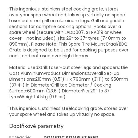
This ingenious, stainless steel cooking grate, stores
over your spare wheel and takes up virtually no space.
Laser cut steel grill on aluminum legs. Grill and griddle
sections for campfire cooking options. Hooks over a
spare wheel (secure with LADD007, STRA019 or wheel
cover - not included). Fits 29” to 37” tyres (740mm to
890mm). Please Note: This Spare Tire Mount Braai/BBQ
Grate is designed to be used for cooking purposes over
coals and not used over high flames.
Material used:Grill: Laser-cut steelLegs and spacers: Die
Cast AluminiumProduct Dimensions:Overall Set-up
Dimensions:210mm (8.5'') H x 790mm (31.1'') to 950mm
(37.4'') in DiameterGrill top Diameter / Cooking
Surface:600mm (23.6'') DiameterFits:29'' to 37''
tyresWeight:4.5kg (9.9lbs)
This ingenious, stainless steelcooking grate, stores over
your spare wheel and takes up virtually no space.
Doplňkové parametry
Kategorie
:
DOMETIC KOMPLET FEED