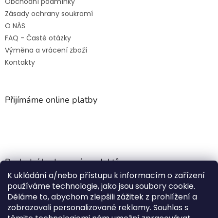
Obchodní podmínky
Zásady ochrany soukromí
O NÁS
FAQ - Časté otázky
Výměna a vrácení zboží
Kontakty
Přijímáme online platby
Poslední hodnocení produktů
K ukládání a/nebo přístupu k informacím o zařízení
Jehla do nádrže k nezávislému topení
používáme technologie, jako jsou soubory cookie.
Martin Nevrlý
|
Děláme to, abychom zlepšili zážitek z prohlížení a
Hodnocení produktu je 5 z 5 hvězdiček.
zobrazovali personalizované reklamy. Souhlas s
ano