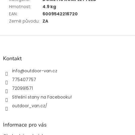
Hmotnost
:
4.9 kg
EAN
:
6009542216720
Země původu
:
ZA
Z
á
p
a
Kontakt
t
í
info
@
outdoor-van.cz
775407757
720991571
Střešní stany na Facebooku!
outdoor_van.cz/
Informace pro vás