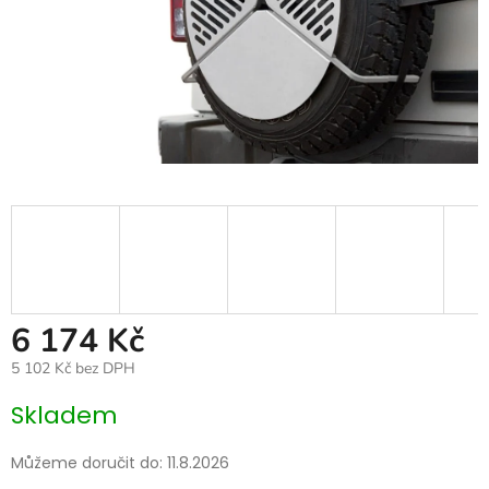
6 174 Kč
5 102 Kč bez DPH
Měrná
Skladem
cena:
Můžeme doručit do:
11.8.2026