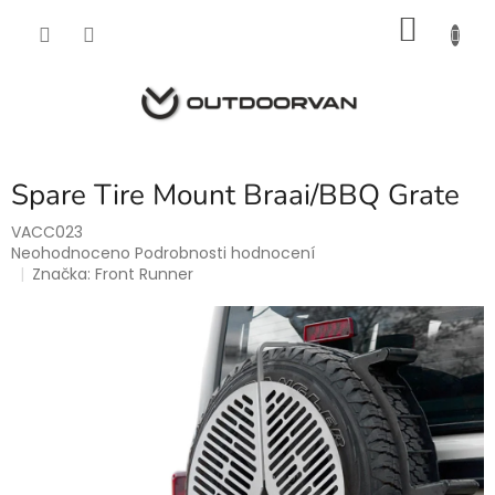
Přejít
NÁKU
na
obsah
KOŠÍK
Spare Tire Mount Braai/BBQ Grate
VACC023
Průměrné
Neohodnoceno
Podrobnosti hodnocení
hodnocení
Značka:
Front Runner
produktu
je
0,0
z
5
hvězdiček.