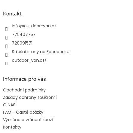
á
p
a
Kontakt
t
í
info
@
outdoor-van.cz
775407757
720991571
Střešní stany na Facebooku!
outdoor_van.cz/
Informace pro vás
Obchodní podmínky
Zásady ochrany soukromí
O NÁS
FAQ - Časté otázky
Výměna a vrácení zboží
Kontakty