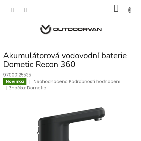
Přejít
NÁKU
na
obsah
KOŠÍK
Akumulátorová vodovodní baterie
Dometic Recon 360
97000125535
Průměrné
Neohodnoceno
Podrobnosti hodnocení
Novinka
hodnocení
Značka:
Dometic
produktu
je
0,0
z
5
hvězdiček.