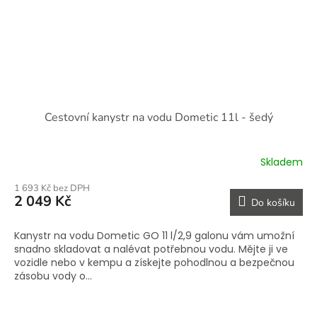
Cestovní kanystr na vodu Dometic 11l - šedý
Skladem
1 693 Kč bez DPH
2 049 Kč
Do košíku
Kanystr na vodu Dometic GO 11 l/2,9 galonu vám umožní
snadno skladovat a nalévat potřebnou vodu. Mějte ji ve
vozidle nebo v kempu a získejte pohodlnou a bezpečnou
zásobu vody o...