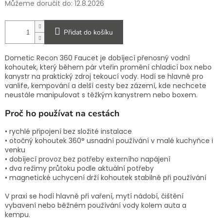
Můžeme doručit do:
12.8.2026
Přidat do košíku
Dometic Recon 360 Faucet je dobíjecí přenosný vodní
kohoutek, který během pár vteřin promění chladicí box nebo
kanystr na praktický zdroj tekoucí vody. Hodí se hlavně pro
vanlife, kempování a delší cesty bez zázemí, kde nechcete
neustále manipulovat s těžkým kanystrem nebo boxem.
Proč ho používat na cestách
• rychlé připojení bez složité instalace
• otočný kohoutek 360° usnadní používání v malé kuchyňce i
venku
• dobíjecí provoz bez potřeby externího napájení
• dva režimy průtoku podle aktuální potřeby
• magnetické uchycení drží kohoutek stabilně při používání
V praxi se hodí hlavně při vaření, mytí nádobí, čištění
vybavení nebo běžném používání vody kolem auta a
kempu.