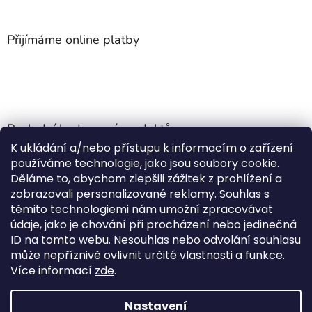
Přijímáme online platby
Poslední hodnocení produktů
K ukládání a/nebo přístupu k informacím o zařízení
Jehla do nádrže k nezávislému topení
používáme technologie, jako jsou soubory cookie.
Martin Nevrlý
|
Děláme to, abychom zlepšili zážitek z prohlížení a
Hodnocení produktu je 5 z 5 hvězdiček.
zobrazovali personalizované reklamy. Souhlas s
ano
těmito technologiemi nám umožní zpracovávat
údaje, jako je chování při procházení nebo jedinečná
Kempingové skládací křeslo Front Runner Expander Chair
ID na tomto webu. Nesouhlas nebo odvolání souhlasu
|
může nepříznivě ovlivnit určité vlastnosti a funkce.
Hodnocení produktu je 5 z 5 hvězdiček.
Více informací
zde
.
Nastavení
Vytvořil Shoptet