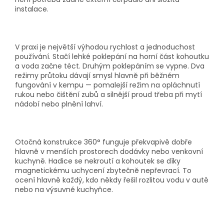
instalace.
V praxi je největší výhodou rychlost a jednoduchost
používání. Stačí lehké poklepání na horní část kohoutku
a voda začne téct. Druhým poklepáním se vypne. Dva
režimy průtoku dávají smysl hlavně při běžném
fungování v kempu — pomalejší režim na opláchnutí
rukou nebo čištění zubů a silnější proud třeba při mytí
nádobí nebo plnění lahví.
Otočná konstrukce 360° funguje překvapivě dobře
hlavně v menších prostorech dodávky nebo venkovní
kuchyně. Hadice se nekroutí a kohoutek se díky
magnetickému uchycení zbytečně nepřevrací. To
ocení hlavně každý, kdo někdy řešil rozlitou vodu v autě
nebo na výsuvné kuchyňce.