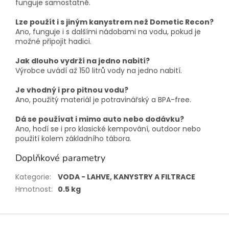
funguje samostatně.
Lze použít i s jiným kanystrem než Dometic Recon?
Ano, funguje i s dalšími nádobami na vodu, pokud je
možné připojit hadici.
Jak dlouho vydrží na jedno nabití?
Výrobce uvádí až 150 litrů vody na jedno nabití.
Je vhodný i pro pitnou vodu?
Ano, použitý materiál je potravinářský a BPA-free.
Dá se používat i mimo auto nebo dodávku?
Ano, hodí se i pro klasické kempování, outdoor nebo
použití kolem základního tábora.
Doplňkové parametry
Kategorie
:
VODA - LAHVE, KANYSTRY A FILTRACE
Hmotnost
:
0.5 kg
Z