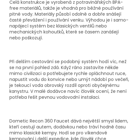
Celá konstrukce je vyrobená z potravinářských BPA-
free materiálů, takže je vhodná pro běžné používání
pitné vody. Materiály působí odolně a dobře snášejí
časté převážení i používání venku. Výhodou je i samo-
napájecí systém bez klasických ventilů nebo
mechanických kohoutků, které se časem zanášejí
nebo poškozují.
Při delším cestování se podobný systém hodí víc, než
se na první pohled zdá. Když ráno zastavíte někde
mimo civilizaci a potřebujete rychle opláchnout ruce,
napustit vodu do konvice nebo umýt nádobí po večeři,
je tekoucí voda obrovský rozdíl oproti obyčejnému
kanystru. V malé dodávce navíc člověk ocení, že není
potřeba řešit pevnou vodovodní instalaci.
Dometic Recon 360 Faucet dává největší smysl lidem,
kteří cestují autem, dodávkou nebo tráví hodně času
mimo klasické kempy. Hodí se pro víkendové
kempování i delší expedice, kde člověk chce