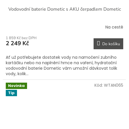
Vodovodní baterie Dometic s AKU čerpadlem Dometic
Na cestě
1 859 Kč bez DPH
2 249 Kč
Do košíku
Ať už potřebujete dostatek vody na namočení zubního
kartáčku nebo na naplnění hrnce na vaření, hydratační
vodovodní baterie Dometic vám umožní dávkovat tolik
vody, kolik...
Kód:
WTAN065
Novinka
Tip