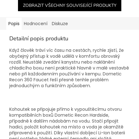
ZOBRAZIT VŠECHNY SOUVISEJÍCÍ PRODUKTY
Popis
Hodnocení
Diskuze
Detailní popis produktu
Když člověk tráví víc času na cestách, rychle zjistí, že
obyčejný přístup k vodě udělá v komfortu obrovský
rozdíl. Neustálé zvedání kanystru nebo naklánění
chladicího boxu není praktické hlavně v malé vestavbě
nebo při každodenním používání v kempu. Dometic
Recon 360 Faucet řeší přesně tenhle problém
jednoduchým a funkčním způsobem.
Kohoutek se připojuje přímo k vypouštěcímu otvoru
kompatibilních boxů Dometic Recon Hardside,
případně k dalším nádobám na vodu. Stačí připojit
hadici, položit kohoutek na místo a voda je okamžitě
připravená k použití. Díky vlastní dobíjecí Li-Ion baterii
není potřeba žádné externí čerpadlo ani složitá