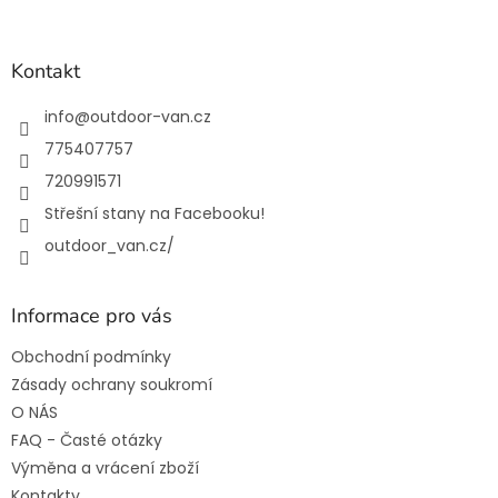
á
p
a
Kontakt
t
í
info
@
outdoor-van.cz
775407757
720991571
Střešní stany na Facebooku!
outdoor_van.cz/
Informace pro vás
Obchodní podmínky
Zásady ochrany soukromí
O NÁS
FAQ - Časté otázky
Výměna a vrácení zboží
Kontakty