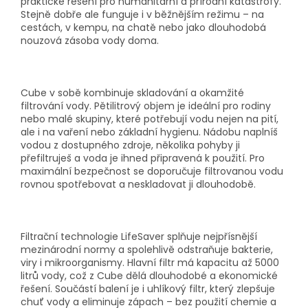
praktické řešení pro humanitární a přírodní katastrofy.
Stejně dobře ale funguje i v běžnějším režimu – na
cestách, v kempu, na chatě nebo jako dlouhodobá
nouzová zásoba vody doma.
Cube v sobě kombinuje skladování a okamžité
filtrování vody. Pětilitrový objem je ideální pro rodiny
nebo malé skupiny, které potřebují vodu nejen na pití,
ale i na vaření nebo základní hygienu. Nádobu naplníš
vodou z dostupného zdroje, několika pohyby ji
přefiltruješ a voda je ihned připravená k použití. Pro
maximální bezpečnost se doporučuje filtrovanou vodu
rovnou spotřebovat a neskladovat ji dlouhodobě.
Filtrační technologie LifeSaver splňuje nejpřísnější
mezinárodní normy a spolehlivě odstraňuje bakterie,
viry i mikroorganismy. Hlavní filtr má kapacitu až 5000
litrů vody, což z Cube dělá dlouhodobé a ekonomické
řešení. Součástí balení je i uhlíkový filtr, který zlepšuje
chuť vody a eliminuje zápach – bez použití chemie a