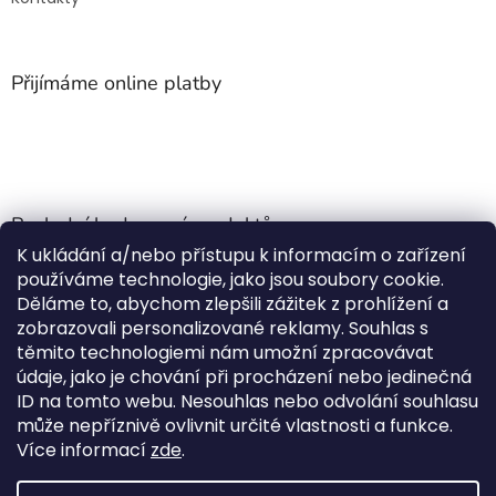
Přijímáme online platby
Poslední hodnocení produktů
K ukládání a/nebo přístupu k informacím o zařízení
Jehla do nádrže k nezávislému topení
používáme technologie, jako jsou soubory cookie.
Martin Nevrlý
|
Děláme to, abychom zlepšili zážitek z prohlížení a
Hodnocení produktu je 5 z 5 hvězdiček.
zobrazovali personalizované reklamy. Souhlas s
ano
těmito technologiemi nám umožní zpracovávat
údaje, jako je chování při procházení nebo jedinečná
Kempingové skládací křeslo Front Runner Expander Chair
ID na tomto webu. Nesouhlas nebo odvolání souhlasu
|
může nepříznivě ovlivnit určité vlastnosti a funkce.
Hodnocení produktu je 5 z 5 hvězdiček.
Více informací
zde
.