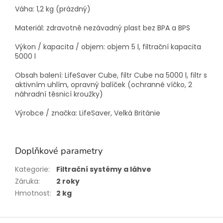
Váha: 1,2 kg (prázdný)
Materiál: zdravotně nezávadný plast bez BPA a BPS
Výkon / kapacita / objem: objem 5 l, filtrační kapacita
5000 l
Obsah balení: LifeSaver Cube, filtr Cube na 5000 l, filtr s
aktivním uhlím, opravný balíček (ochranné víčko, 2
náhradní těsnicí kroužky)
Výrobce / značka: LifeSaver, Velká Británie
Doplňkové parametry
Kategorie
:
Filtrační systémy a láhve
Záruka
:
2 roky
Hmotnost
:
2 kg
Z