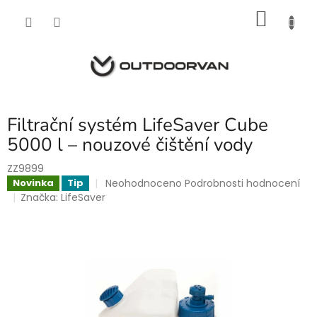
Přejít
NÁKU
na
obsah
KOŠÍK
Filtrační systém LifeSaver Cube
5000 l – nouzové čištění vody
ZZ9899
Průměrné
Neohodnoceno
Podrobnosti hodnocení
Novinka
Tip
hodnocení
Značka:
LifeSaver
produktu
je
0,0
z
5
hvězdiček.