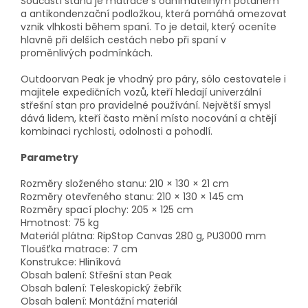
Součástí stanu je matrace s odnímatelným potahem
a antikondenzační podložkou, která pomáhá omezovat
vznik vlhkosti během spaní. To je detail, který oceníte
hlavně při delších cestách nebo při spaní v
proměnlivých podmínkách.
Outdoorvan Peak je vhodný pro páry, sólo cestovatele i
majitele expedičních vozů, kteří hledají univerzální
střešní stan pro pravidelné používání. Největší smysl
dává lidem, kteří často mění místo nocování a chtějí
kombinaci rychlosti, odolnosti a pohodlí.
Parametry
Rozměry složeného stanu: 210 × 130 × 21 cm
Rozměry otevřeného stanu: 210 × 130 × 145 cm
Rozměry spací plochy: 205 × 125 cm
Hmotnost: 75 kg
Materiál plátna: RipStop Canvas 280 g, PU3000 mm
Tloušťka matrace: 7 cm
Konstrukce: Hliníková
Obsah balení: Střešní stan Peak
Obsah balení: Teleskopický žebřík
Obsah balení: Montážní materiál