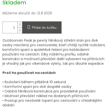
Skladem
cena:
Můžeme doručit do:
12.8.2026
Přidat do košíku
Outdoorvan Peak je pevný hliníkový střešní stan pro dvě
osoby navržený pro cestovatele, kteří chtějí rychlé rozložení,
komfortní spaní a spolehlivé řešení pro každodenní
používání na cestách. Díky nízkému profilu, odolné
konstrukci a možnosti převážet další vybavení na příčnících
je vhodný jak pro víkendové výlety, tak pro dlouhé expedice.
Proč ho používat na cestách
• Rozložení během přibližně 10 sekund
• Komfortní spaní pro dvě dospělé osoby
• Odolná hliníková konstrukce pro pravidelné používání
• Možnost převážet náklad na dodaných příčnících
• Prostup pro nezávislé topení pro cestování v chladnějším
období