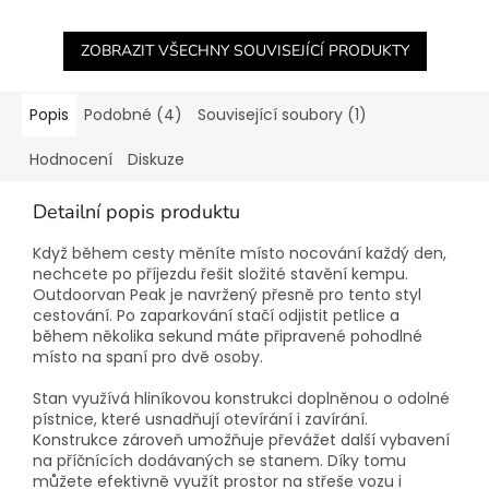
ZOBRAZIT VŠECHNY SOUVISEJÍCÍ PRODUKTY
Popis
Podobné (4)
Související soubory (1)
Hodnocení
Diskuze
Detailní popis produktu
Když během cesty měníte místo nocování každý den,
nechcete po příjezdu řešit složité stavění kempu.
Outdoorvan Peak je navržený přesně pro tento styl
cestování. Po zaparkování stačí odjistit petlice a
během několika sekund máte připravené pohodlné
místo na spaní pro dvě osoby.
Stan využívá hliníkovou konstrukci doplněnou o odolné
pístnice, které usnadňují otevírání i zavírání.
Konstrukce zároveň umožňuje převážet další vybavení
na příčnících dodávaných se stanem. Díky tomu
můžete efektivně využít prostor na střeše vozu i