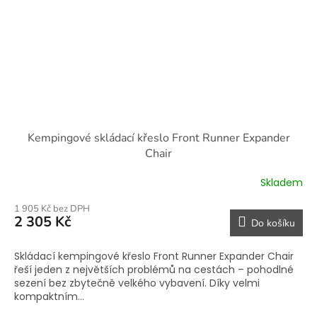
Kempingové skládací křeslo Front Runner Expander
Chair
Skladem
Průměrné
hodnocení
1 905 Kč bez DPH
produktu
2 305 Kč
Do košíku
je
5,0
z
Skládací kempingové křeslo Front Runner Expander Chair
5
řeší jeden z největších problémů na cestách – pohodlné
hvězdiček.
sezení bez zbytečně velkého vybavení. Díky velmi
kompaktním...