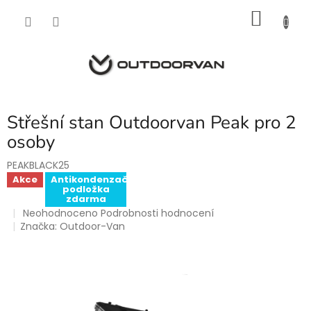
Přejít
NÁKU
na
obsah
KOŠÍK
Střešní stan Outdoorvan Peak pro 2
osoby
PEAKBLACK25
Akce
Antikondenzační
podložka
zdarma
Průměrné
Neohodnoceno
Podrobnosti hodnocení
hodnocení
Značka:
Outdoor-Van
produktu
je
0,0
z
5
hvězdiček.