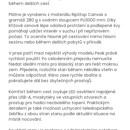
během delších cest.
Plátno je vyrobeno z materiálu RipStop Canvas o
gramáži 280 g s vodním sloupcem PU3000 mm. Díky
křížové osnově lépe odolává protržení a podlepené švy
pomáhají udržet interiér v suchu i při nepříznivém
počasí. To oceníte hlavně při cestování mimo hlavní
sezónu nebo během delších pobytů v přírodě.
V praxi patří mezi největší výhody modelu Peak právě
rychlost použití. Po celodenním přejezdu nemusíte
hledat ideální místo pro klasický stan ani řešit mokrou
zem. Přijedete, rozložíte stan během několika vteřin a
můžete odpočívat. Ráno zase rychle sbalíte a
pokračujete dál bez zbytečných prostojů.
Komfort během cest zvyšuje LED osvětlení napájené
přes USB-A, moskytiéry ve vstupních otvorech a
prostup pro hadici nezávislého topení. Praktickým
detailem je také možnost uchycení teleskopického
žebříku z obou stran stanu podle aktuální situace na
místě nocování.