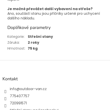
Je možné převážet další vybavení na střeše?
Ano, součástí stanu jsou příčníky určené pro uchycení
dalšího nákladu.
Doplňkové parametry
Kategorie
:
Střešní stany
Záruka
:
2 roky
Hmotnost
:
75 kg
Z
á
p
a
Kontakt
t
í
info
@
outdoor-van.cz
775407757
720991571