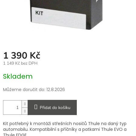
1 390 Kč
1 149 Kč bez DPH
Měrná
Skladem
cena:
Můžeme doručit do:
12.8.2026
Přidat do košíku
Kit potřebný k montáži střešních nosičů Thule na daný typ
automobilu. Kompatibilní s příčníky a patkami Thule EVO a
Thule EDGE.