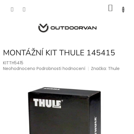
Přejít
NÁKU
na
obsah
KOŠÍK
MONTÁŽNÍ KIT THULE 145415
KITTH5415
Průměrné
Neohodnoceno
Podrobnosti hodnocení
Značka:
Thule
hodnocení
produktu
je
0,0
z
5
hvězdiček.