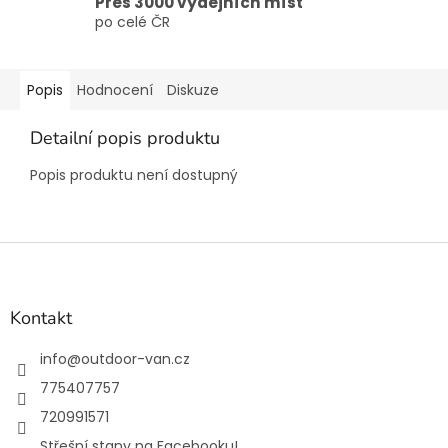
Přes 3000 výdejních míst
po celé ČR
Popis
Hodnocení
Diskuze
Detailní popis produktu
Popis produktu není dostupný
Z
á
p
a
Kontakt
t
í
info
@
outdoor-van.cz
775407757
720991571
Střešní stany na Facebooku!