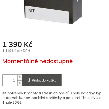
1 390 Kč
1 149 Kč bez DPH
Měrná
Momentálně nedostupné
cena:
Přidat do košíku
Kit potřebný k montáži střešních nosičů Thule na daný typ
automobilu. Kompatibilní s příčníky a patkami Thule EVO a
Thule EDGE.