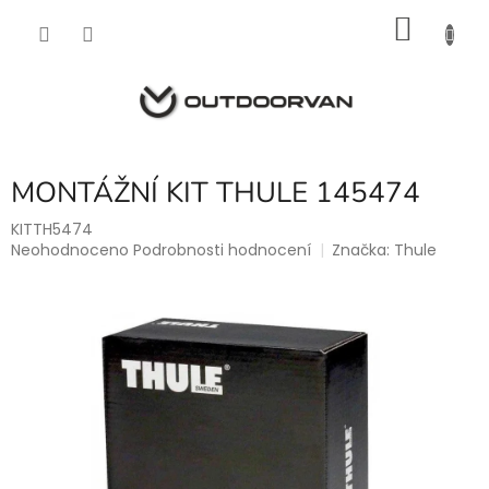
Přejít
NÁKU
na
obsah
KOŠÍK
MONTÁŽNÍ KIT THULE 145474
KITTH5474
Průměrné
Neohodnoceno
Podrobnosti hodnocení
Značka:
Thule
hodnocení
produktu
je
0,0
z
5
hvězdiček.