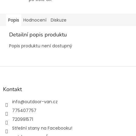
Popis
Hodnocení
Diskuze
Detailní popis produktu
Popis produktu není dostupný
Z
á
p
a
Kontakt
t
í
info
@
outdoor-van.cz
775407757
720991571
Střešní stany na Facebooku!