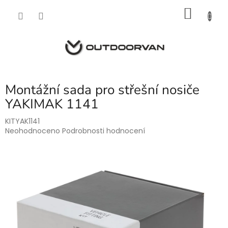
Přejít
NÁKU
na
obsah
KOŠÍK
Montážní sada pro střešní nosiče
YAKIMAK 1141
KITYAK1141
Průměrné
Neohodnoceno
Podrobnosti hodnocení
hodnocení
produktu
je
0,0
z
5
hvězdiček.