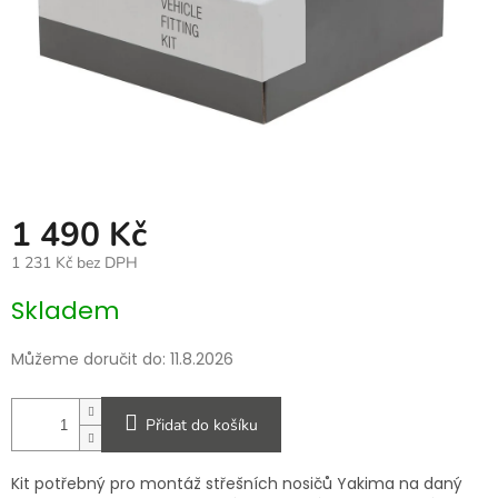
1 490 Kč
1 231 Kč bez DPH
Měrná
Skladem
cena:
Můžeme doručit do:
11.8.2026
Přidat do košíku
Kit potřebný pro montáž střešních nosičů Yakima na daný