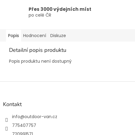
Přes 3000 výdejních míst
po celé ČR
Popis
Hodnocení
Diskuze
Detailní popis produktu
Popis produktu není dostupný
Z
á
p
a
Kontakt
t
í
info
@
outdoor-van.cz
775407757
720991571