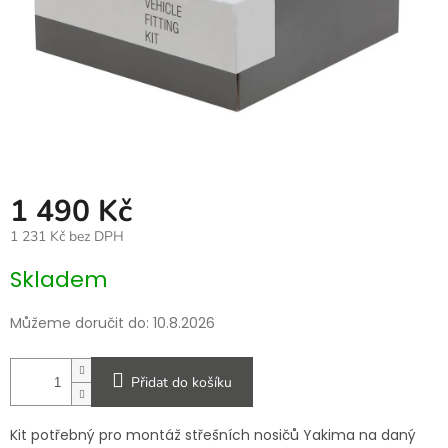
1 490 Kč
1 231 Kč bez DPH
Měrná
Skladem
cena:
Můžeme doručit do:
10.8.2026
Přidat do košíku
Kit potřebný pro montáž střešních nosičů Yakima na daný