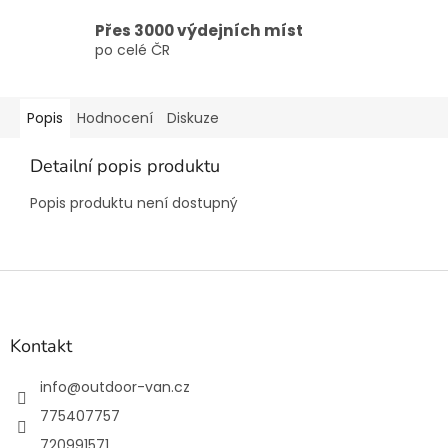
Přes 3000 výdejních míst
po celé ČR
Popis
Hodnocení
Diskuze
Detailní popis produktu
Popis produktu není dostupný
Z
á
p
a
Kontakt
t
í
info
@
outdoor-van.cz
775407757
720991571