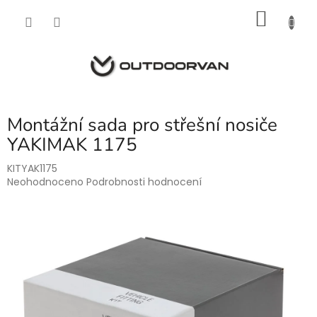
Přejít
NÁKU
na
obsah
KOŠÍK
Montážní sada pro střešní nosiče
YAKIMAK 1175
KITYAK1175
Průměrné
Neohodnoceno
Podrobnosti hodnocení
hodnocení
produktu
je
0,0
z
5
hvězdiček.