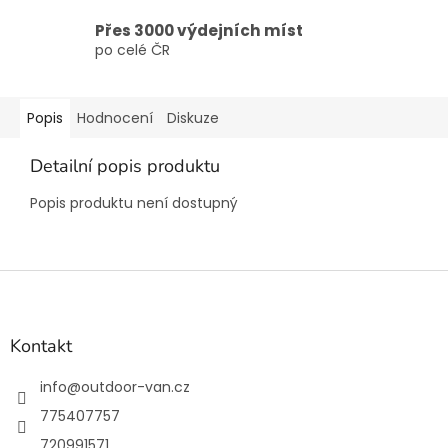
Přes 3000 výdejních míst
po celé ČR
Popis
Hodnocení
Diskuze
Detailní popis produktu
Popis produktu není dostupný
Z
á
p
a
Kontakt
t
í
info
@
outdoor-van.cz
775407757
720991571