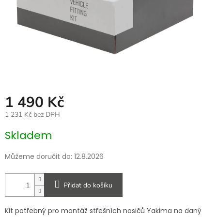
1 490 Kč
1 231 Kč bez DPH
Měrná
Skladem
cena:
Můžeme doručit do:
12.8.2026
Přidat do košíku
Kit potřebný pro montáž střešních nosičů Yakima na daný