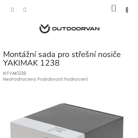
Přejít
NÁKU
na
obsah
KOŠÍK
Montážní sada pro střešní nosiče
YAKIMAK 1238
KITYAK1238
Průměrné
Neohodnoceno
Podrobnosti hodnocení
hodnocení
produktu
je
0,0
z
5
hvězdiček.