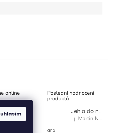
e online
Poslední hodnocení
produktů
Jehla do nádrže k nezávislému topení
ouhlasím
Martin Nevrlý
|
Hodnocení produktu je 5 z 5 h
ano