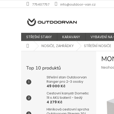
Přejít
775407757
info@outdoor-van.cz
na
obsah
STŘEŠNÍ STANY
KARAVANY
VYBAVENÍ NA
Domů
NOSIČE, ZAHRÁDKY
STŘEŠNÍ NOSIČE
P
MON
o
s
Průmě
Top 10 produktů
Neoho
t
hodnoc
r
produk
Střešní stan Outdoorvan
a
Ranger pro 2-3 osoby
je
49 000 Kč
n
0,0
z
n
Cestovní kanystr Dometic
5
í
11l s AKU baterií - šedý
hvězdič
4 279 Kč
p
a
Hliníková cestovní sprcha
Outdoorvan Stream 30 l