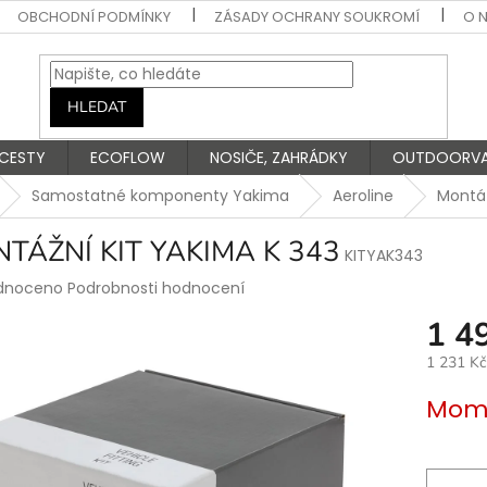
OBCHODNÍ PODMÍNKY
ZÁSADY OCHRANY SOUKROMÍ
O 
HLEDAT
 CESTY
ECOFLOW
NOSIČE, ZAHRÁDKY
OUTDOORV
Samostatné komponenty Yakima
Aeroline
Montáž
TÁŽNÍ KIT YAKIMA K 343
KITYAK343
rné
dnoceno
Podrobnosti hodnocení
ení
1 4
tu
1 231 K
Měrná
Mome
cena:
ek.