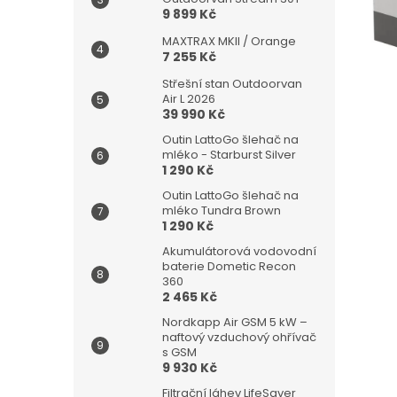
n
9 899 Kč
e
l
MAXTRAX MKII / Orange
7 255 Kč
Střešní stan Outdoorvan
Air L 2026
39 990 Kč
Outin LattoGo šlehač na
mléko - Starburst Silver
1 290 Kč
Outin LattoGo šlehač na
mléko Tundra Brown
1 290 Kč
Akumulátorová vodovodní
baterie Dometic Recon
360
2 465 Kč
Nordkapp Air GSM 5 kW –
naftový vzduchový ohřívač
s GSM
9 930 Kč
Filtrační láhev LifeSaver