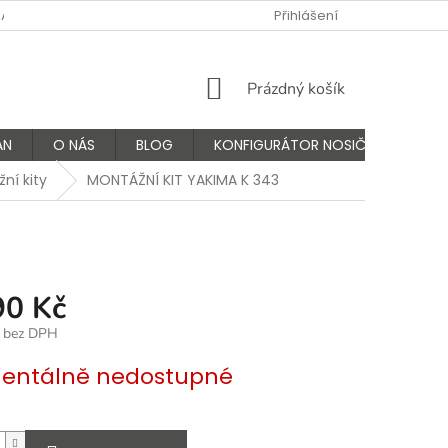
NÁS
FAQ - ČASTÉ OTÁZKY
VÝMĚNA A VRÁCENÍ ZBOŽÍ
Přihlášení
K
NÁKUPNÍ
Prázdný košík
KOŠÍK
AN
O NÁS
BLOG
KONFIGURÁTOR NOSIČŮ
ní kity
MONTÁŽNÍ KIT YAKIMA K 343
90 Kč
č bez DPH
ntálně nedostupné