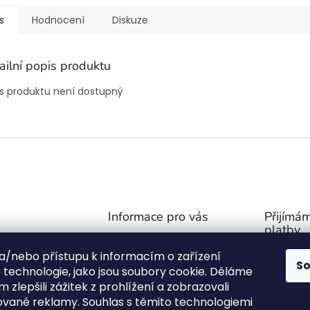
s
Hodnocení
Diskuze
ailní popis produktu
s produktu není dostupný
Informace pro vás
Přijímám
platby
Obchodní podmínky
@
outdoor-van.cz
 a/nebo přístupu k informacím o zařízení
Zásady ochrany soukromí
S
07757
technologie, jako jsou soubory cookie. Děláme
O NÁS
1571
 zlepšili zážitek z prohlížení a zobrazovali
FAQ - Časté otázky
ované reklamy. Souhlas s těmito technologiemi
ní stany na Face