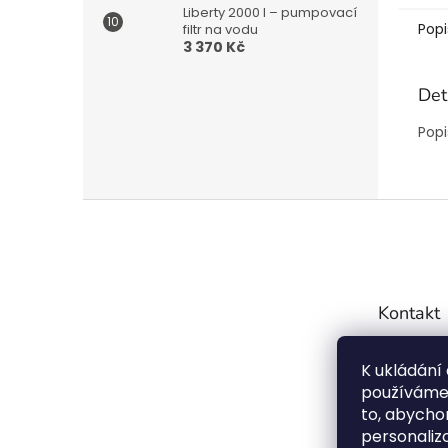
Liberty 2000 l – pumpovací
Popi
filtr na vodu
3 370 Kč
Det
Popi
Z
á
p
a
t
Kontakt
í
info
K ukládání
7754
používáme 
72099
to, abychom
personaliz
Střeš