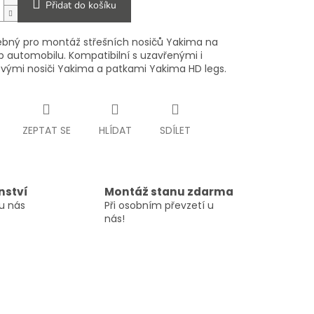
Přidat do košíku
řebný pro montáž střešních nosičů Yakima na
p automobilu. Kompatibilní s uzavřenými i
vými nosiči Yakima a patkami Yakima HD legs.
ZEPTAT SE
HLÍDAT
SDÍLET
nství
Montáž stanu zdarma
u nás
Při osobním převzetí u
nás!