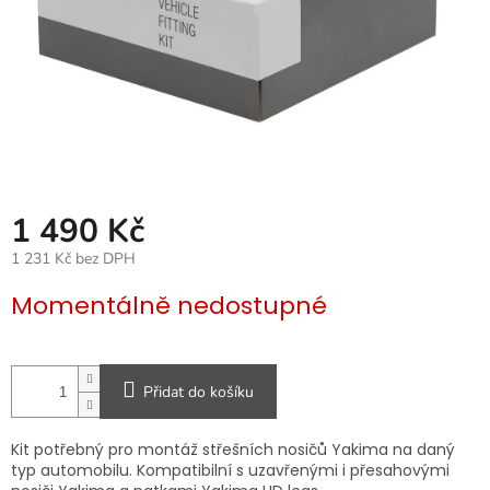
1 490 Kč
1 231 Kč bez DPH
Měrná
Momentálně nedostupné
cena:
Přidat do košíku
Kit potřebný pro montáž střešních nosičů Yakima na daný
typ automobilu. Kompatibilní s uzavřenými i přesahovými