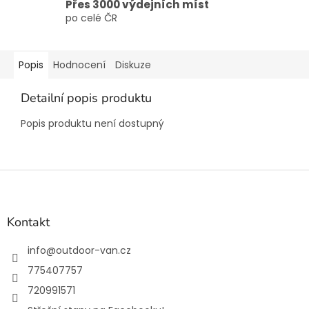
Přes 3000 výdejních míst
po celé ČR
Popis
Hodnocení
Diskuze
Detailní popis produktu
Popis produktu není dostupný
Z
á
p
a
Kontakt
t
í
info
@
outdoor-van.cz
775407757
720991571