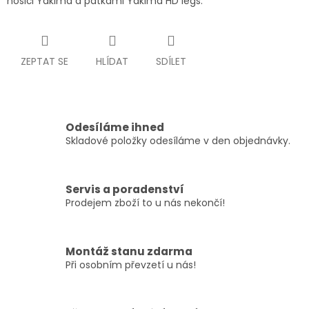
nosiči Yakima a patkami Yakima HD legs.
ZEPTAT SE
HLÍDAT
SDÍLET
Odesíláme ihned
Skladové položky odesíláme v den objednávky.
Servis a poradenství
Prodejem zboží to u nás nekončí!
Montáž stanu zdarma
Při osobním převzetí u nás!