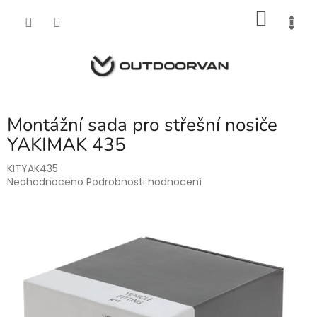
Přejít
NÁKU
na
obsah
KOŠÍK
Montážní sada pro střešní nosiče
YAKIMAK 435
KITYAK435
Průměrné
Neohodnoceno
Podrobnosti hodnocení
hodnocení
produktu
je
0,0
z
5
hvězdiček.