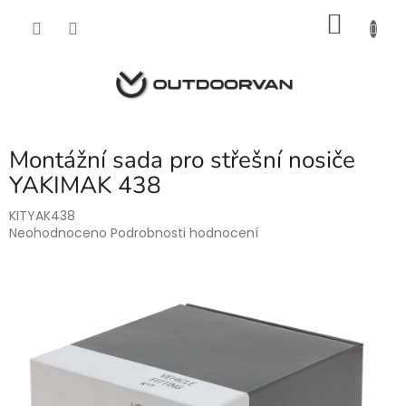
Přejít
NÁKU
na
obsah
KOŠÍK
Montážní sada pro střešní nosiče
YAKIMAK 438
KITYAK438
Průměrné
Neohodnoceno
Podrobnosti hodnocení
hodnocení
produktu
je
0,0
z
5
hvězdiček.