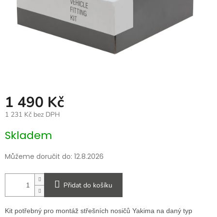
1 490 Kč
1 231 Kč bez DPH
Měrná
Skladem
cena:
Můžeme doručit do:
12.8.2026
Přidat do košíku
Kit potřebný pro montáž střešních nosičů Yakima na daný typ