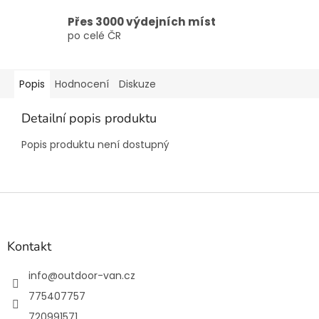
Přes 3000 výdejních míst
po celé ČR
Popis
Hodnocení
Diskuze
Detailní popis produktu
Popis produktu není dostupný
Z
á
p
a
Kontakt
t
í
info
@
outdoor-van.cz
775407757
720991571