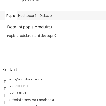
Popis
Hodnocení
Diskuze
Detailní popis produktu
Popis produktu není dostupný
Z
á
p
a
Kontakt
t
í
info
@
outdoor-van.cz
775407757
720991571
Střešní stany na Facebooku!