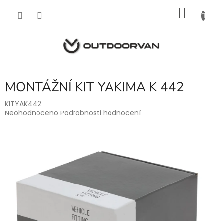
Přejít
NÁKU
na
obsah
KOŠÍK
MONTÁŽNÍ KIT YAKIMA K 442
KITYAK442
Průměrné
Neohodnoceno
Podrobnosti hodnocení
hodnocení
produktu
je
0,0
z
5
hvězdiček.