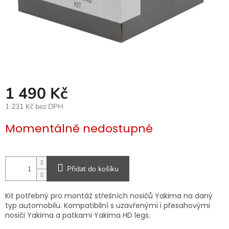
1 490 Kč
1 231 Kč bez DPH
Měrná
Momentálně nedostupné
cena:
Přidat do košíku
Kit potřebný pro montáž střešních nosičů Yakima na daný
typ automobilu. Kompatibilní s uzavřenými i přesahovými
nosiči Yakima a patkami Yakima HD legs.