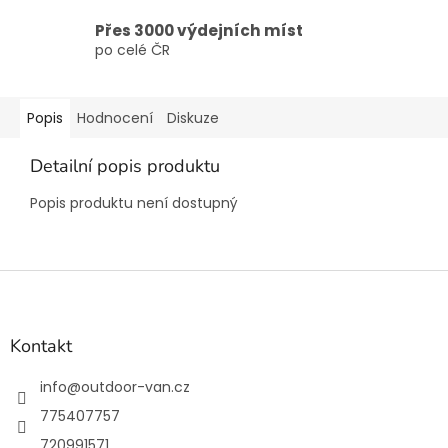
Přes 3000 výdejních míst
po celé ČR
Popis
Hodnocení
Diskuze
Detailní popis produktu
Popis produktu není dostupný
Z
á
p
a
Kontakt
t
í
info
@
outdoor-van.cz
775407757
720991571