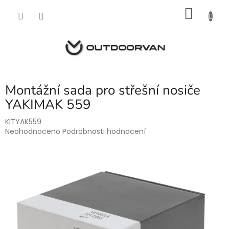
Přejít
NÁKU
na
obsah
KOŠÍK
Montážní sada pro střešní nosiče
YAKIMAK 559
KITYAK559
Průměrné
Neohodnoceno
Podrobnosti hodnocení
hodnocení
produktu
je
0,0
z
5
hvězdiček.