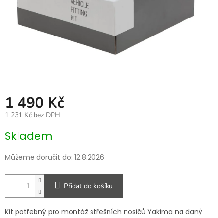
1 490 Kč
1 231 Kč bez DPH
Měrná
Skladem
cena:
Můžeme doručit do:
12.8.2026
Přidat do košíku
Kit potřebný pro montáž střešních nosičů Yakima na daný