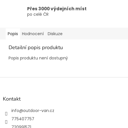
Přes 3000 výdejních míst
po celé ČR
Popis
Hodnocení
Diskuze
Detailní popis produktu
Popis produktu není dostupný
Z
á
p
a
Kontakt
t
í
info
@
outdoor-van.cz
775407757
720991571