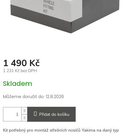
1 490 Kč
1 231 Kč bez DPH
Měrná
Skladem
cena:
Můžeme doručit do:
12.8.2026
Přidat do košíku
Kit potřebný pro montáž střešních nosičů Yakima na daný typ