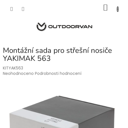
Přejít
NÁKU
na
obsah
KOŠÍK
Montážní sada pro střešní nosiče
YAKIMAK 563
KITYAK563
Průměrné
Neohodnoceno
Podrobnosti hodnocení
hodnocení
produktu
je
0,0
z
5
hvězdiček.