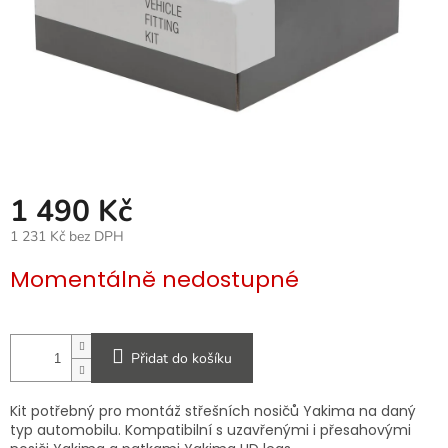
1 490 Kč
1 231 Kč bez DPH
Měrná
Momentálně nedostupné
cena:
Přidat do košíku
Kit potřebný pro montáž střešních nosičů Yakima na daný
typ automobilu. Kompatibilní s uzavřenými i přesahovými