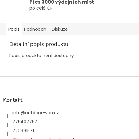
Přes 3000 výdejních míst
po celé ČR
Popis
Hodnocení
Diskuze
Detailní popis produktu
Popis produktu není dostupný
Z
á
p
a
Kontakt
t
í
info
@
outdoor-van.cz
775407757
720991571