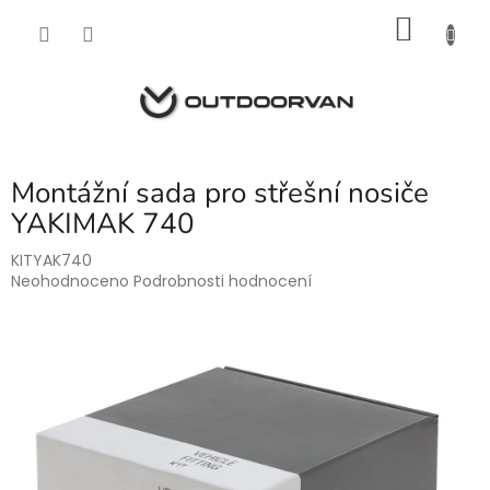
Přejít
NÁKU
na
obsah
KOŠÍK
Montážní sada pro střešní nosiče
YAKIMAK 740
KITYAK740
Průměrné
Neohodnoceno
Podrobnosti hodnocení
hodnocení
produktu
je
0,0
z
5
hvězdiček.