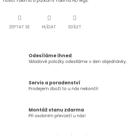
nosiči Yakima a patkami Yakima HD legs.
ZEPTAT SE
HLÍDAT
SDÍLET
Odesíláme ihned
Skladové položky odesíláme v den objednávky.
Servis a poradenství
Prodejem zboží to u nás nekončí!
Montáž stanu zdarma
Při osobním převzetí u nás!