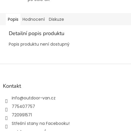
Popis
Hodnocení
Diskuze
Detailní popis produktu
Popis produktu není dostupný
Z
á
p
a
Kontakt
t
í
info
@
outdoor-van.cz
775407757
720991571
Střešní stany na Facebooku!