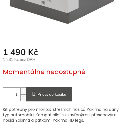
1 490 Kč
1 231 Kč bez DPH
Měrná
Momentálně nedostupné
cena:
Přidat do košíku
Kit potřebný pro montáž střešních nosičů Yakima na daný
typ automobilu. Kompatibilní s uzavřenými i přesahovými
nosiči Yakima a patkami Yakima HD legs.