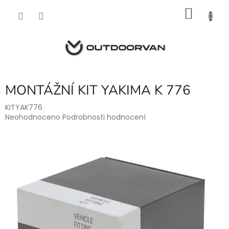
Přejít
NÁKU
na
obsah
KOŠÍK
MONTÁŽNÍ KIT YAKIMA K 776
KITYAK776
Průměrné
Neohodnoceno
Podrobnosti hodnocení
hodnocení
produktu
je
0,0
z
5
hvězdiček.