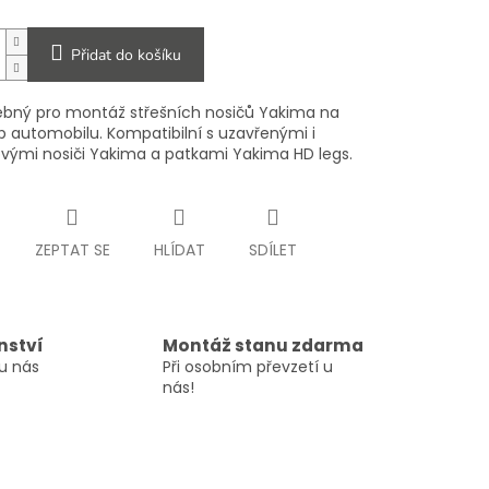
Přidat do košíku
řebný pro montáž střešních nosičů Yakima na
p automobilu. Kompatibilní s uzavřenými i
vými nosiči Yakima a patkami Yakima HD legs.
ZEPTAT SE
HLÍDAT
SDÍLET
nství
Montáž stanu zdarma
u nás
Při osobním převzetí u
nás!