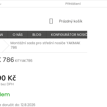
NÁS
FAQ - ČASTÉ OTÁZKY
VÝMĚNA A VRÁCENÍ ZBOŽÍ
Přihlášení
K
NÁKUPNÍ
Prázdný košík
KOŠÍK
AN
O NÁS
BLOG
KONFIGURÁTOR NOSIČŮ
Montážní sada pro střešní nosiče YAKIMAK
786
K 786
KITYAK786
90 Kč
č bez DPH
dem
doručit do:
12.8.2026