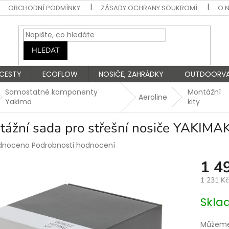
OBCHODNÍ PODMÍNKY
ZÁSADY OCHRANY SOUKROMÍ
O 
HLEDAT
 CESTY
ECOFLOW
NOSIČE, ZAHRÁDKY
OUTDOORV
Samostatné komponenty
Montážní
Aeroline
Yakima
kity
tážní sada pro střešní nosiče YAKIMA
rné
dnoceno
Podrobnosti hodnocení
ení
1 4
tu
1 231 K
Měrná
Skla
cena:
ek.
Můžeme 