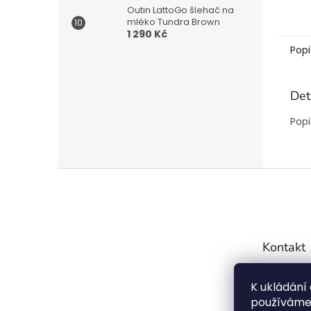
Outin LattoGo šlehač na
mléko Tundra Brown
1 290 Kč
Popi
Det
Popi
Z
á
p
a
t
Kontakt
í
info
K ukládání
7754
používáme 