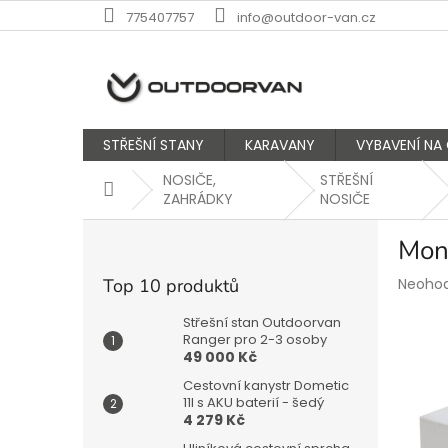
Přejít
775407757
info@outdoor-van.cz
na
obsah
STŘEŠNÍ STANY
KARAVANY
VYBAVENÍ NA
NOSIČE,
STŘEŠNÍ
Domů
ZAHRÁDKY
NOSIČE
P
Mon
o
s
Průmě
Top 10 produktů
Neoho
t
hodnoc
r
produk
Střešní stan Outdoorvan
a
Ranger pro 2-3 osoby
je
49 000 Kč
n
0,0
z
n
Cestovní kanystr Dometic
5
í
11l s AKU baterií - šedý
hvězdič
4 279 Kč
p