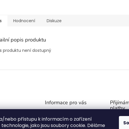
s
Hodnocení
Diskuze
ailní popis produktu
s produktu není dostupný
Informace pro vás
Přijímám
platby
Obchodní podmínky
@
outdoor-van.cz
 a/nebo přístupu k informacím o zařízení
Zásady ochrany soukromí
S
07757
technologie, jako jsou soubory cookie. Děláme
O NÁS