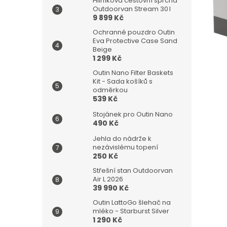
a
Hliníková cestovní sprcha
Outdoorvan Stream 30 l
n
9 899 Kč
e
l
Ochranné pouzdro Outin
Eva Protective Case Sand
Beige
1 299 Kč
Outin Nano Filter Baskets
Kit - Sada košíků s
odměrkou
539 Kč
Stojánek pro Outin Nano
490 Kč
Jehla do nádrže k
nezávislému topení
250 Kč
Střešní stan Outdoorvan
Air L 2026
39 990 Kč
Outin LattoGo šlehač na
mléko - Starburst Silver
1 290 Kč