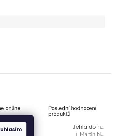
e online
Poslední hodnocení
produktů
Jehla do nádrže k nezávislému topení
ouhlasím
Martin Nevrlý
|