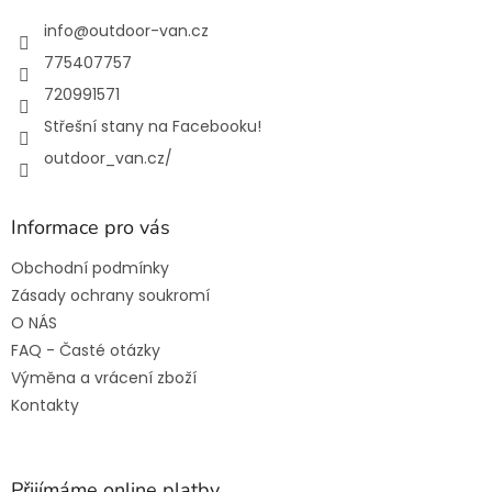
t
í
info
@
outdoor-van.cz
775407757
720991571
Střešní stany na Facebooku!
outdoor_van.cz/
Informace pro vás
Obchodní podmínky
Zásady ochrany soukromí
O NÁS
FAQ - Časté otázky
Výměna a vrácení zboží
Kontakty
Přijímáme online platby