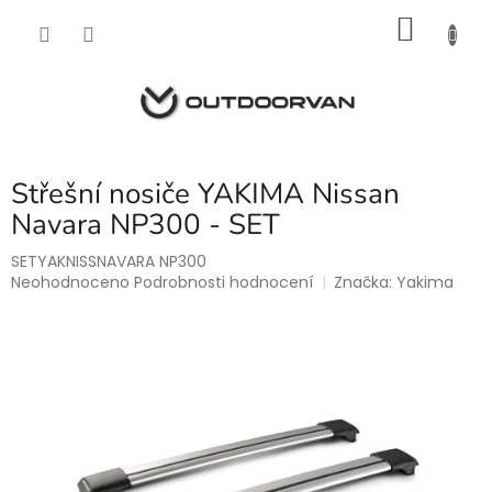
Přejít
NÁKU
na
obsah
KOŠÍK
Střešní nosiče YAKIMA Nissan
Navara NP300 - SET
SETYAKNISSNAVARA NP300
Průměrné
Neohodnoceno
Podrobnosti hodnocení
Značka:
Yakima
hodnocení
produktu
je
0,0
z
5
hvězdiček.