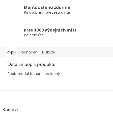
Montáž stanu zdarma
Při osobním převzetí u nás!
Přes 3000 výdejních míst
po celé ČR
Popis
Hodnocení
Diskuze
Detailní popis produktu
Popis produktu není dostupný
Z
á
p
a
Kontakt