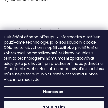
Poslední hodnocení produktů
K ukládání a/nebo přístupu k informacím o zařízení
Jehla do nádrže k nezávislému topení
používáme technologie, jako jsou soubory cookie.
Martin Nevrlý
|
Děláme to, abychom zlepšili zážitek z prohlížení a
Hodnocení produktu je 5 z 5 hvězdiček.
zobrazovali personalizované reklamy. Souhlas s
ano
těmito technologiemi nám umožní zpracovávat
údaje, jako je chování při procházení nebo jedinečná
Kempingové skládací křeslo Front Runner Expander Chair
ID na tomto webu. Nesouhlas nebo odvolání souhlasu
|
může nepříznivě ovlivnit určité vlastnosti a funkce.
Hodnocení produktu je 5 z 5 hvězdiček.
Více informací
zde
.
Nastavení
Vytvořil Shoptet
Souhlasím
Copyright 2026
Outdoor-van
. Všechna práva vyhrazena.