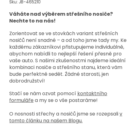
Sku: JB-465210
Váháte nad výběrem střešního nosiče?
Nechte to na nás!
Zorientovat se ve stovkách variant střešních
nosičů není snadné – a od toho jsme tady my. Ke
každému zákazníkovi přistupujeme individuálně,
abychom nabídli to nejlepší řešení přesně pro
vaše auto. S našimi zkušenostmi najdeme ideální
kombinaci nosiče a střešního stanu, která vám
bude perfektně sedět. Žádné starosti, jen
dobrodružství!
Stačí se nám ozvat pomocí
kontaktního
formuláře
a my se o vše postaráme!
O nosnosti střechy a nosičů jsme se rozepsali
v
tomto článku na našem Blogu.