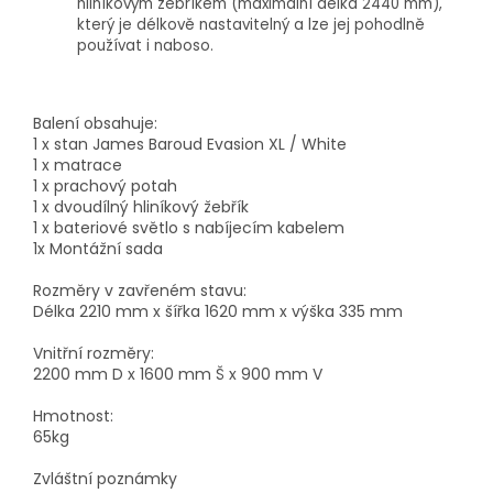
hliníkovým žebříkem (maximální délka 2440 mm),
který je délkově nastavitelný a lze jej pohodlně
používat i naboso.
Balení obsahuje:
1 x stan James Baroud Evasion XL / White
1 x matrace
1 x prachový potah
1 x dvoudílný hliníkový žebřík
1 x bateriové světlo s nabíjecím kabelem
1x Montážní sada
Rozměry v zavřeném stavu:
Délka 2210 mm x šířka 1620 mm x výška 335 mm
Vnitřní rozměry:
2200 mm D x 1600 mm Š x 900 mm V
Hmotnost:
65kg
Zvláštní poznámky