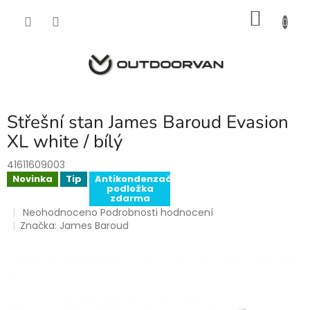
Přejít
NÁKU
na
obsah
KOŠÍK
Střešní stan James Baroud Evasion
XL white / bílý
41611609003
Novinka
Tip
Antikondenzační
podložka
zdarma
Průměrné
Neohodnoceno
Podrobnosti hodnocení
hodnocení
Značka:
James Baroud
produktu
je
0,0
z
5
hvězdiček.