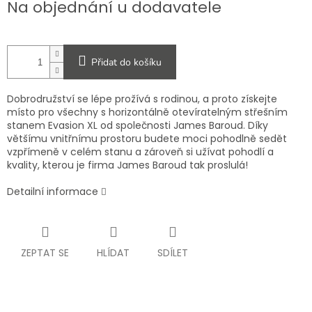
Na objednání u dodavatele
cena:
Přidat do košíku
Dobrodružství se lépe prožívá s rodinou, a proto získejte
místo pro všechny s horizontálně otevíratelným střešním
stanem Evasion XL od společnosti James Baroud. Díky
většímu vnitřnímu prostoru budete moci pohodlně sedět
vzpřímeně v celém stanu a zároveň si užívat pohodlí a
kvality, kterou je firma James Baroud tak proslulá!
Detailní informace
ZEPTAT SE
HLÍDAT
SDÍLET