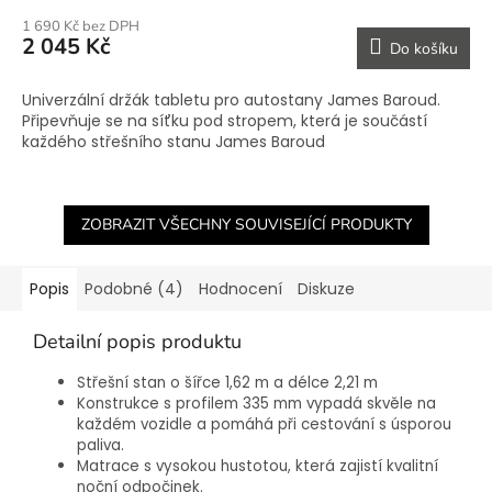
1 690 Kč bez DPH
2 045 Kč
Do košíku
Univerzální držák tabletu pro autostany James Baroud.
Připevňuje se na síťku pod stropem, která je součástí
každého střešního stanu James Baroud
ZOBRAZIT VŠECHNY SOUVISEJÍCÍ PRODUKTY
Popis
Podobné (4)
Hodnocení
Diskuze
Detailní popis produktu
Střešní stan o šířce 1,62 m a délce 2,21 m
Konstrukce s profilem 335 mm vypadá skvěle na
každém vozidle a pomáhá při cestování s úsporou
paliva.
Matrace s vysokou hustotou, která zajistí kvalitní
noční odpočinek.