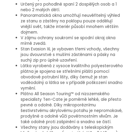
Určený pro pohodlné spaní 2 dospělých osob a 1
nebo 2 malých dětí.
Panoramatická okna umožňují neuvěřitelný výhled
ze stanu a zástěny na poklopu pouze oddělují
vnější svět, takže interiér působí mnohem větším
dojmem.
V zájmu ochrany soukromí se spodní okraj okna
mírně zvedá.
Stan Evasion XL je vybaven třemi vchody, všechny
jsou dvouvrstvé s mušími zástěnami a pásky na
suchý zip pro úplné uzavření.
Látka vyrobená z vysoce kvalitního polyesterového
plátna je spojena se střešními plášti pomocí
obvodové potrubní lišty, díky čemuž je stan
voděodolný a látka se v případě poškození snadno
vymění.
Plátno All Season Touring™ od nizozemského
specialisty Ten-Cate je poměrně lehké, ale přesto
pevné a odolné. Díky mikroporéznímu
šestivrstvému akrylovému potahu je nepromokavé,
prodyšné a odolné vůči povětrnostním vlivům. Je
také odolné proti zašpinění a snadno se čistí.
Všechny stany jsou dodávány s teleskopickým