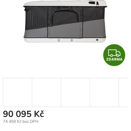
Z
ZDARMA
D
A
R
M
90 095 Kč
A
74 459 Kč bez DPH
Měrná