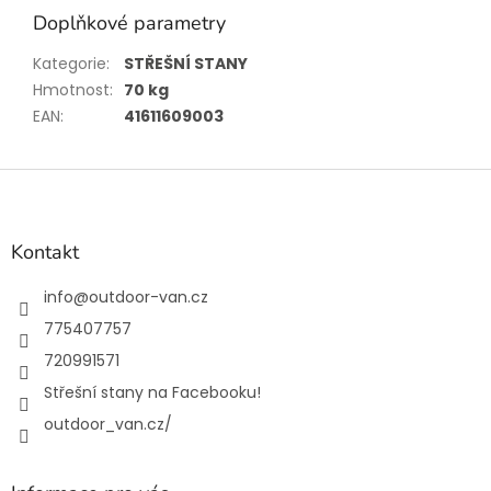
Doplňkové parametry
Kategorie
:
STŘEŠNÍ STANY
Hmotnost
:
70 kg
EAN
:
41611609003
Z
á
p
a
Kontakt
t
í
info
@
outdoor-van.cz
775407757
720991571
Střešní stany na Facebooku!
outdoor_van.cz/