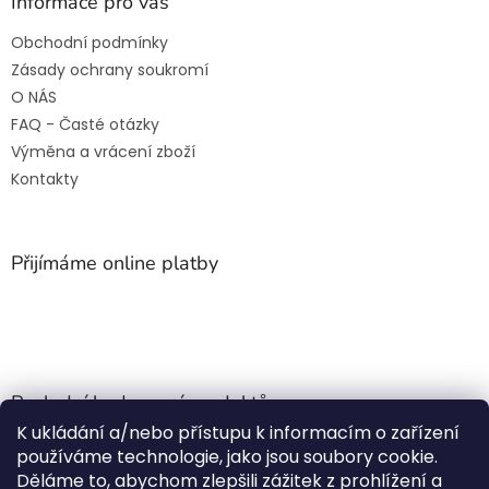
Informace pro vás
Obchodní podmínky
Zásady ochrany soukromí
O NÁS
FAQ - Časté otázky
Výměna a vrácení zboží
Kontakty
Přijímáme online platby
Poslední hodnocení produktů
K ukládání a/nebo přístupu k informacím o zařízení
Jehla do nádrže k nezávislému topení
používáme technologie, jako jsou soubory cookie.
Martin Nevrlý
|
Děláme to, abychom zlepšili zážitek z prohlížení a
Hodnocení produktu je 5 z 5 hvězdiček.