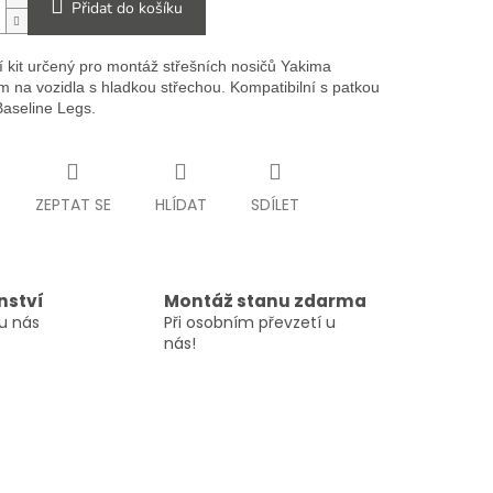
Přidat do košíku
 kit určený pro montáž střešních nosičů Yakima
m na vozidla s hladkou střechou. Kompatibilní s patkou
aseline Legs.
ZEPTAT SE
HLÍDAT
SDÍLET
nství
Montáž stanu zdarma
u nás
Při osobním převzetí u
nás!