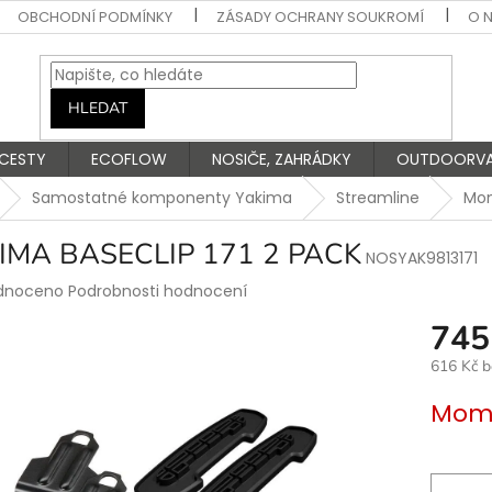
OBCHODNÍ PODMÍNKY
ZÁSADY OCHRANY SOUKROMÍ
O 
HLEDAT
 CESTY
ECOFLOW
NOSIČE, ZAHRÁDKY
OUTDOORV
Samostatné komponenty Yakima
Streamline
Mon
IMA BASECLIP 171 2 PACK
NOSYAK9813171
rné
dnoceno
Podrobnosti hodnocení
ení
745
tu
616 Kč 
Měrná
Mome
cena:
ek.