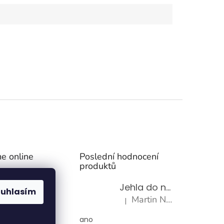
e online
Poslední hodnocení
produktů
Jehla do nádrže k nezávislému topení
ouhlasím
Martin Nevrlý
|
Hodnocení produktu je 5 z 5 h
ano