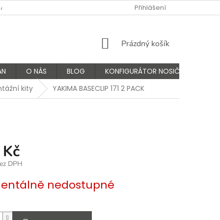
NÁS
FAQ - ČASTÉ OTÁZKY
VÝMĚNA A VRÁCENÍ ZBOŽÍ
Přihlášení
K
NÁKUPNÍ
Prázdný košík
KOŠÍK
AN
O NÁS
BLOG
KONFIGURÁTOR NOSIČŮ
tážní kity
YAKIMA BASECLIP 171 2 PACK
 Kč
bez DPH
ntálně nedostupné