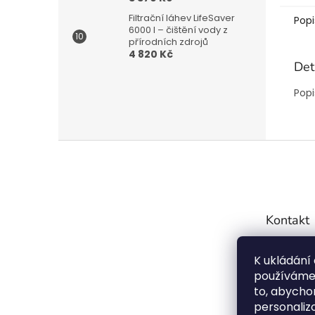
Filtrační láhev LifeSaver
Popi
6000 l – čištění vody z
přírodních zdrojů
4 820 Kč
Det
Popi
Z
á
p
a
t
Kontakt
í
info
K ukládání
7754
používáme 
72099
to, abychom
personaliz
Střeš