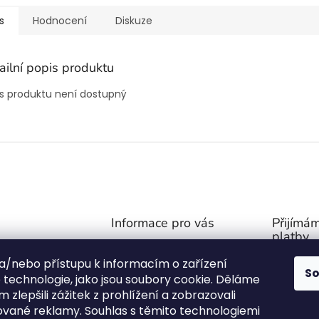
s
Hodnocení
Diskuze
ailní popis produktu
s produktu není dostupný
Informace pro vás
Přijímám
platby
Obchodní podmínky
@
outdoor-van.cz
 a/nebo přístupu k informacím o zařízení
Zásady ochrany soukromí
S
07757
technologie, jako jsou soubory cookie. Děláme
O NÁS
1571
 zlepšili zážitek z prohlížení a zobrazovali
FAQ - Časté otázky
ované reklamy. Souhlas s těmito technologiemi
ní stany na Face