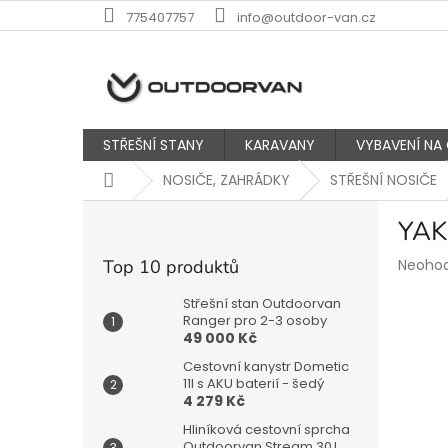
Přejít
775407757
info@outdoor-van.cz
na
obsah
STŘEŠNÍ STANY
KARAVANY
VYBAVENÍ NA
Domů
NOSIČE, ZAHRÁDKY
STŘEŠNÍ NOSIČE
P
YAK
o
s
Průmě
Top 10 produktů
Neoho
t
hodnoc
r
produk
Střešní stan Outdoorvan
a
Ranger pro 2-3 osoby
je
49 000 Kč
n
0,0
z
n
Cestovní kanystr Dometic
5
í
11l s AKU baterií - šedý
hvězdič
4 279 Kč
p
a
Hliníková cestovní sprcha
Outdoorvan Stream 30 l