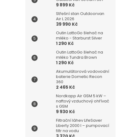
n
9 899 Kč
e
l
Střešní stan Outdoorvan
Air L 2026
39 990 Kč
Outin LattoGo šlehač na
mléko - Starburst Silver
1 290 Kč
Outin LattoGo šlehač na
mléko Tundra Brown
1 290 Kč
Akumulátorová vodovodní
baterie Dometic Recon
360
2 465 Kč
Nordkapp Air GSM 5 kW –
naftový vzduchový ohřívač
s GSM
9 930 Kč
Filtrační láhev LifeSaver
Liberty 2000 l – pumpovací
filtr na vodu
3 370 Kč