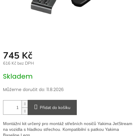
745 Kč
616 Kč bez DPH
Měrná
Skladem
cena:
Můžeme doručit do:
11.8.2026
Přidat do košíku
Montážní kit určený pro montáž střešních nosičů Yakima JetStream
na vozidla s hladkou střechou. Kompatibilní s patkou Yakima
Baseline Legs.