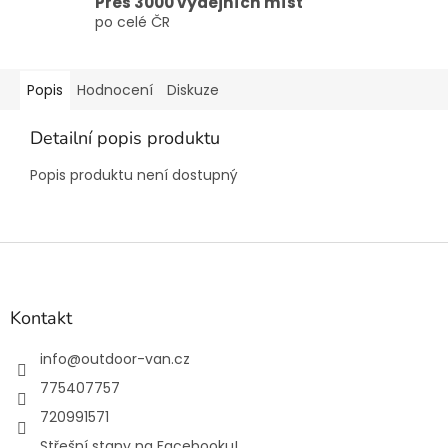
Přes 3000 výdejních míst
po celé ČR
Popis
Hodnocení
Diskuze
Detailní popis produktu
Popis produktu není dostupný
Z
á
p
a
Kontakt
t
í
info
@
outdoor-van.cz
775407757
720991571
Střešní stany na Facebooku!