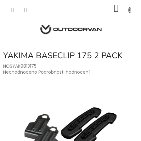
Přejít
NÁKU
na
obsah
KOŠÍK
YAKIMA BASECLIP 175 2 PACK
NOSYAK9813175
Průměrné
Neohodnoceno
Podrobnosti hodnocení
hodnocení
produktu
je
0,0
z
5
hvězdiček.