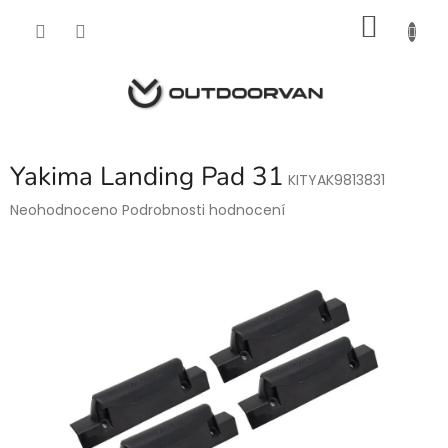
Přejít
NÁKU
na
obsah
KOŠÍK
Yakima Landing Pad 31
KITYAK9813831
Průměrné
Neohodnoceno
Podrobnosti hodnocení
hodnocení
produktu
je
0,0
z
5
hvězdiček.