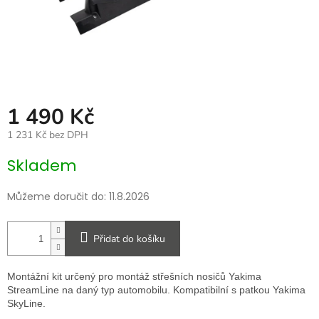
1 490 Kč
1 231 Kč bez DPH
Měrná
Skladem
cena:
Můžeme doručit do:
11.8.2026
Přidat do košíku
Montážní kit určený pro montáž střešních nosičů Yakima
StreamLine na daný typ automobilu. Kompatibilní s patkou Yakima
SkyLine.