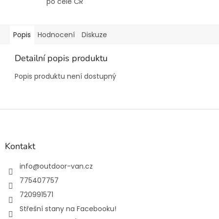
po celé ČR
Popis
Hodnocení
Diskuze
Detailní popis produktu
Popis produktu není dostupný
Z
á
p
a
Kontakt
t
í
info
@
outdoor-van.cz
775407757
720991571
Střešní stany na Facebooku!