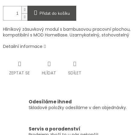
Přidat do košíku
Hliníkový zásuvkový modul s bambusovou pracovní plochou,
kompatibilní s MOD HomeBase. Uzamykatelný, stohovatelný
Detailní informace
ZEPTAT SE
HLÍDAT
SDÍLET
Odesíláme ihned
Skladové položky odesíláme v den objednávky.
Servis a poradenství
Prodejem zboží to u nás nekončí!