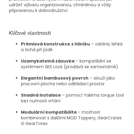
udržet výbavu organizovanou, chráněnou a vždy
připravenou k dobrodružství.
Klíčové vlastnosti
Prémiová konstrukce z hliníku
– odolná, lehká
a tichá při jízdě
Uzamykatelná zásuvka
– kompatibilní se
systémem SKS Lock (prodává se samostatně)
Elegantní bambusový povrch
– slouží jako
pracovní plocha nebo odkládací prostor
Snadná instalace
– pomocí Yakima torque tool
bez nutnosti vrtání
Modulární kompatibilita
– možnost
kombinovat s dalšími MOD Toppery, GearCrates
či GearTotes