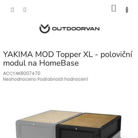
Přejít
NÁKU
na
obsah
KOŠÍK
YAKIMA MOD Topper XL - poloviční
modul na HomeBase
ACCYAK8007470
Průměrné
Neohodnoceno
Podrobnosti hodnocení
hodnocení
produktu
je
0,0
z
5
hvězdiček.