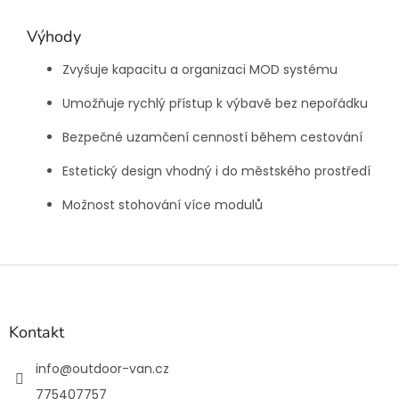
Výhody
Zvyšuje kapacitu a organizaci MOD systému
Umožňuje rychlý přístup k výbavě bez nepořádku
Bezpečné uzamčení cenností během cestování
Estetický design vhodný i do městského prostředí
Možnost stohování více modulů
Z
á
p
a
Kontakt
t
í
info
@
outdoor-van.cz
775407757