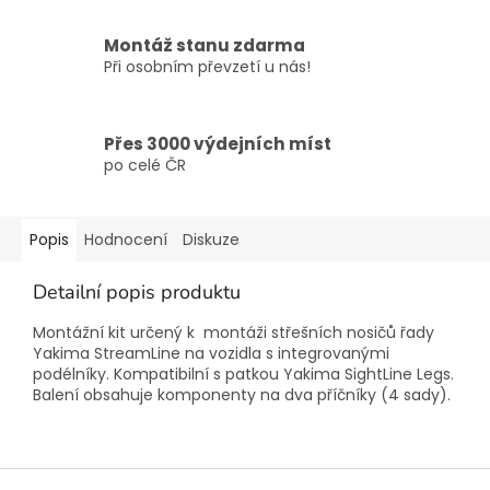
Montáž stanu zdarma
Při osobním převzetí u nás!
Přes 3000 výdejních míst
po celé ČR
Popis
Hodnocení
Diskuze
Detailní popis produktu
Montážní kit určený k montáži střešních nosičů řady
Yakima StreamLine na vozidla s integrovanými
podélníky. Kompatibilní s patkou Yakima SightLine Legs.
Balení obsahuje komponenty na dva příčníky (4 sady).
Z