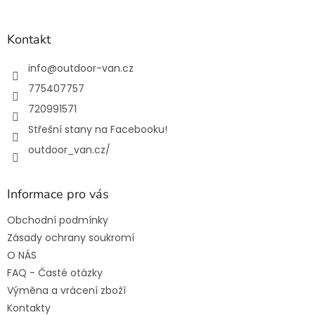
á
p
a
Kontakt
t
í
info
@
outdoor-van.cz
775407757
720991571
Střešní stany na Facebooku!
outdoor_van.cz/
Informace pro vás
Obchodní podmínky
Zásady ochrany soukromí
O NÁS
FAQ - Časté otázky
Výměna a vrácení zboží
Kontakty