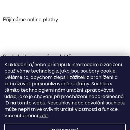
Přijímáme online platby
Poslední hodnocení produktů
K ukládání a/nebo přístupu k informacím o zařízení
Jehla do nádrže k nezávislému topení
používáme technologie, jako jsou soubory cookie.
Martin Nevrlý
|
Děláme to, abychom zlepšili zážitek z prohlížení a
Hodnocení produktu je 5 z 5 hvězdiček.
zobrazovali personalizované reklamy. Souhlas s
ano
těmito technologiemi nám umožní zpracovávat
údaje, jako je chování při procházení nebo jedinečná
Kempingové skládací křeslo Front Runner Expander Chair
ID na tomto webu. Nesouhlas nebo odvolání souhlasu
|
může nepříznivě ovlivnit určité vlastnosti a funkce.
Hodnocení produktu je 5 z 5 hvězdiček.
Více informací
zde
.