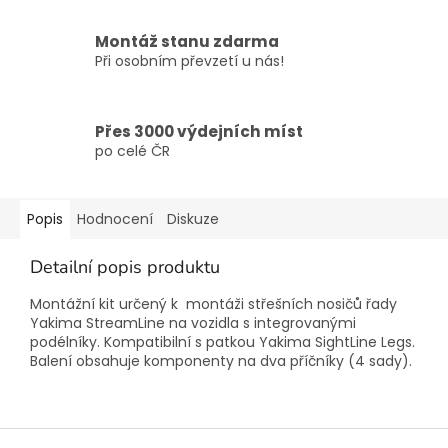
Montáž stanu zdarma
Při osobním převzetí u nás!
Přes 3000 výdejních míst
po celé ČR
Popis
Hodnocení
Diskuze
Detailní popis produktu
Montážní kit určený k montáži střešních nosičů řady
Yakima StreamLine na vozidla s integrovanými
podélníky. Kompatibilní s patkou Yakima SightLine Legs.
Balení obsahuje komponenty na dva příčníky (4 sady).
Z