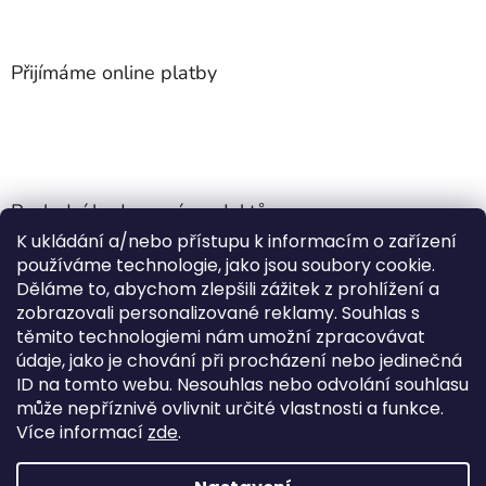
Přijímáme online platby
Poslední hodnocení produktů
K ukládání a/nebo přístupu k informacím o zařízení
Jehla do nádrže k nezávislému topení
používáme technologie, jako jsou soubory cookie.
Martin Nevrlý
|
Děláme to, abychom zlepšili zážitek z prohlížení a
Hodnocení produktu je 5 z 5 hvězdiček.
zobrazovali personalizované reklamy. Souhlas s
ano
těmito technologiemi nám umožní zpracovávat
údaje, jako je chování při procházení nebo jedinečná
Kempingové skládací křeslo Front Runner Expander Chair
ID na tomto webu. Nesouhlas nebo odvolání souhlasu
|
může nepříznivě ovlivnit určité vlastnosti a funkce.
Hodnocení produktu je 5 z 5 hvězdiček.
Více informací
zde
.