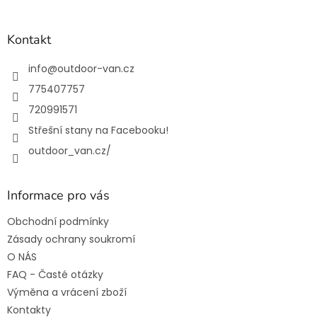
á
p
a
Kontakt
t
í
info
@
outdoor-van.cz
775407757
720991571
Střešní stany na Facebooku!
outdoor_van.cz/
Informace pro vás
Obchodní podmínky
Zásady ochrany soukromí
O NÁS
FAQ - Časté otázky
Výměna a vrácení zboží
Kontakty