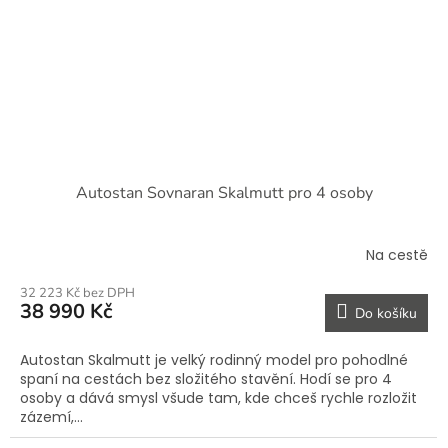
Autostan Sovnaran Skalmutt pro 4 osoby
Na cestě
32 223 Kč bez DPH
38 990 Kč
Do košíku
Autostan Skalmutt je velký rodinný model pro pohodlné
spaní na cestách bez složitého stavění. Hodí se pro 4
osoby a dává smysl všude tam, kde chceš rychle rozložit
zázemí,...