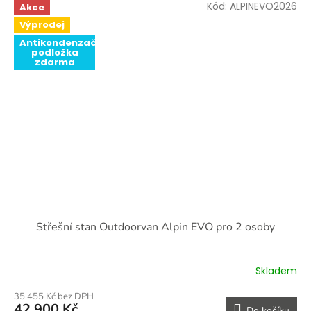
Kód:
ALPINEVO2026
Akce
Výprodej
Antikondenzační
podložka
zdarma
Střešní stan Outdoorvan Alpin EVO pro 2 osoby
Skladem
35 455 Kč bez DPH
42 900 Kč
Do košíku