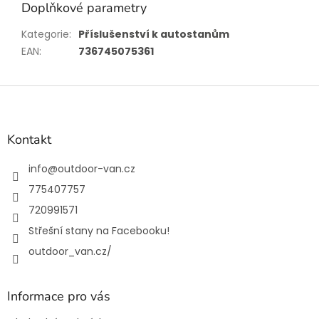
Doplňkové parametry
Kategorie
:
Příslušenství k autostanům
EAN
:
736745075361
Z
á
p
a
Kontakt
t
í
info
@
outdoor-van.cz
775407757
720991571
Střešní stany na Facebooku!
outdoor_van.cz/
Informace pro vás