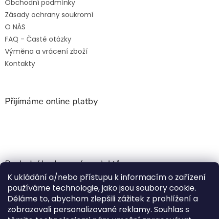
Obchodní podmínky
Zásady ochrany soukromí
O NÁS
FAQ - Časté otázky
Výměna a vrácení zboží
Kontakty
Přijímáme online platby
Poslední hodnocení produktů
K ukládání a/nebo přístupu k informacím o zařízení
Jehla do nádrže k nezávislému topení
používáme technologie, jako jsou soubory cookie.
Martin Nevrlý
|
Děláme to, abychom zlepšili zážitek z prohlížení a
Hodnocení produktu je 5 z 5 hvězdiček.
zobrazovali personalizované reklamy. Souhlas s
ano