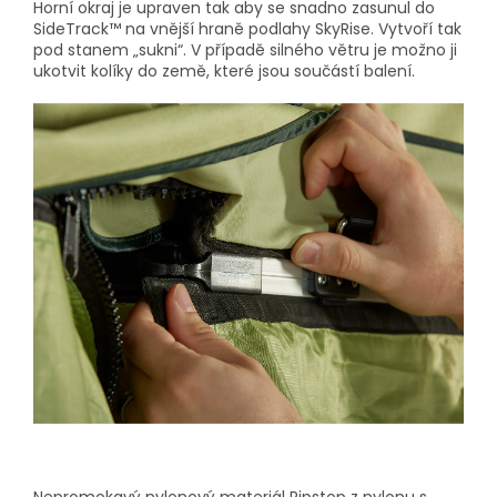
Horní okraj je upraven tak aby se snadno zasunul do
SideTrack™ na vnější hraně podlahy SkyRise. Vytvoří tak
pod stanem „sukni“. V případě silného větru je možno ji
ukotvit kolíky do země, které jsou součástí balení.
Nepromokavý nylonový materiál Ripstop z nylonu s