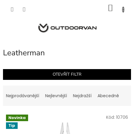
Přejít
NÁKU
na
obsah
KOŠÍK
Leatherman
OTEVŘÍT FILTR
Ř
a
Nejprodávanější
Nejlevnější
Nejdražší
Abecedně
z
e
V
n
Kód:
10706
Novinka
ý
í
Tip
p
p