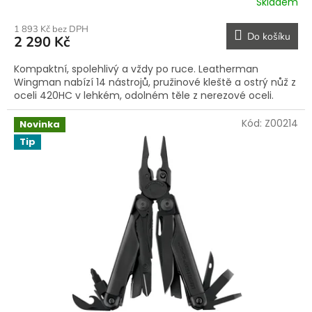
Skladem
1 893 Kč bez DPH
Do košíku
2 290 Kč
Kompaktní, spolehlivý a vždy po ruce. Leatherman
Wingman nabízí 14 nástrojů, pružinové kleště a ostrý nůž z
oceli 420HC v lehkém, odolném těle z nerezové oceli.
Kód:
Z00214
Novinka
Tip