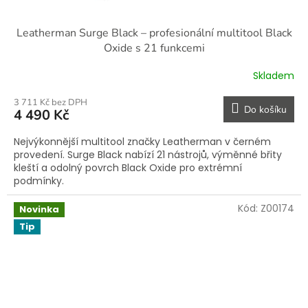
Leatherman Surge Black – profesionální multitool Black
Oxide s 21 funkcemi
Skladem
3 711 Kč bez DPH
Do košíku
4 490 Kč
Nejvýkonnější multitool značky Leatherman v černém
provedení. Surge Black nabízí 21 nástrojů, výměnné břity
kleští a odolný povrch Black Oxide pro extrémní
podmínky.
Kód:
Z00174
Novinka
Tip