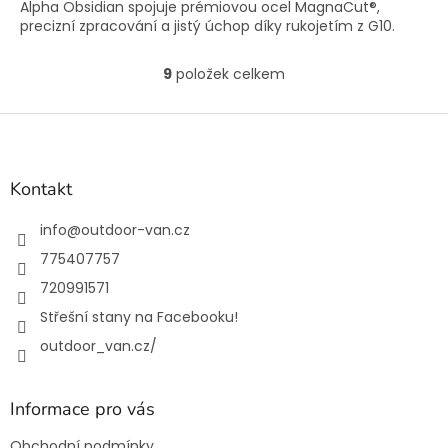
Alpha Obsidian spojuje prémiovou ocel MagnaCut®,
precizní zpracování a jistý úchop díky rukojetím z G10.
9
položek celkem
O
v
l
Z
á
á
d
p
a
a
Kontakt
c
t
í
í
info
@
outdoor-van.cz
p
r
775407757
v
720991571
k
y
Střešní stany na Facebooku!
v
outdoor_van.cz/
ý
p
i
s
Informace pro vás
u
Obchodní podmínky