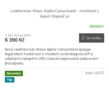
Leatherman Wave Alpha Canyonland – multitool s
čepelí MagnaCut
Skladem
5 281 Kč bez DPH
Do košíku
6 390 Kč
Nový Leatherman Wave Alpha Canyonland spojuje
legendární funkčnost s moderní ocelí MagnaCut® a
odolnými rukojeťmi G10 v barvě inspirované pískovcem
jihozápadu.
Kód:
ZZL571
Novinka
Tip