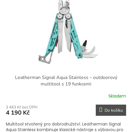
i
r
s
o
p
d
r
u
o
k
d
t
u
ů
k
t
ů
Leatherman Signal Aqua Stainless – outdoorový
multitool s 19 funkcemi
Skladem
3 463 Kč bez DPH
Do košíku
4 190 Kč
Multitool stvořený pro dobrodružství. Leatherman Signal
Aqua Stainless kombinuje klasické nástroje s výbavou pro