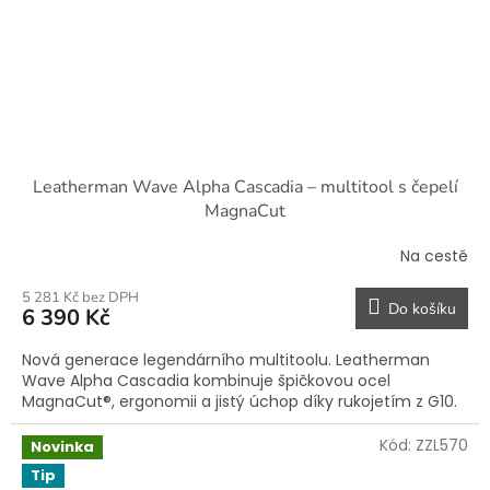
Leatherman Wave Alpha Cascadia – multitool s čepelí
MagnaCut
Na cestě
5 281 Kč bez DPH
Do košíku
6 390 Kč
Nová generace legendárního multitoolu. Leatherman
Wave Alpha Cascadia kombinuje špičkovou ocel
MagnaCut®, ergonomii a jistý úchop díky rukojetím z G10.
Kód:
ZZL570
Novinka
Tip