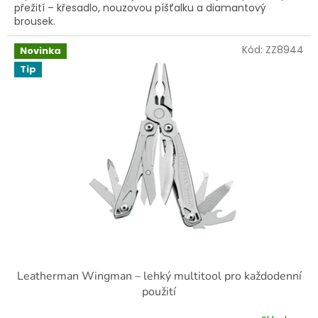
přežití – křesadlo, nouzovou píšťalku a diamantový
brousek.
Kód:
ZZ8944
Novinka
Tip
Leatherman Wingman – lehký multitool pro každodenní
použití