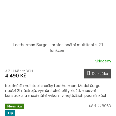
Leatherman Surge – profesionální multitool s 21
funkcemi
Skladem
3 711 Kč bez DPH
Do košíku
4 490 Kč
Nejsilnější multitool značky Leatherman. Model Surge
nabízí 21 nástrojů, vyměnitelné břity kleští, masivní
konstrukci a maximální výkon i v nejtěžších podmínkách.
Kód:
ZZ8963
Novinka
Tip