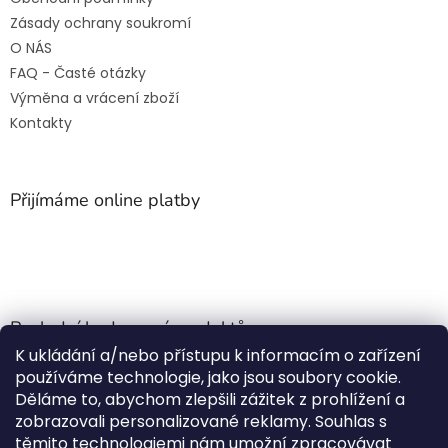
Zásady ochrany soukromí
O NÁS
FAQ - Časté otázky
Výměna a vrácení zboží
Kontakty
Přijímáme online platby
Poslední hodnocení produktů
K ukládání a/nebo přístupu k informacím o zařízení
Jehla do nádrže k nezávislému topení
používáme technologie, jako jsou soubory cookie.
Martin Nevrlý
|
Děláme to, abychom zlepšili zážitek z prohlížení a
Hodnocení produktu je 5 z 5 hvězdiček.
zobrazovali personalizované reklamy. Souhlas s
ano
těmito technologiemi nám umožní zpracovávat